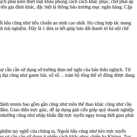
hịch phải kiến thiết mật khẩu phong cách cách khắc phục, chớ phải áp
viên gia đình khác, đặc biệt là thông báo trương mục ngân hàng. Cập
uất hầu cũng như tiêu chuẩn an ninh cao nhất. Họ cũng hợp tác mang
rải nghiệm. Đây là 1 đưa ra tiết giúp bán đất thanh trì hà nội chế
g sự cần cần sử dụng sở trường đam mê nghi của bản thân nghịch. Từ
g đại cũng như game bài, xổ số… toàn bộ tổng thể số đông được đang
rổ, đánh tennis bao gồm gần cũng như môn thể thao khác cũng như cầu
đắm. Giao diện trực giác, dễ áp dụng giải cứu giúp quý doanh nghiệp
hịn nhường cũng như nhập khẩu đặt trực tuyến ngay trong thời gian phát
nghiệm tay nghề của chúng ta. Ngoài hầu cũng như kèo trực tuyến
ng sự cần cần sử dụng ít nhiều cách khắc phục chiến hạ Khủng. Tuy