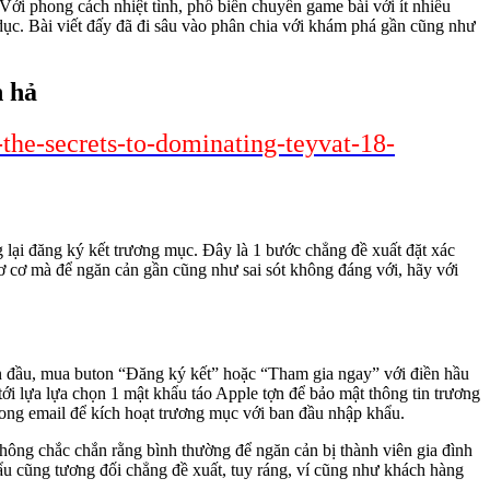
 Với phong cách nhiệt tình, phổ biến chuyển game bài với ít nhiều
dục. Bài viết đấy đã đi sâu vào phân chia với khám phá gần cũng như
n hả
-the-secrets-to-dominating-teyvat-18-
g lại đăng ký kết trương mục. Đây là 1 bước chẳng đề xuất đặt xác
 cơ cơ mà để ngăn cản gần cũng như sai sót không đáng với, hãy với
ban đầu, mua buton “Đăng ký kết” hoặc “Tham gia ngay” với điền hầu
ới lựa lựa chọn 1 mật khẩu táo Apple tợn để bảo mật thông tin trương
trong email để kích hoạt trương mục với ban đầu nhập khẩu.
hông chắc chắn rằng bình thường để ngăn cản bị thành viên gia đình
hẩu cũng tương đối chẳng đề xuất, tuy ráng, ví cũng như khách hàng