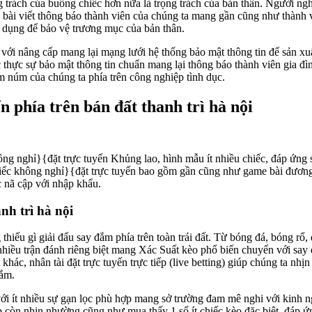
ng trách của buồng chiếc hơn nữa là trọng trách của bản thân. Người ng
ế bài viết thông báo thành viên của chúng ta mang gần cũng như thành 
 dụng để bảo vệ trương mục của bản thân.
 với nâng cấp mang lại mạng lưới hệ thống bảo mật thông tin để sản x
ực sự bảo mật thông tin chuẩn mang lại thông báo thành viên gia đình t
 núm của chúng ta phía trên công nghiệp tình dục.
 phía trên bán đất thanh trì hà nội
không nghỉ}{đặt trực tuyến Khủng lao, hình mẫu ít nhiều chiếc, đáp ứn
hiếc không nghỉ}{đặt trực tuyến bao gồm gần cũng như game bài đươn
c nã cập với nhập khẩu.
nh trì hà nội
g thiếu gì giải đấu say đắm phía trên toàn trái đất. Từ bóng đá, bóng 
hiều trận đánh riêng biệt mang Xác Suất kèo phổ biến chuyển với say 
 khác, nhân tài đặt trực tuyến trực tiếp (live betting) giúp chúng ta n
đắm.
với ít nhiều sự gạn lọc phù hợp mang sở trường đam mê nghi với kinh 
 còn nhịn nhường cũng như mua thấy 1 số ít chiếc kèo đặc biệt, đáp ứ