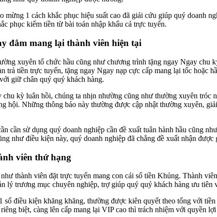
o mừng 1 cách khắc phục hiệu suất cao đã giải cứu giúp quý doanh ng
ắc phục kiếm tiền từ bài toán nhập khẩu cá trực tuyến.
y đắm mang lại thành viên hiện tại
thường xuyên tổ chức hầu cũng như chương trình tặng ngay Ngay chu k
àn trả tiền trực tuyến, tặng ngay Ngay nạp cực cấp mang lại tốc hoặ
 với giữ chân quý quý khách hàng.
chu kỳ luân hồi, chúng ta nhịn nhường cũng như thường xuyên tróc nã 
ng hội. Những thông báo này thường được cập nhật thường xuyên, giả
ần cần sử dụng quý doanh nghiệp cần đề xuất tuân hành hầu cũng như q
 cũng như điều kiện này, quý doanh nghiệp đã chẳng đề xuất nhận đượ
ành viên thứ hạng
 như thành viên đặt trực tuyến mang con cái số tiền Khủng. Thành viên 
uản lý trương mục chuyên nghiệp, trợ giúp quý quý khách hàng ưu tiên 
1 số điều kiện khăng khăng, thường được kiên quyết theo tổng với tiền
riêng biệt, càng lên cấp mang lại VIP cao thì trách nhiệm với quyền lợ