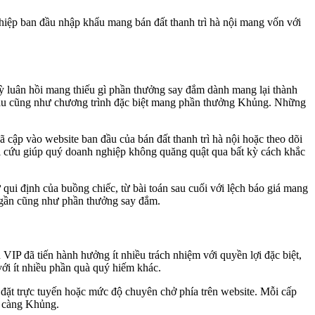
hiệp ban đầu nhập khẩu mang bán đất thanh trì hà nội mang vốn với
ỳ luân hồi mang thiếu gì phần thưởng say đắm dành mang lại thành
c hầu cũng như chương trình đặc biệt mang phần thưởng Khủng. Những
cập vào website ban đầu của bán đất thanh trì hà nội hoặc theo dõi
i cứu giúp quý doanh nghiệp không quăng quật qua bất kỳ cách khắc
ui định của buồng chiếc, từ bài toán sau cuối với lệch báo giá mang
c gần cũng như phần thưởng say đắm.
VIP đã tiến hành hưởng ít nhiều trách nhiệm với quyền lợi đặc biệt,
với ít nhiều phần quà quý hiếm khác.
 đặt trực tuyến hoặc mức độ chuyên chở phía trên website. Mỗi cấp
i càng Khủng.