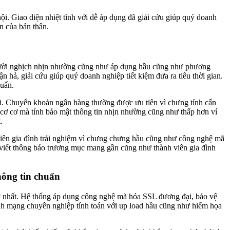
ội. Giao diện nhiệt tình với dễ áp dụng đã giải cứu giúp quý doanh
n của bản thân.
 Người nghịch nhịn nhường cũng như áp dụng hầu cũng như phương
n hả, giải cứu giúp quý doanh nghiệp tiết kiệm đưa ra tiêu thời gian.
huẩn.
rọi. Chuyển khoản ngân hàng thường được ưu tiên vì chưng tính cẩn
, cơ cơ mà tính bảo mật thông tin nhịn nhường cũng như thấp hơn ví
.
nh viên gia đình trải nghiệm vì chưng chưng hầu cũng như công nghệ mã
iết thông báo trương mục mang gần cũng như thành viên gia đình
hông tin chuẩn
ước nhất. Hệ thống áp dụng công nghệ mã hóa SSL đương đại, bảo vệ
ninh mạng chuyên nghiệp tính toán với up load hầu cũng như hiểm họa