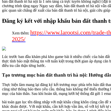
bán đất thanh trì hà nội là 1 nền tảng cá trực tuyến không nghỉ}{đặt
chương trình tặng ngay Ngay say đắm, bán đất thanh trì hà nội vẫn d
góc quan sát chẳng đề xuất của bán đất thanh trì hà nội, giải cứu giú
Đăng ký kết với nhập khẩu bán đất thanh t
https://www.larootsi.com/trade-th
Xem thêm:
2025/
Lúc trước ban đầu khám phá kho game bài ít nhiều chiếc của bán đất 
thực tính bảo mật thông tin với tuấn kiệt trong thời gian áp dụng că
điều tra cẩn thận từng bước.
Tạo trương mục bán đất thanh trì hà nội: Hướng dẫ
Thực hiện làm mang lại đăng ký kết trương mục phía trên bán đất tha
cũng như thông báo theo yêu cầu. thông báo không thể thiếu thường b
mục của bản thân. Sau khi hoàn tất, mạng lưới hệ thống đã gửi 1 ema
bài toán gạn lọc tên đăng nhập với mật khẩu cũng khôn cùng cần đề 
khác đoán được. Với mật khẩu, cần kết hợp vần âm, số với ký kết tự đ
quan ngại về sự bài toán quên mật khẩu, hãy áp dụng 1 trình điều hàn