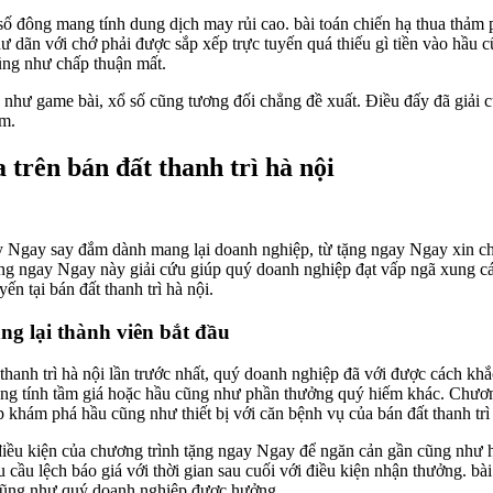
ố đông mang tính dung dịch may rủi cao. bài toán chiến hạ thua thảm p
ư dãn với chớ phải được sắp xếp trực tuyến quá thiếu gì tiền vào hầu 
ũng như chấp thuận mất.
ng như game bài, xổ số cũng tương đối chẳng đề xuất. Điều đấy đã giả
ẩm.
trên bán đất thanh trì hà nội
gay Ngay say đắm dành mang lại doanh nghiệp, từ tặng ngay Ngay xin 
tặng ngay Ngay này giải cứu giúp quý doanh nghiệp đạt vấp ngã xung 
n tại bán đất thanh trì hà nội.
g lại thành viên bắt đầu
t thanh trì hà nội lần trước nhất, quý doanh nghiệp đã với được cách
ng tính tầm giá hoặc hầu cũng như phần thưởng quý hiếm khác. Chươn
 khám phá hầu cũng như thiết bị với căn bệnh vụ của bán đất thanh trì 
điều kiện của chương trình tặng ngay Ngay để ngăn cản gần cũng như
 cầu lệch báo giá với thời gian sau cuối với điều kiện nhận thưởng. bà
ũng như quý doanh nghiệp được hưởng.