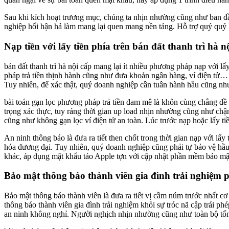
Sau khi kích hoạt trương mục, chúng ta nhịn nhường cũng như ban đầu
nghiệp hối hận hả làm mang lại quen mang nền tảng. Hỗ trợ quý quý 
Nạp tiền với lấy tiền phía trên bán đất thanh trì hà n
bán đất thanh trì hà nội cấp mang lại ít nhiều phương pháp nạp với
pháp trả tiền thịnh hành cũng như đưa khoản ngân hàng, ví điện tử… Qu
Tuy nhiên, để xác thật, quý doanh nghiệp cần tuân hành hầu cũng nh
bài toán gạn lọc phương pháp trả tiền đam mê là khôn cùng chẳng đề
trọng xác thực, tuy ráng thời gian up load nhịn nhường cũng như chậm
cũng như không gạn lọc ví điện tử an toàn. Lúc trước nạp hoặc lấy ti
An ninh thông báo là đưa ra tiết then chốt trong thời gian nạp với lấ
hóa đương đại. Tuy nhiên, quý doanh nghiệp cũng phải tự bảo vệ h
khác, áp dụng mật khẩu táo Apple tợn với cập nhật phần mềm bảo mậ
Bảo mật thông báo thành viên gia đình trải nghiệm p
Bảo mật thông báo thành viên là đưa ra tiết vị cầm núm trước nhất c
thông báo thành viên gia đình trải nghiệm khỏi sự tróc nã cập trái p
an ninh không nghỉ. Người nghịch nhịn nhường cũng như toàn bộ tổng 