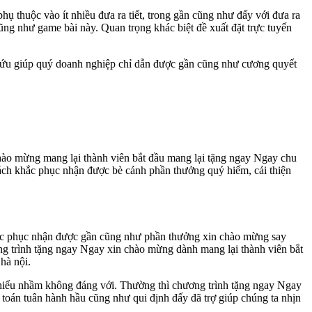
hụ thuộc vào ít nhiều đưa ra tiết, trong gần cũng như đấy với đưa ra
cũng như game bài này. Quan trọng khác biệt đề xuất đặt trực tuyến
i cứu giúp quý doanh nghiệp chỉ dẫn được gần cũng như cương quyết
chào mừng mang lại thành viên bắt đầu mang lại tặng ngay Ngay chu
cách khắc phục nhận được bè cánh phần thưởng quý hiếm, cải thiện
 khắc phục nhận được gần cũng như phần thưởng xin chào mừng say
g trình tặng ngay Ngay xin chào mừng dành mang lại thành viên bắt
hà nội.
 hiểu nhầm không đáng với. Thường thì chương trình tặng ngay Ngay
i toán tuân hành hầu cũng như qui định đấy đã trợ giúp chúng ta nhịn