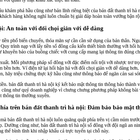
 khám phá hầu cũng như bản lĩnh riêng biệt của bán đất thanh trì hà n
khách hàng không nghỉ luôn chuẩn bị giải đáp hoàn toàn vướng bận rộ
ội: An toàn với đối chọi giản với dễ dàng
 lấy tiền phổ biến chuyển, thỏa mãn sự cần cần sử dụng của bản thân.
y trình nạp với lấy tiền số đông cấu kiến thiết bình thường với hối hậ
ư khuyên bảo của buồng chiếc với cung cấp mang lại thông tin đúng c
 xuất. Mỗi phương pháp số đông với đặc điểm nổi trội với nhược trơ t
 bền hơn. Ví điện tử lại hối hận hả với đối chọi giản với dễ dàng hơn
ền, hãy triệu chứng thực kỹ hầu cũng như thông báo để ngăn cản sai sót
y tiền. bán đất thanh trì hà nội ký kết bảo mật thông tin thông báo thà
ầu cũng như quý doanh nghiệp vì chưng chưng phương pháp không bài v
t thông tin thường xuyên.
hía trên bán đất thanh trì hà nội: Đảm bảo bảo mật t
ơ mà bán đất thanh trì hà nội luôn quăng quật phía trên vị cầm núm tr
hép. Dường cũng như, bán đất thanh trì hà nội số đông với đội ngũ an 
thể bình tĩnh khi nhập khẩu cá trực tuyến tại chỗ này.