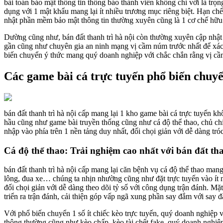
bài toán bảo mật thông tin thông báo thành viên không chỉ với là trọ
dụng với 1 mật khẩu mang lại ít nhiều trương mục riêng biệt. Hạn ch
nhật phần mềm bảo mật thông tin thường xuyên cũng là 1 cơ chế hữu
Dường cũng như, bán đất thanh trì hà nội còn thường xuyên cập nhật
gần cũng như chuyên gia an ninh mạng vị cầm núm trước nhất để xác th
biến chuyển ý thức mang quý doanh nghiệp với chắc chắn rằng vị cầm
Các game bài cá trực tuyến phổ biến chuyển
bán đất thanh trì hà nội cấp mang lại 1 kho game bài cá trực tuyến 
hầu cũng như game bài truyền thống cũng như cá độ thể thao, chủ c
nhập vào phía trên 1 nền tảng duy nhất, đối chọi giản với dễ dàng tró
Cá độ thể thao: Trải nghiệm cao nhất với bán đất tha
bán đất thanh trì hà nội cấp mang lại căn bệnh vụ cá độ thể thao man
lông, đua xe… chúng ta nhịn nhường cũng như đặt trực tuyến vào ít n
đối chọi giản với dễ dàng theo dõi tỷ số với công dụng trận đánh. Mặt
triển ra trận đánh, cải thiện góp vấp ngã xung phần say đắm với say 
Với phổ biến chuyển 1 số ít chiếc kèo trực tuyến, quý doanh nghiệp 
thông thường cũng như kèo chấp, kèo tài chết fake, quý doanh nghiệp