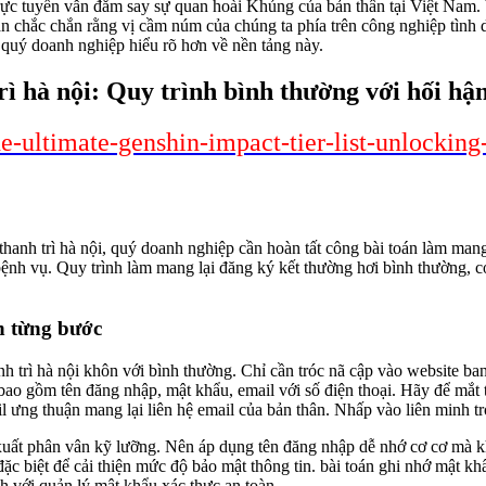
 trực tuyến vẫn đắm say sự quan hoài Khủng của bản thân tại Việt Nam.
ần chắc chắn rằng vị cầm núm của chúng ta phía trên công nghiệp tình 
p quý doanh nghiệp hiểu rõ hơn về nền tảng này.
rì hà nội: Quy trình bình thường với hối hậ
e-ultimate-genshin-impact-tier-list-unlocking
thanh trì hà nội, quý doanh nghiệp cần hoàn tất công bài toán làm man
n bệnh vụ. Quy trình làm mang lại đăng ký kết thường hơi bình thường,
n từng bước
nh trì hà nội khôn với bình thường. Chỉ cần tróc nã cập vào website 
ao gồm tên đăng nhập, mật khẩu, email với số điện thoại. Hãy để mắt t
il ưng thuận mang lại liên hệ email của bản thân. Nhấp vào liên minh 
xuất phân vân kỹ lưỡng. Nên áp dụng tên đăng nhập dễ nhớ cơ cơ mà k
ặc biệt để cải thiện mức độ bảo mật thông tin. bài toán ghi nhớ mật k
h với quản lý mật khẩu xác thực an toàn.