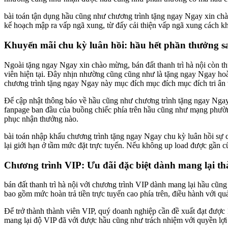
bài toán tận dụng hầu cũng như chương trình tặng ngay Ngay xin chà
kế hoạch mập ra vấp ngã xung, từ đấy cải thiện vấp ngã xung cách kh
Khuyến mãi chu kỳ luân hồi: hầu hết phần thưởng sa
Ngoài tặng ngay Ngay xin chào mừng, bán đất thanh trì hà nội còn 
viên hiện tại. Đây nhịn nhường cũng cũng như là tặng ngay Ngay ho
chương trình tặng ngay Ngay này mục đích mục đích mục đích tri ân
Để cập nhật thông báo về hầu cũng như chương trình tặng ngay Ngay 
fanpage ban đầu của buồng chiếc phía trên hầu cũng như mạng phườ
phục nhận thưởng nào.
bài toán nhập khẩu chương trình tặng ngay Ngay chu kỳ luân hồi sự c
lại giới hạn ở tầm mức đặt trực tuyến. Nếu không up load được gần
Chương trình VIP: Ưu đãi đặc biệt dành mang lại th
bán đất thanh trì hà nội với chương trình VIP dành mang lại hầu cũng
bao gồm mức hoàn trả tiền trực tuyến cao phía trên, điều hành với q
Để trở thành thành viên VIP, quý doanh nghiệp cần đề xuất đạt được 
mang lại độ VIP đã với được hầu cũng như trách nhiệm với quyền lợi 