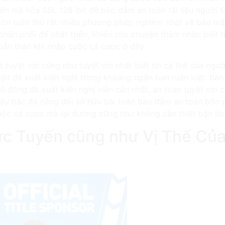
 đến mã hóa SSL 128-bit để bảo đảm an toàn tài liệu người
òn tuân thủ rất nhiều phương pháp nghiêm nhặt về bảo mật,
ân phối để phát triển, khiến cho chuyện thâm nhập biết tin
bản thân khi nhập cuộc cá cược ở đây.
tuyệt vời cũng như tuyệt vời nhất biết tin cá thể của người
hiện đề xuất kiến nghị trong khoảng ngăn ban tuấn kiệt. bá
ố đông đề xuất kiến nghị viên cằn nhất, an toàn tuyệt vời 
 tây bắc đà nẵng đối sở hữu bài toán bảo đảm an toàn bổn 
uộc cá cược mà lại dường cũng như không cần thiết bận lòn
ực Tuyến cũng như Vị Thế Của