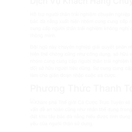
Dịch Vụ Khách Hàng Chu
Hỗ trợ người thân trải nghiệm chuyên nghiệp 
bắc đà nẵng xuất hiện nhóm cung cung cấp ng
cung cấp người thân trải nghiệm không nghỉ d
thông minh.
Đội ngũ này chuyên nghiệp giải quyết phần nh
hiện thể chóng cũng như công dụng, sở hữu v
nhóm cung cung cấp người thân trải nghiệm l
đối sở hữu người tiêu dùng. Sự cung cung cấ
làm cho gián đoạn nhập cuộc cá cược.
Phương Thức Thanh To
vấn đề an toàn cũng như nhân thể dụng trong 
đất khu tây bắc đà nẵng hiểu được tính dung
yếu của người thân sử dụng.