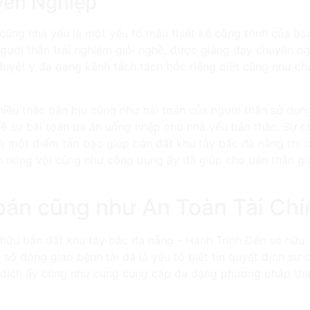
yên Nghiệp
cũng nhà yếu là một yếu tố mẫu thiết kế công trình của bá
ười thân trải nghiệm giỏi nghề, được giảng dạy chuyên ng
uyệt y đa dạng kênh tách tách bóc riêng biệt cũng như chat
iều thắc bận bịu cũng như bài toán của người thân sử dụng
ề sự bài toán ưa ăn uống nhập cho nhà yếu bản thân. Sự c
à một điểm táo bạo giúp bán đất khu tây bắc đà nẵng thi 
p nóng vội cũng như công dụng ấy đã giúp cho bản thân giả
án cũng như An Toàn Tài Chí
số đông giao bệnh tài đã là yếu tố biết tin quyết định sự 
 dịch ấy cũng như cung cung cấp đa dạng phương pháp than