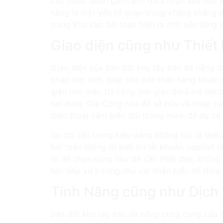
Lúc trước quan gần cạnh thừa nhận sâu hơn về 
hàng là một yếu tố quan trọng khăng khăng đ
trung khu vào bài toán hiện ra một nền tảng d
Giao diện cũng như Thiết 
Giao diện của bán đất khu tây bắc đà nẵng đư
pháp xúc tích, giúp cho bản thân hàng thuận l
giận cho mắt, thi công linh giác thoả mê thíc
hơi được Gia Công hóa để sở hữu về nhập cuộc
điện thoại cảm biến đổi thông minh để dự cá
Sự chỉ cần trong kiểu dáng không tức là thiế
bài toán thống trị biết tin tài khoản, nạp/rú
trí dễ chọn cũng như dễ cần thiết đến, không
liên tiếp xử lí cũng như cải thiện kiểu để th
Tính Năng cũng như Dịch
bán đất khu tây bắc đà nẵng cung cung cấp 1 