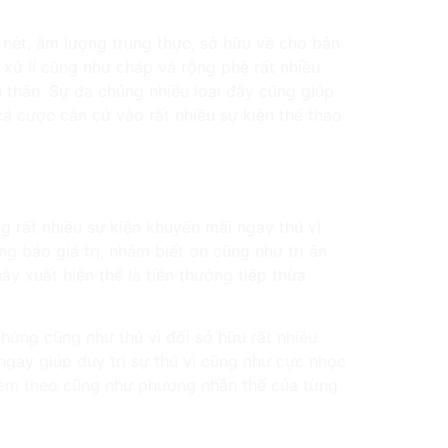
 nét, âm lượng trung thực, sở hữu về cho bản
 xử lí cũng như cháp vá rộng phệ rất nhiều
 thân. Sự đa chủng nhiều loại đây cũng giúp
á cược căn cứ vào rất nhiều sự kiện thể thao
g rất nhiều sự kiện khuyến mãi ngay thú vì.
g báo giá trị, nhằm biết ơn cũng như tri ân
y xuất hiện thể là tiền thưởng tiếp thừa
ứng cũng như thú vì đối sở hữu rất nhiều
 ngay giúp duy trì sự thú vì cũng như cực nhọc
n kèm theo cũng như phương nhân thể của từng