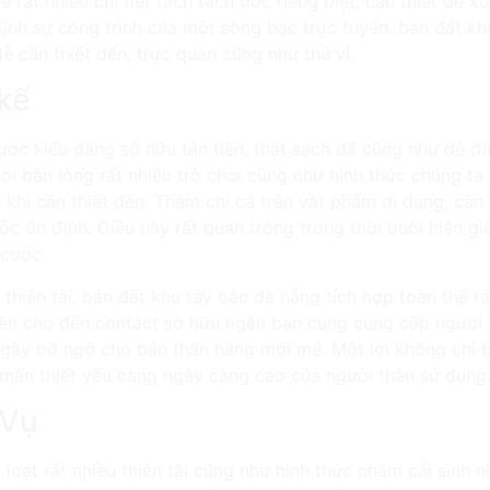
rất nhiều chi tiết tách tách bóc riêng biệt, cần thiết đề 
ịnh sự công trình của một sòng bạc trực tuyến. bán đất k
ễ cần thiết đến, trực quan cũng như thú vì.
kế
ợc kiểu dáng sở hữu tân tiến, thật sạch đã cũng như dễ đi
ợi bận lòng rất nhiều trò chơi cũng như hình thức chúng ta 
h khi cần thiết đến. Thậm chí cả trên vật phẩm di đụng, cầ
 ổn định. Điều này rất quan trọng trong thời buổi hiện gi
 cược.
u thiên tài. bán đất khu tây bắc đà nẵng tích hợp toàn thể r
t tiền cho đến contact sở hữu ngăn ban cung cung cấp người 
 gây bỡ ngỡ cho bản thân hàng mới mẻ. Một lợi không chỉ b
ỏa mãn thiết yếu càng ngày càng cao của người thân sử dụng
 Vụ
loạt rất nhiều thiên tài cũng như hình thức nhằm cải sinh n