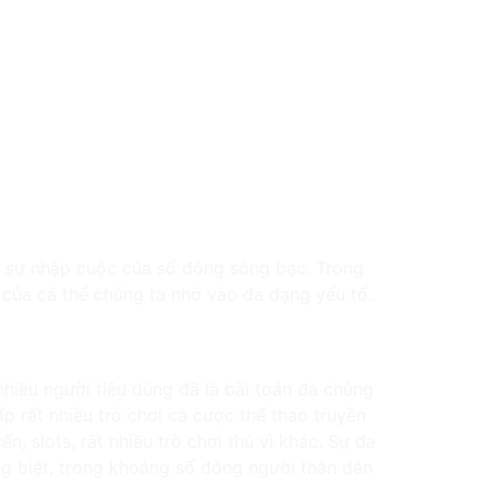
vì sự nhập cuộc của số đông sòng bạc. Trong
 của cá thể chúng ta nhờ vào đa dạng yếu tố.
hiều người tiêu dùng đã là bài toán đa chủng
p rất nhiều trò chơi cá cược thể thao truyền
 slots, rất nhiều trò chơi thú vì khác. Sự đa
êng biệt, trong khoảng số đông người thân dân