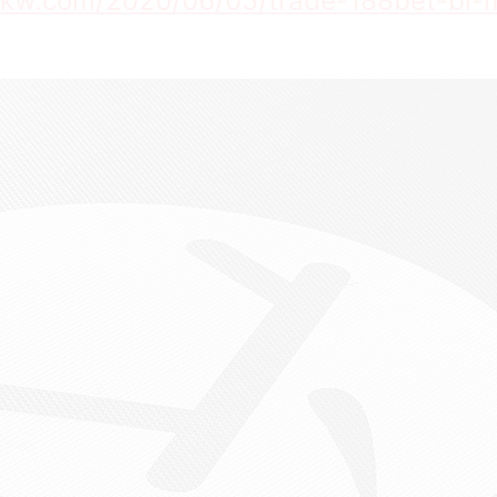
a-kw.com/2020/06/05/trade-188bet-bi-