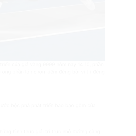
 triển của giá vàng 9999 hôm nay 14 10, phần
trong phần lớn chọn kiếm đứng bởi vì trí đứng
bước bộc phá phát triển bao bao gồm của
ững hình thức giải trí trực nhỏ đường càng