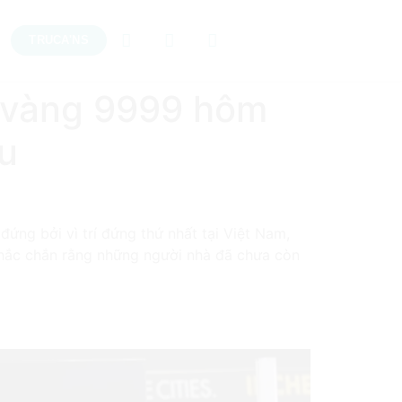
TRUCA'NS
 vàng 9999 hôm
ầu
đứng bởi vì trí đứng thứ nhất tại Việt Nam,
Chắc chắn rằng những người nhà đã chưa còn