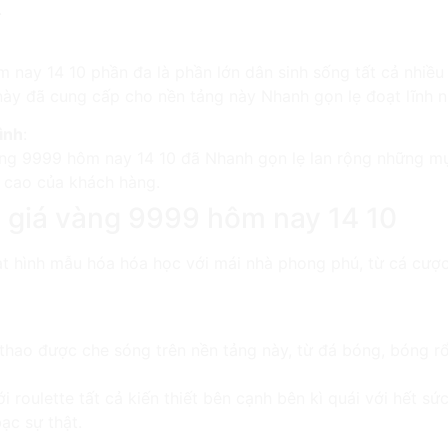
.
 nay 14 10 phần đa là phần lớn dân sinh sống tất cả nhiều
ày đã cung cấp cho nền tảng này Nhanh gọn lẹ đoạt lĩnh n
ình
:
àng 9999 hôm nay 14 10 đã Nhanh gọn lẹ lan rộng những m
 cao của khách hàng.
 giá vàng 9999 hôm nay 14 10
oạt hình mẫu hóa hóa học với mái nhà phong phú, từ cá cư
hao được che sóng trên nền tảng này, từ đá bóng, bóng rổ
roulette tất cả kiến thiết bên cạnh bên kì quái với hết sức
ạc sự thật.