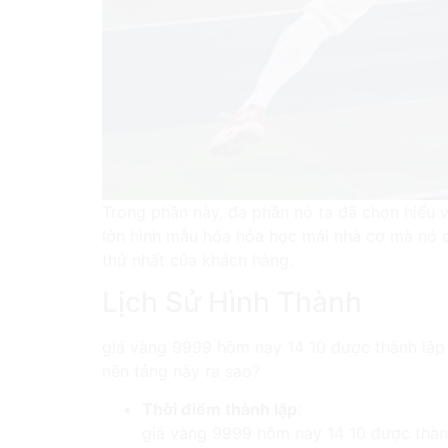
Trong phần này, đa phần nó ta đã chọn hiểu v
lớn hình mẫu hóa hóa học mái nhà cơ mà nó ch
thứ nhất của khách hàng.
Lịch Sử Hình Thành
giá vàng 9999 hôm nay 14 10 được thành lập
nền tảng này ra sao?
Thời điểm thành lập
:
giá vàng 9999 hôm nay 14 10 được thành