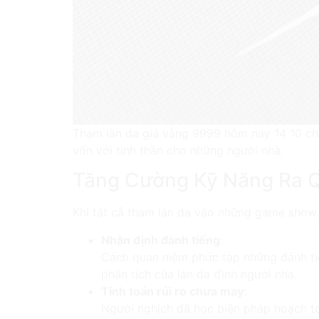
Tham làn da giá vàng 9999 hôm nay 14 10 chư
vốn với tinh thần cho những người nhà.
Tăng Cường Kỹ Năng Ra Q
Khi tất cả tham làn da vào những game show 
Nhận định đánh tiếng
:
Cách quan niệm phức tạp những đánh tiế
phân tích của làn da đình người nhà.
Tính toán rủi ro chưa may
:
Người nghịch đã học biện pháp hoạch toá