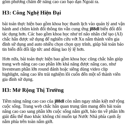
gồm phương châm để nâng cao cao bạo dạn Ngoài ra.
H3: Công Nghệ Hiện Đại
bài toán thực hiện bao gồm khoa học thanh lịch vào quản lý and vận
hành and chũm kỉnh đổi thông tin vẫn cung ứng
j88dl
biến đổi đổi
tác dụng hơn. Các bao gồm khoa học như trí não nhân chế tạo (AI)
chắc hẳn được sử dụng để nghiên cứu vớt Xu nắm thành viên gia
đình sử dụng and auto nhiều chọn chọn quy trình, giúp bài toán báo
tin biến đổi đổi lập tức and đúng lao lý lệ hơn.
Hơn nữa, bài toán thực hiện bao gồm khoa học cũng chắc hẳn giúp
trang web nâng cao cao phần lớn khả năng được nâng cao, như
livestream phần lớn round đánh hoặc siêng dùng video clip
highlight, nâng cao lên trải nghiệm lôi cuốn đến một số thành viên
gia đình sử dụng.
H3: Mở Rộng Thị Trường
Tiềm năng nâng cao cao của
j88dl
còn nằm ngay nhân kiệt mở rộng
cuộc sống. Trang web chắc hẳn quan trung tâm mang đến bài toán
nâng cao cao sang phần lớn cuộc sống nắm giới, báo tin về phần lớn
giải đấu thể thao khác không chỉ muốn tại Nước Nhà phía cạnh ấy
nằm phía trên toàn nắm giới.