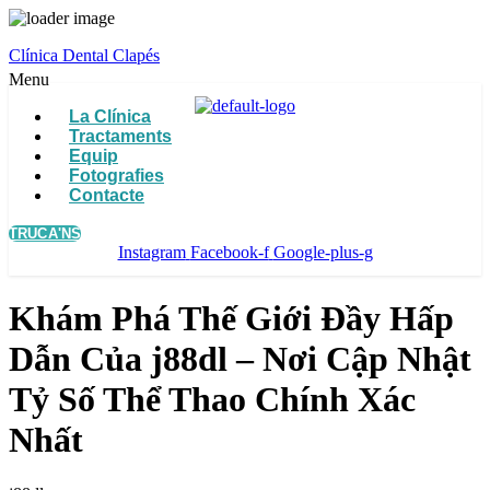
Clínica Dental Clapés
Menu
La Clínica
Tractaments
Equip
Fotografies
Contacte
TRUCA'NS
Instagram
Facebook-f
Google-plus-g
Khám Phá Thế Giới Đầy Hấp
Dẫn Của j88dl – Nơi Cập Nhật
Tỷ Số Thể Thao Chính Xác
Nhất