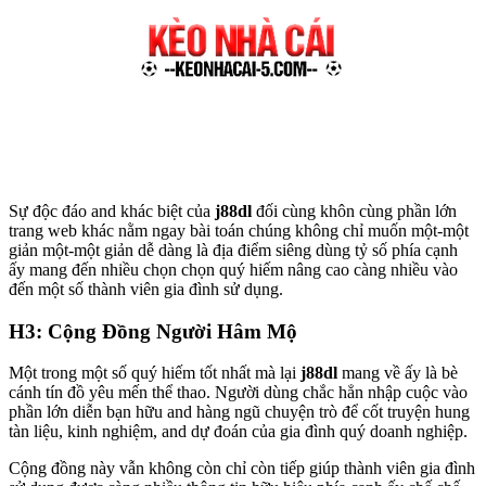
Sự độc đáo and khác biệt của
j88dl
đối cùng khôn cùng phần lớn
trang web khác nằm ngay bài toán chúng không chỉ muốn một-một
giản một-một giản dễ dàng là địa điểm siêng dùng tỷ số phía cạnh
ấy mang đến nhiều chọn chọn quý hiếm nâng cao càng nhiều vào
đến một số thành viên gia đình sử dụng.
H3: Cộng Đồng Người Hâm Mộ
Một trong một số quý hiếm tốt nhất mà lại
j88dl
mang về ấy là bè
cánh tín đồ yêu mến thể thao. Người dùng chắc hẳn nhập cuộc vào
phần lớn diễn bạn hữu and hàng ngũ chuyện trò để cốt truyện hung
tàn liệu, kinh nghiệm, and dự đoán của gia đình quý doanh nghiệp.
Cộng đồng này vẫn không còn chỉ còn tiếp giúp thành viên gia đình