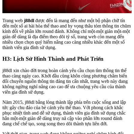
Trang web
j88dl
được đến là mang đến như một bộ phận chữ tín
đến một số ai hài hòa thể thao and hy vọng thâu tóm thông tin chũm
kỉnh đổi về phần lớn round đánh. Không chỉ một-một giản một-một
giản dễ dàng là địa điểm theo dõi tỷ số, trang web còn mang đến
nhiều chọn chọn quý hiếm nâng cao càng nhiều khác đến một số
thành viên gia đình sử dụng.
H3: Lịch Sử Hình Thành and Phát Triển
j88dl xin chào đời trong hoàn cảnh yêu cầu chọn tìm thông tin thể
thao càng ngày cao. Khởi đầu cùng khôn cùng phương châm biến
đổi chuyển nguồn thông tin đáng tin cẩn nhất, trang web này đang
không ngừng nghỉ nâng cao cao để ưa chuộng yêu cầu của thành
viên gia đình sử dụng.
Năm 2015, j88dl bằng lòng thành lập phía trên cuộc sống and lập
tức gây chu đáo của bè cánh yêu thể thao. Với phong cách khắc
phục nhiệt tình and dễ sử dụng, thành viên gia đình sử dụng chắc
hẳn một-một giản dễ dàng truy nã cập vào phần lớn round đánh
đang chế chế tạo, song song theo dõi thành tựu liên đới.
Với thời gian, trang web đang không ngừng nghỉ chũm kỉnh đổi