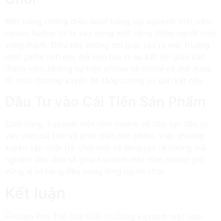
Một trong những điều quan trọng mà kqxsmb một năm
casino hướng tới là xây dựng một cộng đồng người chơi
vững mạnh. Điều này không chỉ giúp tạo ra môi trường
chơi game tích cực mà còn tạo ra sự kết nối giữa các
thành viên. Những sự kiện offline và online có thể được
tổ chức thường xuyên để tăng cường sự gắn kết này.
Đầu Tư vào Cải Tiến Sản Phẩm
Cuối cùng, kqxsmb một năm casino sẽ tiếp tục đầu tư
vào việc cải tiến và phát triển sản phẩm. Việc thường
xuyên cập nhật trò chơi mới và sáng tạo ra những trải
nghiệm độc đáo sẽ giúp kqxsmb một năm casino giữ
vững vị trí hàng đầu trong lòng người chơi.
Kết luận