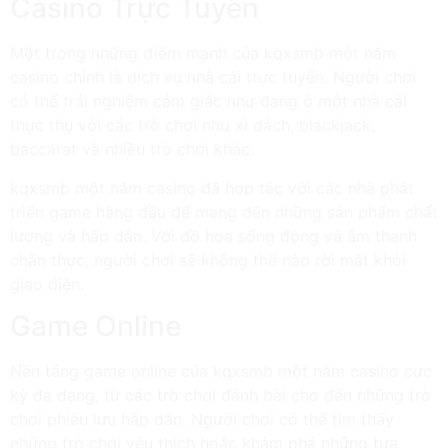
Casino Trực Tuyến
Một trong những điểm mạnh của kqxsmb một năm
casino chính là dịch vụ nhà cái trực tuyến. Người chơi
có thể trải nghiệm cảm giác như đang ở một nhà cái
thực thụ với các trò chơi như xì dách, blackjack,
baccarat và nhiều trò chơi khác.
kqxsmb một năm casino đã hợp tác với các nhà phát
triển game hàng đầu để mang đến những sản phẩm chất
lượng và hấp dẫn. Với đồ họa sống động và âm thanh
chân thực, người chơi sẽ không thể nào rời mắt khỏi
giao diện.
Game Online
Nền tảng game online của kqxsmb một năm casino cực
kỳ đa dạng, từ các trò chơi đánh bài cho đến những trò
chơi phiêu lưu hấp dẫn. Người chơi có thể tìm thấy
những trò chơi yêu thích hoặc khám phá những tựa