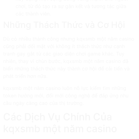
chơi, từ đó tạo ra sự gắn kết và tương tác giữa
các thành viên.
Những Thách Thức và Cơ Hội
Dù có nhiều thành công nhưng kqxsmb một năm casino
cũng phải đối mặt với không ít thách thức như cạnh
tranh gay gắt từ các giao diện chơi game khác. Tuy
nhiên, thay vì chùn bước, kqxsmb một năm casino đã
biến những thách thức này thành cơ hội để cải tiến và
phát triển hơn nữa.
kqxsmb một năm casino luôn nỗ lực kiếm tìm những
token hướng mới, đổi mới công nghệ để đáp ứng nhu
cầu ngày càng cao của thị trường.
Các Dịch Vụ Chính Của
kqxsmb một năm casino