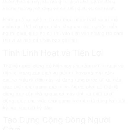
token hướng này, khi mà giao diện chơi game đang
không ngừng mở rộng và cải tiến dịch vụ của mình.
Những công nghệ mới như thực tế ảo (VR) và trí tuệ
nhân tạo (AI) sẽ góp phần nâng cao trải nghiệm của
người chơi, giúp họ có thể vào tiền vào những trò chơi
thú vị và hấp dẫn hơn bao giờ hết.
Tính Linh Hoạt và Tiện Lợi
Thế hệ người dùng trẻ hiện nay yêu cầu sự linh hoạt và
tiện lợi trong các dịch vụ giải trí. kqxsmb một năm
casino hiểu rõ điều này và đang từng bước tối ưu hóa
giao diện chơi game của mình. Người chơi có thể dễ
dàng truy cập thông qua cả máy tính và thiết bị di
động, giúp cho việc chơi game trở nên dễ dàng hơn bất
kỳ lúc nào, bất kỳ đâu.
Tạo Dựng Cộng Đồng Người
Chơi