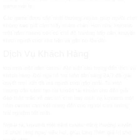
game mới lạ.
Các game được cập nhật thường xuyên, giúp người chơi
không bao giờ cảm thấy nhàm chán. Hơn nữa, kqxsmb
một năm casino còn có chế độ thưởng hấp dẫn, khuyến
khích người chơi vào tiền và gắn bó lâu dài.
Dịch Vụ Khách Hàng
kqxsmb một năm casino đặc biệt chú trọng đến dịch vụ
khách hàng. Đội ngũ hỗ trợ luôn sẵn sàng 24/7 để giải
quyết mọi vấn đề mà người chơi gặp phải. Từ việc
hướng dẫn cách tạo tài khoản tài khoản cho đến giải
đáp thắc mắc về các trò chơi hay dịch vụ, kqxsmb một
năm casino cam kết mang đến cho người chơi những
trải nghiệm tốt nhất.
Ngoài ra, kqxsmb một năm casino cũng thường xuyên
tổ chức tặng ngay siêu hot, giúp tăng thêm giá trị cho
người chơi.