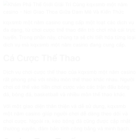
kqxsmb một năm casino cung cấp một loạt các dịch vụ
đa dạng, từ chơi cược thể thao đến trò chơi nhà cái trực
tuyến. Trong phần này, chúng ta sẽ chi tiết hóa từng loại
dịch vụ mà kqxsmb một năm casino đang cung cấp.
Cá Cược Thể Thao
Dịch vụ chơi cược thể thao của kqxsmb một năm casino
rất phong phú với nhiều môn thể thao khác nhau. Người
chơi có thể vào tiền chơi cược vào các trận đấu bóng
đá, bóng đá, basketball và nhiều môn thể thao khác.
Với một giao diện thân thiện và dễ sử dụng, kqxsmb
một năm casino giúp người chơi dễ dàng theo dõi và
chơi cược. Ngoài ra, kèo bóng đá cũng được cập nhật
thường xuyên, đảm bảo tính công bằng và minh bạch.