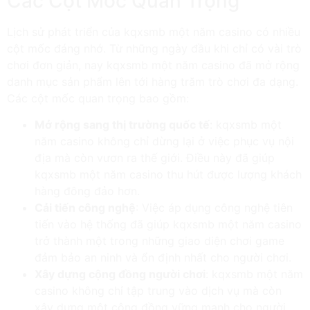
Các Cột Mốc Quan Trọng
Lịch sử phát triển của kqxsmb một năm casino có nhiều
cột mốc đáng nhớ. Từ những ngày đầu khi chỉ có vài trò
chơi đơn giản, nay kqxsmb một năm casino đã mở rộng
danh mục sản phẩm lên tới hàng trăm trò chơi đa dạng.
Các cột mốc quan trọng bao gồm:
Mở rộng sang thị trường quốc tế
: kqxsmb một
năm casino không chỉ dừng lại ở việc phục vụ nội
địa mà còn vươn ra thế giới. Điều này đã giúp
kqxsmb một năm casino thu hút được lượng khách
hàng đông đảo hơn.
Cải tiến công nghệ
: Việc áp dụng công nghệ tiên
tiến vào hệ thống đã giúp kqxsmb một năm casino
trở thành một trong những giao diện chơi game
đảm bảo an ninh và ổn định nhất cho người chơi.
Xây dựng cộng đồng người chơi
: kqxsmb một năm
casino không chỉ tập trung vào dịch vụ mà còn
xây dựng một cộng đồng vững mạnh cho người