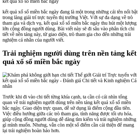
kết quả xổ số miền bắc ngày
kết quả xổ số miền bắc ngày đang là một trong những cái tên nổi bật
trong làng giải trí trực tuyến thị trường Việt. Với sự đa dạng về trò
tham gia và dịch vụ, kết quả xổ số miền bắc ngày thu hút một lượng
lớn cộng đồng người dùng. Bài viết này sẽ đi sâu vào phân tích chi
tiết về nền tảng này, từ giao diện, trò tham gia cho đến những trải
nghiệm cá nhân của người viết.
Trải nghiệm người dùng trên nền tảng kết
quả xổ số miền bắc ngày
Trước khi đi vào chi tiết từng khía cạnh, ta cần có cái nhìn tổng
quan về trải nghiệm người dùng trên nền tảng kết quả xổ số miền
bắc ngày. Giao diện trực quan, dễ sử dụng là điểm cộng đầu tiên.
Việc điều hướng giữa các trò tham gia, tính năng được tối ưu hóa,
giúp cộng đồng người dùng dễ dàng tìm kiếm và trải nghiệm những
gì mình muốn. Nhưng, vẫn còn một số điểm cần cải thiện để mang
lại trải nghiệm hoàn hảo hơn.