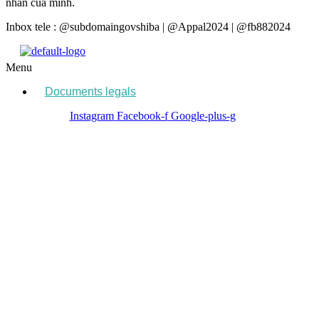
nhân của mình.
Inbox tele : @subdomaingovshiba | @Appal2024 | @fb882024
Menu
Documents legals
Instagram
Facebook-f
Google-plus-g