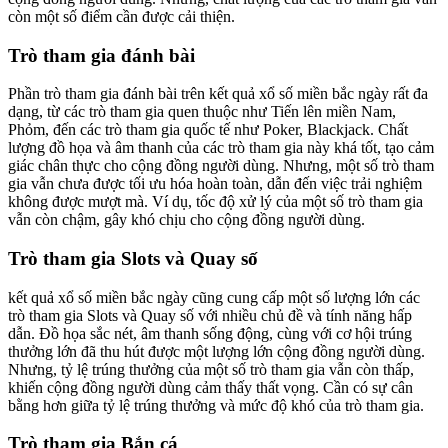
còn một số điểm cần được cải thiện.
Trò tham gia đánh bài
Phần trò tham gia đánh bài trên kết quả xổ số miền bắc ngày rất đa
dạng, từ các trò tham gia quen thuộc như Tiến lên miền Nam,
Phỏm, đến các trò tham gia quốc tế như Poker, Blackjack. Chất
lượng đồ họa và âm thanh của các trò tham gia này khá tốt, tạo cảm
giác chân thực cho cộng đồng người dùng. Nhưng, một số trò tham
gia vẫn chưa được tối ưu hóa hoàn toàn, dẫn đến việc trải nghiệm
không được mượt mà. Ví dụ, tốc độ xử lý của một số trò tham gia
vẫn còn chậm, gây khó chịu cho cộng đồng người dùng.
Trò tham gia Slots và Quay số
kết quả xổ số miền bắc ngày cũng cung cấp một số lượng lớn các
trò tham gia Slots và Quay số với nhiều chủ đề và tính năng hấp
dẫn. Đồ họa sắc nét, âm thanh sống động, cùng với cơ hội trúng
thưởng lớn đã thu hút được một lượng lớn cộng đồng người dùng.
Nhưng, tỷ lệ trúng thưởng của một số trò tham gia vẫn còn thấp,
khiến cộng đồng người dùng cảm thấy thất vọng. Cần có sự cân
bằng hơn giữa tỷ lệ trúng thưởng và mức độ khó của trò tham gia.
Trò tham gia Bắn cá