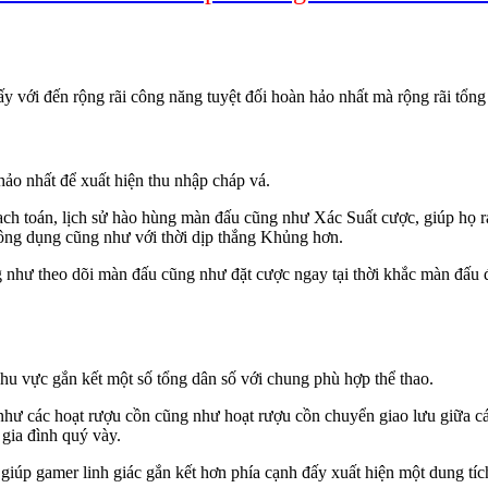
y với đến rộng rãi công năng tuyệt đối hoàn hảo nhất mà rộng rãi tổng
ảo nhất để xuất hiện thu nhập cháp vá.
 hoạch toán, lịch sử hào hùng màn đấu cũng như Xác Suất cược, giúp họ
 công dụng cũng như với thời dịp thắng Khủng hơn.
g như theo dõi màn đấu cũng như đặt cược ngay tại thời khắc màn đấu đ
khu vực gắn kết một số tổng dân số với chung phù hợp thể thao.
hư các hoạt rượu cồn cũng như hoạt rượu cồn chuyển giao lưu giữa các 
 gia đình quý vày.
iúp gamer linh giác gắn kết hơn phía cạnh đấy xuất hiện một dung tích