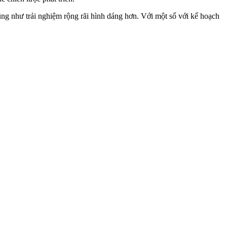
ũng như trải nghiệm rộng rãi hình dáng hơn. Với một số với kế hoạch