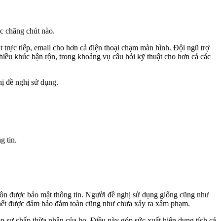
c chăng chút nào.
t trực tiếp, email cho hơn cả điện thoại chạm màn hình. Đội ngũ trợ
iều khúc bận rộn, trong khoảng vụ câu hỏi kỹ thuật cho hơn cả các
hị đề nghị sử dụng.
g tin.
luôn được bảo mật thông tin. Người đề nghị sử dụng giống cũng như
u hết được đảm bảo đảm toàn cũng như chưa xảy ra xâm phạm.
n sự chấp thừa nhận của họ. Điều này góp sức xuất hiện dung tích cá