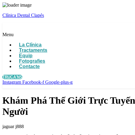
Clínica Dental Clapés
Menu
La Clínica
Tractaments
Equip
Fotografies
Contacte
TRUCA'NS
Instagram
Facebook-f
Google-plus-g
Khám Phá Thế Giới Trực Tuyến
Người
jaguar j888