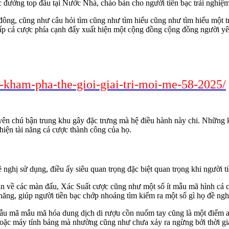
ực đường top đầu tại Nước Nhà, chào bán cho người tiền bạc trải nghiệm
ông, cũng như câu hỏi tìm cũng như tìm hiểu cũng như tìm hiểu một tr
ấp cá cược phía cạnh đấy xuất hiện một cộng đồng cộng đồng người yêu 
8-kham-pha-the-gioi-giai-tri-moi-me-58-2025/
yên chú bận trung khu gây đặc trưng mà hệ điều hành này chi. Những kh
hiện tài năng cá cược thành công của họ.
nghị sử dụng, điều ấy siêu quan trọng đặc biệt quan trọng khi người t
tin về các màn đấu, Xác Suất cược cũng như một số ít mẫu mã hình c
hăng, giúp người tiền bạc chớp nhoáng tìm kiếm ra một số gì họ đề ngh
ẫu mã mẫu mã hóa dung dịch di rượu cồn nuốm tay cũng là một điểm a
 hoặc máy tính bảng mà nhường cũng như chưa xảy ra ngừng bởi thời gi