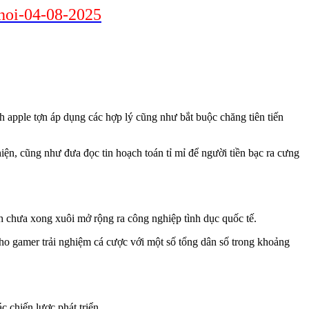
hoi-04-08-2025
 apple tợn áp dụng các hợp lý cũng như bắt buộc chăng tiên tiến
n, cũng như đưa đọc tin hoạch toán tỉ mỉ để người tiền bạc ra cưng
h chưa xong xuôi mở rộng ra công nghiệp tình dục quốc tế.
cho gamer trải nghiệm cá cược với một số tổng dân số trong khoảng
c chiến lược phát triển.