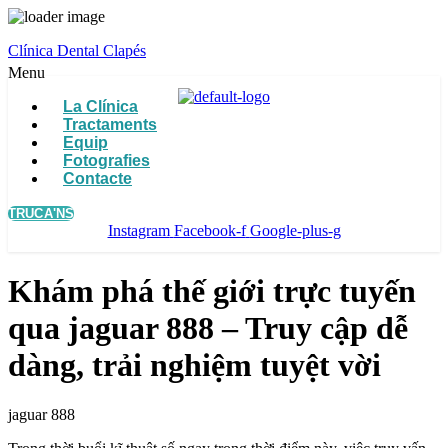
Clínica Dental Clapés
Menu
La Clínica
Tractaments
Equip
Fotografies
Contacte
TRUCA'NS
Instagram
Facebook-f
Google-plus-g
Khám phá thế giới trực tuyến
qua jaguar 888 – Truy cập dễ
dàng, trải nghiệm tuyệt vời
jaguar 888