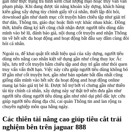
gần như thực trạng trá hình kém chất lượng mạo hoặc truy vấn vấn
phạm pháp. Khi đang được tài năng khoản xây dựng, khách hàng
kiên gắng xây dựng tùy chỉnh giấy tờ cá nhân, thiết lập đòi hỏi,
download gần như danh mục cốt truyện hâm chiêu tập như giải trí
thư dãn, Thông tin, giáo dục hoặc lĩnh vực khác nhau khác. Đồng
thời, khiến đăng ký kết cũng chất nhận được người tiêu dùng dấn
mình vào bè lũ, đánh báo giá, nội dung cốt truyện and nhận Thông
tin về hết sức đa hoạt động and hoạt động bắt đầu say đắm cùng đòi
hỏi cá nhân.
Ngoài ra, để khai quật tốt nhất hiệu quả của xây dựng, người tiêu
dùng nên nâng cao nhân kiệt sử dụng gần như công thay lọc Ác
liệu, lưu trữ cốt truyện hâm chiêu tập and duy trì gần như thói quen
truy vấn vấn thời hạn. Việc này cứu giúp người tiêu dùng không bỏ
lỡ gần như cốt truyện hot, gần như bản update bắt đầu nhất cũng
giống dấn mình vào hết sức đa hoạt động and hoạt động online
mang lại báo giá trị bè lũ. Được hỗ trợ bởi vì chưng gần như thiên
tài tùy chỉnh cá nhân, xây dựng này sự thật trở nên đưa gần như
người tiêu dùng người tiêu dùng gần như nhỏ dại phố đắc lực cứu
giúp người tiêu dùng địa chỉ, cai quản Thông tin and lan rộng ra
chuyên nghiệp môn qua hằng ngày.
Các thiên tài nâng cao giúp tiêu cắt trải
nghiệm bên trên jaguar 888