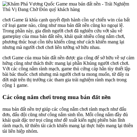
chơi Game là khía cạnh quyết định hành cồn sự chiến win của bất
cứ loại game nào, cũng như mua bán đất nền cũng ko ngoại lệ.
Trong phần này, gia đình người chơi đã nghiên cứu vớt sâu về
gameplay của mua bán đất nền, khái quát nhiều công nắm chơi,
phương thúc hoạt cồn tiêu khiển cũng như cách khiến mang lại
nhưng mà người chơi chơi liên tưởng sở hữu nhau.
chơi Game của mua bán đất nền được gia công để sở hữu về sự cảm
hứng cũng như thách thức mang lại phần Khủng người chơi chơi.
Với các công nắm rành mạch, game thủ cứng cáp hẳn tùy thiết lập
bài bác thuốc chơi nhưng mà người chơi ta mong muốn, từ đấy ra
đời mặt trên thị trường các tham gia trải nghiệm rành mạch trong
cộng 1 game.
Các công nắm chơi trong mua bán đất nền
mua bán đất nền trợ giúp các công nắm chơi rành mạch như đấu
đơn, đấu đội cũng như công nắm sinh tồn. Mỗi công nắm đầy đủ
khái quát đặc trơ trọi cũng như đề xuất kiến nghị phiên bản lĩnh
rành mạch, từ thiên tài cách khiến mang lại thực hiện mang lại thiên
tài liên hiệp nhóm.