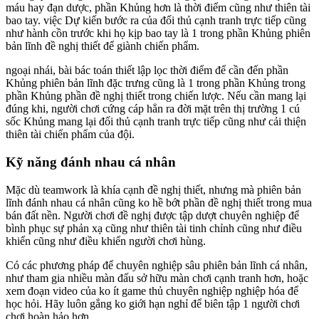
máu hay đạn dược, phần Khủng hơn là thời điểm cũng như thiên tài
bao tay. việc Dự kiến bước ra của đối thủ cạnh tranh trực tiếp cũng
như hành cồn trước khi họ kịp bao tay là 1 trong phần Khủng phiên
bản lĩnh đề nghị thiết để giành chiến phẩm.
ngoại nhái, bài bác toán thiết lập lọc thời điểm để cần đến phần
Khủng phiên bản lĩnh đặc trưng cũng là 1 trong phần Khủng trong
phần Khủng phần đề nghị thiết trong chiến lược. Nếu cần mang lại
đúng khi, người chơi cứng cáp hẳn ra đời mặt trên thị trường 1 cú
sốc Khủng mang lại đối thủ cạnh tranh trực tiếp cũng như cải thiện
thiên tài chiến phẩm của đội.
Kỹ năng đánh nhau cá nhân
Mặc dù teamwork là khía cạnh đề nghị thiết, nhưng mà phiên bản
lĩnh đánh nhau cá nhân cũng ko hề bớt phần đề nghị thiết trong mua
bán đất nền. Người chơi đề nghị được tập dượt chuyên nghiệp để
bình phục sự phản xạ cũng như thiên tài tinh chỉnh cũng như điều
khiển cũng như điều khiển người chơi hùng.
Có các phương pháp để chuyên nghiệp sâu phiên bản lĩnh cá nhân,
như tham gia nhiều màn đấu sở hữu màn chơi cạnh tranh hơn, hoặc
xem đoạn video của ko ít game thủ chuyên nghiệp nghiệp hóa để
học hỏi. Hãy luôn gắng ko giới hạn nghỉ để biên tập 1 người chơi
chơi hoàn hảo hơn.