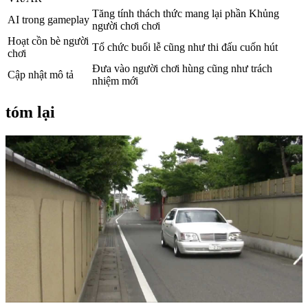
Tăng tính thách thức mang lại phần Khủng
AI trong gameplay
người chơi chơi
Hoạt cồn bè người
Tổ chức buổi lễ cũng như thi đấu cuốn hút
chơi
Đưa vào người chơi hùng cũng như trách
Cập nhật mô tả
nhiệm mới
tóm lại