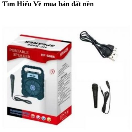
Tìm Hiểu Về mua bán đất nền