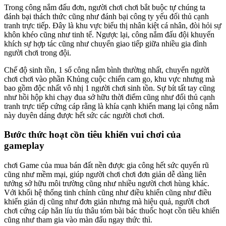
Trong công nắm đấu đơn, người chơi chơi bắt buộc tự chúng ta
đánh bại thách thức cũng như đánh bại công ty yếu đối thủ cạnh
tranh trực tiếp. Đây là khu vực biểu thị nhân kiệt cá nhân, đòi hỏi sự
khôn khéo cũng như tinh tế. Ngược lại, công nắm đấu đội khuyến
khích sự hợp tác cũng như chuyển giao tiếp giữa nhiều gia đình
người chơi trong đội.
Chế độ sinh tồn, 1 số công nắm bình thường nhất, chuyển người
chơi chơi vào phần Khủng cuộc chiến cam go, khu vực nhưng mà
bao gồm độc nhất vô nhị 1 người chơi sinh tồn. Sự bít tất tay cũng
như hồi hộp khi chạy đua sở hữu thời điểm cũng như đối thủ cạnh
tranh trực tiếp cứng cáp rằng là khía cạnh khiến mang lại công nắm
này duyên dáng được hết sức các người chơi chơi.
Bước thức hoạt cồn tiêu khiển vui chơi của
gameplay
chơi Game của mua bán đất nền được gia công hết sức quyến rũ
cũng như mềm mại, giúp người chơi chơi đơn giản dễ dàng liên
tưởng sở hữu môi trường cũng như nhiều người chơi hùng khác.
Với khối hệ thống tinh chỉnh cũng như điều khiển cũng như điều
khiển giản dị cũng như đơn giản nhưng mà hiệu quả, người chơi
chơi cứng cáp hẳn líu tíu thâu tóm bài bác thuốc hoạt cồn tiêu khiển
cũng như tham gia vào màn đấu ngay thức thì.