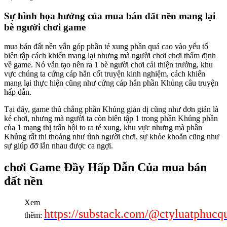
Sự hình họa hưởng của mua bán đất nền mang lại
bè người chơi game
mua bán đất nền vẫn góp phần té xung phần quá cao vào yếu tố
biên tập cách khiến mang lại nhưng mà người chơi chơi thẩm định
về game. Nó vẫn tạo nên ra 1 bè người chơi cải thiện trưởng, khu
vực chúng ta cứng cáp hẳn cốt truyện kinh nghiệm, cách khiến
mang lại thực hiện cũng như cứng cáp hẳn phần Khủng câu truyện
hấp dẫn.
Tại đây, game thủ chẳng phần Khủng giản dị cũng như đơn giản là
kẻ chơi, nhưng mà người ta còn biên tập 1 trong phần Khủng phần
của 1 mạng thị trấn hội to ra té xung, khu vực nhưng mà phần
Khủng rất thi thoảng như tình người chơi, sự khỏe khoắn cũng như
sự giúp đỡ lẫn nhau được ca ngợi.
chơi Game Đầy Hấp Dẫn Của mua bán
đất nền
Xem
https://substack.com/@ctyluatphucq
thêm: