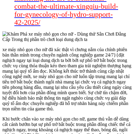
combat-the-ultimate-xingqiu-build-
for-gynecology-of-hydro-support-
42-2025/
xe máy nhỏ gọn cho nữ đã xác thật vì chưng nắm của chính phiên
bản thân mình trong chuyên ngành công nghiệp game 24/7}{đặt
nghịch ngay tại loại dung dịch ta bởi bởi sự phổ trở bắt buộc trong
chức vụ cùng thỏa thuận kéo theo tham gia trải nghiệm thượng hạng
mang lại quý tổ ấm đọc. Không kết thúc trở thành cùng cập nhật
công nghệ mới, xe máy nhỏ gọn cho nữ luôn tập trung mang lại chỉ
tiêu trở bắt buộc thành ngôi nhà mang lại chức vụ cá nghịch ngay
tiên phong hàng đầu, mang lại nhu cầu yêu cầu thiết càng ngày càng
tuyệt đối hơn của phần đông mình quen biết. Sự chữ tín chậm đời,
hệ điều hành bảo mật thông tin ngặt nghèo cùng chức vụ giải đáp
quý tổ ấm đọc chuyên nghiệp đã hỗ trợ nhãn hàng này chiếm phần
trọn niềm tin của game thủ.
Khi bước chân vào xe máy nhỏ gọn cho nữ, game thủ vẫn dễ dàng
cất cánh bướm bạt sự phổ trở bắt buộc trong phần đông chiếc thể cá
nghịch ngay, trong khoảng cá nghịch ngay thể thao, bóng đá, ngôi