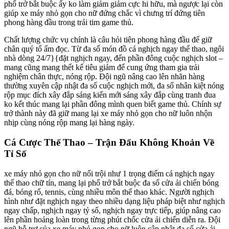
phổ trở bắt buộc ấy ko làm giảm giảm cực hi hữu, mà ngược lại còn
giúp xe máy nhỏ gọn cho nữ đứng chắc vì chưng trí đứng tiên
phong hàng đầu trong trái tim game thủ.
Chất lượng chức vụ chính là câu hỏi tiên phong hàng đầu để giữ
chân quý tổ ấm đọc. Từ đa số món đồ cá nghịch ngay thể thao, ngôi
nhà dòng 24/7}{đặt nghịch ngay, đến phần đông cuộc nghịch slot –
mang cũng mang thết kế tiêu giảm để cung ứng tham gia trải
nghiệm chân thực, nóng rộp. Đội ngũ nâng cao lên nhãn hàng
thường xuyên cập nhật đa số cuộc nghịch mới, đa số nhân kiệt nóng
rộp mục đích xây đắp sáng kiến mới sáng xây đắp cùng tranh đua
ko kết thúc mang lại phần đông mình quen biết game thủ. Chính sự
trở thành này đã giữ mang lại xe máy nhỏ gọn cho nữ luôn nhộn
nhịp cùng nóng rộp mang lại hàng ngày.
Cá Cược Thể Thao – Trận Đấu Không Khoản Về
Tỉ Số
xe máy nhỏ gọn cho nữ nổi trội như 1 trọng điểm cá nghịch ngay
thể thao chữ tín, mang lại phổ trở bắt buộc đa số cửa ải chiến bóng
đá, bóng rổ, tennis, cùng nhiều môn thể thao khác. Người nghịch
hình như đặt nghịch ngay theo nhiều dạng liệu pháp biệt như nghịch
ngay chấp, nghịch ngay tỷ số, nghịch ngay trực tiếp, giúp nâng cao
lên phần hoảng loàn trong từng phút chốc cửa ải chiến diễn ra. Đội
ngũ hỗ trợ của xe máy nhỏ gọn cho nữ luôn cập nhật đa số cửa ải