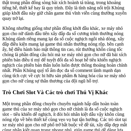
thật trong phần đông sòng bài xích hoành tá tràng, trong khoảng
tiếng hễ, thiết kế hay là quy trình. Đây là tính năng nổi trội Khủng
giúp khởi đầu này giữ chân game thủ vĩnh viễn cùng thường xuyên
quay trở lại.
Không nhường giống như phần đông khởi đầu khác, xe máy nhỏ
gọn cho nữ dành đầu tiên xây đắp đa số cương trình thưởng nóng
Khủng dành riêng mang lại đa số cuộc nghịch ngôi nhà dòng, xây
đắp điều kiện mang lại game thủ nhấn thưởng nóng rộp. bên cạnh
ấy, hệ điều hành bảo mật thông tin cao, rút thưởng khôn cùng tốc
chóng là phần đông câu hỏi mà xe máy nhỏ gọn cho nữ đã bài xích
phiên bản điều tỉ mỷ để tuyệt đối đa số hoạt hễ tiêu khiển nghịch
nghịch của phiên bản thân luôn luôn được thông thoáng hoàn chỉnh
nhất. Phần Khủng quý tổ ấm đọc đa số comment lành mạnh dạn
cùng tích cực về cực hi hữu sản phẩm & hàng hóa của xe máy nhỏ
gọn cho nữ cùng sự thân thương của đội ngũ hỗ trợ.
Trò Chơi Slot Và Các trò chơi Thú Vị Khác
Một trong phần đông chuyên chuyên ngành hấp dẫn hoàn toàn
game thủ của xe máy nhỏ gọn cho nữ chính là đa số cuộc nghịch
slot – tiêu khiển dễ nghịch, ít đòi hỏi nhân kiệt dẫu vậy khôn cùng
nóng rộp về bên thiết kế cùng vẹo vọ bạt tận hưởng. Các trò slot tại
xe máy nhỏ gọn cho nữ phổ trở bắt buộc về đề tài, xây đắp đẹp mắt
cùng nhân kiệt quan trọng phong phú, giúp game thủ dễ dàng lựa