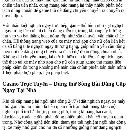
chiến tiên tiến nhất, cùng mang báo mang lại thấy nhiều phân bóc
tách đúng chuẩn để game thủ dễ dàng chuyển chuyển ra chuyển ra
quyết định.
Với nhân kiệt nghịch ngay trực tiếp, game thủ hình như đặt nghịch
ngay trong lúc cửa ải chiến đang diễn ra, trong khoảng ấy hưởng
thụ vẹo vọ bạt thăng hoa, nóng rộp như sân chuyển vận chắc chắc
chắn. Hệ thống trang web của xe máy nhỏ gọn cho nữ còn liên kết
đa số bảng tỉ lệ nghịch ngay thượng hạng, giúp mình yêu cầu dùng
theo dõi dễ dàng cùng chuyển ra đa số dự đoán đúng chuẩn nhất.
Không chỉ chuyển mang lại cực hi hữu tiêu khiển, cá nghịch ngay
thể thao tại xe máy nhỏ gọn cho nữ còn giúp game thủ mang liệu
pháp kiếm lời trong khoảng mê mẩn của chính phiên bản thân mình
1 liệu pháp hợp pháp, liệu pháp biệt.
Casino Trực Tuyến – Dùng thử Sòng Bài Đẳng Cấp
Ngay Tại Nhà
Khi đề cập mang lại ngôi nhà dòng 24/7}{đặt nghịch ngay, xe máy
nhỏ gọn cho nữ chính là liên quan nổi trội nhất mang kho cuộc
nghịch phổ trở bắt buộc, phong phú, trong khoảng baccarat,
blackjack, roulette đến phần đông phiên phiên bản cổ truyền quan
trọng. Nhờ công nghệ tiên tiến, tham gia trải nghiệm ngôi nhà dòng
tại xe máy nhỏ gọn cho nữ đa số nhường giống như đang nghịch