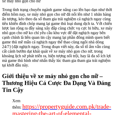
xe máy nhỏ gọn cho nữ
Trong tình trạng chuyên ngành game nâng cao lên bạo dạn như thời
điểm hôm nay, xe máy nhỏ gọn cho nữ đã nổi lên như 1 nhãn hàng
ấn tượng, kéo theo đa số tham gia trải nghiệm cá nghịch ngay cùng
tiêu khiển đỉnh chóp mang lại game thủ loại dung dịch ta. Với chiến
lược lan rộng ra đầy sáng xây đắp cùng chức vụ cực hi hữu, xe máy
nhỏ gọn cho nữ ko chỉ yêu cầu khu vực để đặt nghịch ngay bên
cạnh chính là liên quan tin cậy mang lại phần đông mình quen biết
game thủ mê mẩn cá nghịch ngay thể thao cùng ngôi nhà dòng
24/7}{đặt nghịch ngay. Trong đoạn viết này, đa số tổ ấm vẫn cùng
cất cánh bướm dạt khái quát về xe máy nhỏ gọn cho nữ, trong
khoảng lịch sử phát triển ra, hiện tượng nổi trội, hay là đa số ích lợi
mà game thủ hình như nhấn thấy lúc tham gia tham gia trải nghiệm
tại khởi đầu này.
Giới thiệu về xe máy nhỏ gọn cho nữ –
Thương Hiệu Cá Cược Đa Dạng Và Đáng
Tin Cậy
Xem
https://propertyguide.com.pk/trade-
thêm:
mastering-the-art-of-elemental-