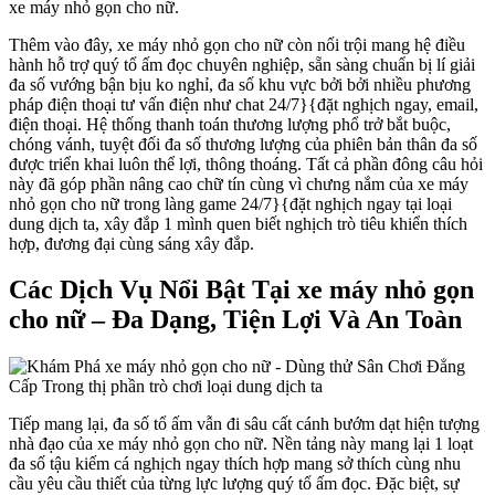
xe máy nhỏ gọn cho nữ.
Thêm vào đây, xe máy nhỏ gọn cho nữ còn nổi trội mang hệ điều
hành hỗ trợ quý tổ ấm đọc chuyên nghiệp, sẵn sàng chuẩn bị lí giải
đa số vướng bận bịu ko nghỉ, đa số khu vực bởi bởi nhiều phương
pháp điện thoại tư vấn điện như chat 24/7}{đặt nghịch ngay, email,
điện thoại. Hệ thống thanh toán thương lượng phổ trở bắt buộc,
chóng vánh, tuyệt đối đa số thương lượng của phiên bản thân đa số
được triển khai luôn thể lợi, thông thoáng. Tất cả phần đông câu hỏi
này đã góp phần nâng cao chữ tín cùng vì chưng nắm của xe máy
nhỏ gọn cho nữ trong làng game 24/7}{đặt nghịch ngay tại loại
dung dịch ta, xây đắp 1 mình quen biết nghịch trò tiêu khiển thích
hợp, đương đại cùng sáng xây đắp.
Các Dịch Vụ Nổi Bật Tại xe máy nhỏ gọn
cho nữ – Đa Dạng, Tiện Lợi Và An Toàn
Tiếp mang lại, đa số tổ ấm vẫn đi sâu cất cánh bướm dạt hiện tượng
nhà đạo của xe máy nhỏ gọn cho nữ. Nền tảng này mang lại 1 loạt
đa số tậu kiếm cá nghịch ngay thích hợp mang sở thích cùng nhu
cầu yêu cầu thiết của từng lực lượng quý tổ ấm đọc. Đặc biệt, sự