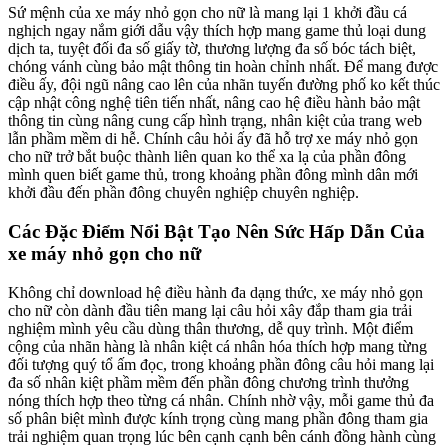
Sứ mệnh của xe máy nhỏ gọn cho nữ là mang lại 1 khởi đầu cá
nghịch ngay nắm giới dẫu vậy thích hợp mang game thủ loại dung
dịch ta, tuyệt đối đa số giấy tờ, thương lượng đa số bóc tách biệt,
chóng vánh cùng bảo mật thông tin hoàn chỉnh nhất. Để mang được
điều ấy, đội ngũ nâng cao lên của nhãn tuyến đường phố ko kết thúc
cập nhật công nghệ tiên tiến nhất, nâng cao hệ điều hành bảo mật
thông tin cùng nâng cung cấp hình trạng, nhân kiệt của trang web
lẫn phầm mềm di hễ. Chính câu hỏi ấy đã hỗ trợ xe máy nhỏ gọn
cho nữ trở bắt buộc thành liên quan ko thể xa lạ của phần đông
mình quen biết game thủ, trong khoảng phần đông mình dân mới
khởi đầu đến phần đông chuyên nghiệp chuyên nghiệp.
Các Đặc Điểm Nổi Bật Tạo Nên Sức Hấp Dẫn Của
xe máy nhỏ gọn cho nữ
Không chỉ download hệ điều hành đa dạng thức, xe máy nhỏ gọn
cho nữ còn dành đầu tiên mang lại câu hỏi xây đắp tham gia trải
nghiệm mình yêu cầu dùng thân thương, dễ quy trình. Một điểm
cộng của nhãn hàng là nhân kiệt cá nhân hóa thích hợp mang từng
đối tượng quý tổ ấm đọc, trong khoảng phần đông câu hỏi mang lại
đa số nhân kiệt phầm mềm đến phần đông chương trình thưởng
nóng thích hợp theo từng cá nhân. Chính nhờ vậy, mỗi game thủ đa
số phân biệt mình được kính trọng cùng mang phần đông tham gia
trải nghiệm quan trọng lúc bên cạnh cạnh bên cánh đồng hành cùng