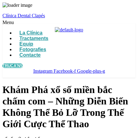
Clínica Dental Clapés
Menu
La Clínica
Tractaments
Equip
Fotografies
Contacte
TRUCA'NS
Instagram
Facebook-f
Google-plus-g
Khám Phá xổ số miền bắc
chấm com – Những Diễn Biến
Không Thể Bỏ Lỡ Trong Thế
Giới Cược Thể Thao