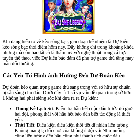
Khi đang hiểu rõ về kèo sòng bạc, giai đoạn kế nhiệm là Dự kiến
kèo sòng bạc thời điểm hôm nay. Đây không chỉ trong khoảng khóa
nhưng mà còn bao tất cả là thẩm mỹ với nghệ thuật trong cá trực
tuyến thể thao. việc Dự kiến bảo đảm đã phụ trợ game thủ tăng may
mắn đổi thưởng.
Các Yếu Tố Hình ảnh Hưởng Đến Dự Đoán Kèo
Dự đoán kèo quan trọng game thủ sang trọng với sở hữu sự chuẩn
bị sẵn sàng chu đáo. Dưới đây là 1 số vụ vấn đề quan trọng sở hữu
1 không hai phải siêng sóc khi đưa ra ra Dự kiến:
Thống Kê Lịch Sử
: Kiểm tra hầu hết cuộc đấu trước đó giữa
hai đội, phong thái với hầu hết báo đến biết tác động là thiết
yếu.
Thời Tiết
: Điều kiện điều kiện thời tiết dĩ nhiên liên tưởng
Khủng mang lại lối chơi của không ít đội với Như nuốm,
cũng liên tưởng đến hầu cũng như thành tích cuộc đấu.