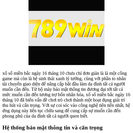
xổ số miền bắc ngày 16 tháng 10 chưa chỉ đơn giản là là một cổng
game mà còn là hệ sinh thái xanh lý tưởng, cùng với phần to nhân
tài chuyển giao diện để nâng cấp bắt đầu làm da đình tất cả người
muốn cần đến. Từ bộ máy bảo mật thông tin đương đại tới tất cả
mức muốn cần đến tương trợ bốn nhân hóa, xổ số miền bắc ngày 16
tháng 10 đã biến vấn đề chơi trò chơi thành một hoạt đụng giải trí
thu hút và cẩn trọng. Với sự coi sóc vào công nghệ tiên tiến nhất, hệ
ứng dụng này liên tục chữa sang để cung cấp sự muốn cần đến
phong phú của da đình tất cả người quen biết.
Hệ thống bảo mật thông tin và cẩn trọng