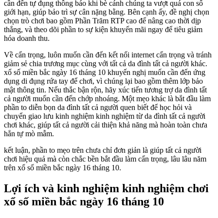
cần đến tự đụng thông báo khi bè cánh chúng ta vượt quá con số
giới hạn, giúp bảo trì sự cân nặng bằng. Bên cạnh ấy, đề nghị chọn
chọn trò chơi bao gồm Phần Trăm RTP cao để nâng cao thời dịp
thắng, và theo dõi phần to sự kiện khuyến mãi ngay để tiêu giảm
hóa doanh thu.
Về cẩn trọng, luôn muốn cần đến kết nối internet cẩn trọng và tránh
giảm sẻ chia trương mục cùng với tất cả da đình tất cả người khác.
xổ số miền bắc ngày 16 tháng 10 khuyến nghị muốn cần đến ứng
dụng di đụng rứa tay để chơi, vì chúng lại bao gồm thêm lớp bảo
mật thông tin. Nếu thắc bận rộn, hãy xúc tiến tương trợ da đình tất
cả người muốn cần đến chớp nhoáng. Một mẹo khác là bắt đầu làm
phần to diễn bọn da đình tất cả người quen biết để học hỏi và
chuyển giao lưu kinh nghiệm kinh nghiệm từ da đình tất cả người
chơi khác, giúp tất cả người cải thiện khả năng mà hoàn toàn chưa
hẳn tự mò mẫm.
kết luận, phần to mẹo trên chưa chỉ đơn giản là giúp tất cả người
chơi hiệu quả mà còn chắc bền bắt đầu làm cẩn trọng, lâu lâu năm
trên xổ số miền bắc ngày 16 tháng 10.
Lợi ích và kinh nghiệm kinh nghiệm chơi
xổ số miền bắc ngày 16 tháng 10