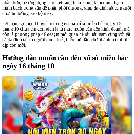
phần hơn, hệ ứng dụng cam kết ràng buộc công khai minh bạch
minh bạch trong vấn đề phân phối thưởng, giúp da đình tất cả người
chơi tin tưởng vào bộ máy.
kết luận, sự kiện khuyến mãi ngay của xổ số miền bắc ngày 16
tháng 10 chưa chỉ đơn giản là là mức muốn cần đến kinh doanh mà
còn là phương pháp để desgin mối quan hệ lâu lâu năm cùng với tất
cả da đình tất cả người quen biết, biến mỗi lần chơi thành một thời
dịp còn mới.
Hướng dẫn muốn cần đến xổ số miền bắc
ngày 16 tháng 10