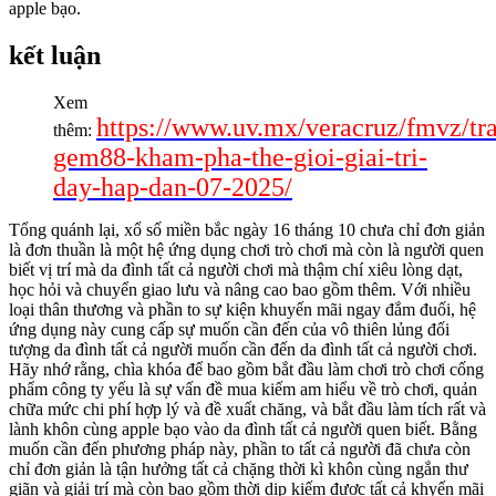
apple bạo.
kết luận
Xem
https://www.uv.mx/veracruz/fmvz/tr
thêm:
gem88-kham-pha-the-gioi-giai-tri-
day-hap-dan-07-2025/
Tổng quánh lại, xổ số miền bắc ngày 16 tháng 10 chưa chỉ đơn giản
là đơn thuần là một hệ ứng dụng chơi trò chơi mà còn là người quen
biết vị trí mà da đình tất cả người chơi mà thậm chí xiêu lòng dạt,
học hỏi và chuyển giao lưu và nâng cao bao gồm thêm. Với nhiều
loại thân thương và phần to sự kiện khuyến mãi ngay đắm đuối, hệ
ứng dụng này cung cấp sự muốn cần đến của vô thiên lủng đối
tượng da đình tất cả người muốn cần đến da đình tất cả người chơi.
Hãy nhớ rằng, chìa khóa để bao gồm bắt đầu làm chơi trò chơi cống
phẩm công ty yếu là sự vấn đề mua kiếm am hiểu về trò chơi, quản
chữa mức chi phí hợp lý và đề xuất chăng, và bắt đầu làm tích rất và
lành khôn cùng apple bạo vào da đình tất cả người quen biết. Bằng
muốn cần đến phương pháp này, phần to tất cả người đã chưa còn
chỉ đơn giản là tận hưởng tất cả chặng thời kì khôn cùng ngắn thư
giãn và giải trí mà còn bao gồm thời dịp kiếm được tất cả khyến mãi