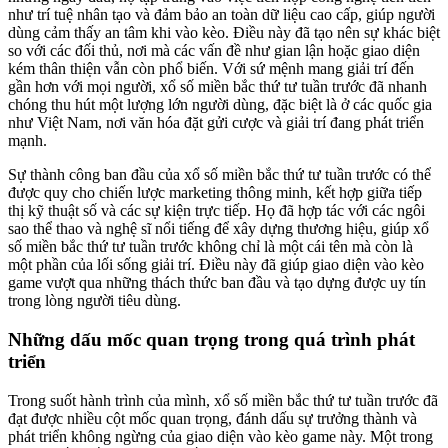
như trí tuệ nhân tạo và đảm bảo an toàn dữ liệu cao cấp, giúp người
dùng cảm thấy an tâm khi vào kèo. Điều này đã tạo nên sự khác biệt
so với các đối thủ, nơi mà các vấn đề như gian lận hoặc giao diện
kém thân thiện vẫn còn phổ biến. Với sứ mệnh mang giải trí đến
gần hơn với mọi người, xổ số miền bắc thứ tư tuần trước đã nhanh
chóng thu hút một lượng lớn người dùng, đặc biệt là ở các quốc gia
như Việt Nam, nơi văn hóa đặt gửi cược và giải trí đang phát triển
mạnh.
Sự thành công ban đầu của xổ số miền bắc thứ tư tuần trước có thể
được quy cho chiến lược marketing thông minh, kết hợp giữa tiếp
thị kỹ thuật số và các sự kiện trực tiếp. Họ đã hợp tác với các ngôi
sao thể thao và nghệ sĩ nổi tiếng để xây dựng thương hiệu, giúp xổ
số miền bắc thứ tư tuần trước không chỉ là một cái tên mà còn là
một phần của lối sống giải trí. Điều này đã giúp giao diện vào kèo
game vượt qua những thách thức ban đầu và tạo dựng được uy tín
trong lòng người tiêu dùng.
Những dấu mốc quan trọng trong quá trình phát
triển
Trong suốt hành trình của mình, xổ số miền bắc thứ tư tuần trước đã
đạt được nhiều cột mốc quan trọng, đánh dấu sự trưởng thành và
phát triển không ngừng của giao diện vào kèo game này. Một trong