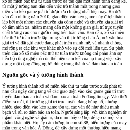
xổ số miền bắc thứ tư tuần trước đã trải qua một hành trình đáng kể,
từ một ý tưởng ban đầu đến việc trở thành một trong những giao
diện vào kèo game giải trí được ưa chuộng nhất hiện nay. Ra đời
vào đầu những năm 2010, giao diện vào kèo game này được thành
lập bởi một nhóm các chuyên gia công nghệ và chuyên gia giải trí
có tầm nhìn xa, nhằm mang đến một không gian giải trí trực tuyến
chất lượng cao cho người dùng trên toàn cầu. Ban đầu, xổ số miền
bắc thứ tư tuần trước tập trung vào thị trường châu Á, nơi văn hóa
giải trí và đặt gửi cược đang phát triển mạnh mẽ, và nhanh chóng
mở rộng ra các khu vực khác nhờ vào sự đổi mới liên tục. Sự phát
triển của xổ số miền bắc thứ tư tuần trước không chỉ phản ánh sự
tiến bộ công nghệ mà còn thể hiện cam kết của họ trong việc xây
dựng một cộng đồng người dùng trung thành và đảm bảo an toàn.
Nguồn gốc và ý tưởng hình thành
Ý tưởng hình thành xổ số miền bắc thứ tư tuần trước xuất phát từ
nhu cầu ngày càng tăng về các giao diện vào kèo game giải trí trực
tuyến đảm bảo an toàn và đảm bảo an toàn & đáng tin cậy. Vào thời
điểm ra mắt, thị trường giải trí trực tuyến đang bùng nổ, nhưng
nhiều giao diện vào kèo game tồn tại các vấn đề như thiếu minh
bạch và rủi ro đảm bảo an toàn. Người sáng lập, với kinh nghiệm từ
ngành công nghệ và giải trí, đã nhìn thấy cơ hội để tạo ra một sản
phẩm khác biệt. Họ lấy cảm hứng từ con số 88, biểu tượng của may
mắn trong văn hóa Á Đông, để xây dựng một thương hiệu mang