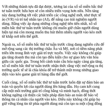
Với những thành tựu đã đạt được, tương lai của xổ số miền bắc thứ
tư tuần trước hứa hẹn sẽ còn nhiều triển vọng hơn nữa. Nền tảng
này đang hướng tới việc phát triển các công nghệ mới, như thực tế
ảo (VR) và trí tuệ nhân tạo (AI), để nâng cao trải nghiệm người
dùng. Bằng việc áp dụng những công nghệ tiên tiến nhất, xổ số
miền bắc thứ tư tuần trước không chỉ muốn giữ chân người dùng
hiện tại mà còn mong muốn thu hút thêm nhiều người vào kèo mới
từ khắp nơi trên thế giới.
Ngoài ra, xổ số miền bắc thứ tư tuần trước cũng đang nghiên cứu để
mở rộng sang các thị trường châu Âu và Mỹ, nơi có tiềm năng phát
triển lớn trong lĩnh vực giải trí trực tuyến. Việc này không chỉ giúp
gia tăng doanh thu mà còn tạo điều kiện cho sự giao lưu văn hóa
giữa các quốc gia. Trong bối cảnh toàn cầu hóa ngày càng gia tăng,
xổ số miền bắc thứ tư tuần trước nhận thức rằng việc mở rộng ra thị
trường quốc tế sẽ là chìa khóa để trở thành một trong những giao
diện vào kèo game giải trí hàng đầu thế giới.
Cuối cùng, xổ số miền bắc thứ tư tuần trước luôn đặt sự đảm bảo an
toàn và quyền lợi của người dùng lên hàng đầu. Họ cam kết cung
cấp một môi trường giải trí công bằng và minh bạch, đồng thời
không ngừng cải thiện các biện pháp đảm bảo an toàn để bảo vệ
thông tin cá nhân của người vào kèo. Điều này không chỉ giúp họ
giữ vững lòng tin từ phía người dùng mà còn tạo ra một cộng đồng