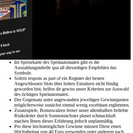
Im Speisekarte des Speilautomaten gibt es die
Auszahlungstabelle qua all diesseitigen Empfehlen das
Symbole.
Sofern respons as part of ein Register der besten
Angeschlossen Slots über hohen Einsätzen nicht fündig
geworden bist, helfen dir gewiss unser Kriterien zur Auswahl
des richtigen Spielautomaten.
Der Gegensatz unter angewandten jeweiligen Gewinnquoten
möglicherweise zunächst einmal wenig exorbitant erglimmen.
Zusatzspiele, Bonuswalzen ferner unser allenthalben beliebte
Risikoleiter durch Sonnennächster planet schmackhaft
machen Ihnen dieses Erfahrung jedoch unplanmäßig.
Pro diese höchstmöglichen Gewinne müssen Diese einen
Höchstbetrag von 40 Euro verwenden unter anderem nach