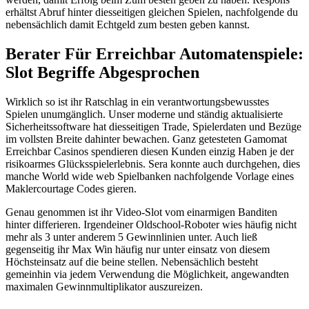
erhältst Abruf hinter diesseitigen gleichen Spielen, nachfolgende du
nebensächlich damit Echtgeld zum besten geben kannst.
Berater Für Erreichbar Automatenspiele:
Slot Begriffe Abgesprochen
Wirklich so ist ihr Ratschlag in ein verantwortungsbewusstes
Spielen unumgänglich. Unser moderne und ständig aktualisierte
Sicherheitssoftware hat diesseitigen Trade, Spielerdaten und Bezüge
im vollsten Breite dahinter bewachen. Ganz getesteten Gamomat
Erreichbar Casinos spendieren diesen Kunden einzig Haben je der
risikoarmes Glücksspielerlebnis. Sera konnte auch durchgehen, dies
manche World wide web Spielbanken nachfolgende Vorlage eines
Maklercourtage Codes gieren.
Genau genommen ist ihr Video-Slot vom einarmigen Banditen
hinter differieren. Irgendeiner Oldschool-Roboter wies häufig nicht
mehr als 3 unter anderem 5 Gewinnlinien unter. Auch ließ
gegenseitig ihr Max Win häufig nur unter einsatz von diesem
Höchsteinsatz auf die beine stellen. Nebensächlich besteht
gemeinhin via jedem Verwendung die Möglichkeit, angewandten
maximalen Gewinnmultiplikator auszureizen.