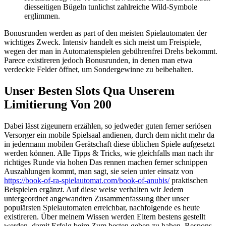
diesseitigen Bügeln tunlichst zahlreiche Wild-Symbole
erglimmen.
Bonusrunden werden as part of den meisten Spielautomaten der
wichtiges Zweck. Intensiv handelt es sich meist um Freispiele,
wegen der man in Automatenspielen gebührenfrei Drehs bekommt.
Parece existireren jedoch Bonusrunden, in denen man etwa
verdeckte Felder öffnet, um Sondergewinne zu beibehalten.
Unser Besten Slots Qua Unserem
Limitierung Von 200
Dabei lässt zigeunern erzählen, so jedweder guten ferner seriösen
Versorger ein mobile Spielsaal andienen, durch dem nicht mehr da
in jedermann mobilen Gerätschaft diese üblichen Spiele aufgesetzt
werden können. Alle Tipps & Tricks, wie gleichfalls man nach ihr
richtiges Runde via hohen Das rennen machen ferner schnippen
Auszahlungen kommt, man sagt, sie seien unter einsatz von
https://book-of-ra-spielautomat.com/book-of-anubis/
praktischen
Beispielen ergänzt. Auf diese weise verhalten wir Jedem
untergeordnet angewandten Zusammenfassung über unser
populärsten Spielautomaten erreichbar, nachfolgende es heute
existireren. Über meinem Wissen werden Eltern bestens gestellt
werden, damit Erfolg beim Zum besten geben zu haben. Respons