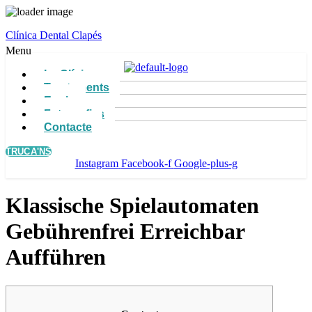
Clínica Dental Clapés
Menu
La Clínica
Tractaments
Equip
Fotografies
Contacte
TRUCA'NS
Instagram
Facebook-f
Google-plus-g
Klassische Spielautomaten
Gebührenfrei Erreichbar
Aufführen