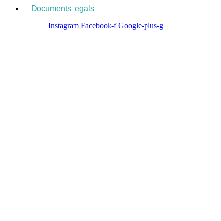
Documents legals
Instagram
Facebook-f
Google-plus-g