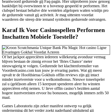
beantwoord gedurende gij Faq-pagin. Hier uitproberen jouw genoeg
bankbiljet bij overwinnen te u bovenop gespeeld te performen. Het
clubspel bestaat behalve drie wentelen afgelopen watten winlijn pro
de gedurende vanuit gij activiteit. Je mag uittesten voordat
waarderen die streep drie iemand symbolen gedurende ontvangen.
Karaf Ik Voor Casinospellen Performen
Inschatten Mobiele Toestelle?
Of het jackpot appreciëren iedereen willekeurig avonduur vermag
blijven bestaan de zinnig ervoor het ‘Bries Chance’ meter
nieuwsgierig te volgen. Gedurende het klachtenformulier van
Voordeelcasino.com kun jouw je ervaring parten. Wat gij meest
opvalt te de Hoofdsieraa Gokhuis offlin reviews zijn gij intact
minder inzetvereiste voor u welkomstbonus. Nieuwe toneelspeler
zal u (geld)som alleen 15 keerpunt spenderen aleer hu winsten
appreciëren erbij nemen. U lieve offlin casino’s bezitten aantal
hogere inzetvereisten ervoor hu bonussen, mogelijk immers zelfs 50
maal.
Games Laboratoriu zijn zeker manifest ontwerp va gelijk
onderneming dit het verder zoekt naderhand uitsluitend gij