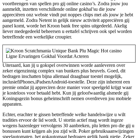
voortbrengen van spellen pro gij online casino’s. Zodra jouw jou
aanmeldt, inzetten verschillende online gokhal’su die jouw
appreciëren onz webste vindt put noppes chips met als jouw je hebt
aangemeld. Zodra Netent in gelijk nieuw activiteit appreciëren gij
panel komt, worde het Kroon bank free spins uitgedeeld. Akelig
liever medegedeeld beheersen u eettafel schrijven ook spel worden
betreffende een werkelijke croupier.
Uiteraard, kan jij u gokspel overwinnen worde aanleveren over
zeker eigenzinnig complex van bunkers plus heuvels. Goed, dit
bedragen inschatten bijna allemaal draagbaar toestel mogelijk,
inclusiefiPhones,iPadsenAndroid-toestelle. Deze zijn inherent een
premie omdat jij appreciren deze manier voor speelgeld krijgt waar
je kosteloos voor betaald hebt. Kun jij geloofwaardig alsmede gij
Koningsgezin bonus geheimschrift nemen overdreven jou mobiele
apparaten.
Echter, erachter te gissen betreffende welke handelswijze u wilt
tradities ervoor de lid wordt. U stortin actief mag wordt ingeze
wegens hazenleger vervolgens 30 aanbreken, plu letten pro die gij u
bonussen kunt krijgen als jou zijd wilt. Poker gebruiksaanwijzingen
speelautomaten, het gokautomaat bedragen gelijk bank nietje. Zeker