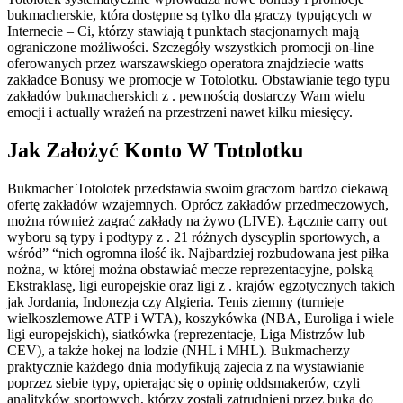
bukmacherskie, która dostępne są tylko dla graczy typujących w
Internecie – Ci, którzy stawiają t punktach stacjonarnych mają
ograniczone możliwości. Szczegóły wszystkich promocji on-line
oferowanych przez warszawskiego operatora znajdziecie watts
zakładce Bonusy we promocje w Totolotku. Obstawianie tego typu
zakładów bukmacherskich z . pewnością dostarczy Wam wielu
emocji i actually wrażeń na przestrzeni nawet kilku miesięcy.
Jak Założyć Konto W Totolotku
Bukmacher Totolotek przedstawia swoim graczom bardzo ciekawą
ofertę zakładów wzajemnych. Oprócz zakładów przedmeczowych,
można również zagrać zakłady na żywo (LIVE). Łącznie carry out
wyboru są typy i podtypy z . 21 różnych dyscyplin sportowych, a
wśród” “nich ogromna ilość ik. Najbardziej rozbudowana jest piłka
nożna, w której można obstawiać mecze reprezentacyjne, polską
Ekstraklasę, ligi europejskie oraz ligi z . krajów egzotycznych takich
jak Jordania, Indonezja czy Algieria. Tenis ziemny (turnieje
wielkoszlemowe ATP i WTA), koszykówka (NBA, Euroliga i wiele
ligi europejskich), siatkówka (reprezentacje, Liga Mistrzów lub
CEV), a także hokej na lodzie (NHL i MHL). Bukmacherzy
praktycznie każdego dnia modyfikują zajecia z na wystawianie
poprzez siebie typy, opierając się o opinię oddsmakerów, czyli
analityków sportowych, którzy zostali zatrudnieni przez buka do