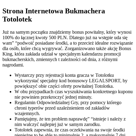
Strona Internetowa Bukmachera
Totolotek
Już na samym początku znajdziemy bonus powitalny, który wynosi
100% do łącznej kwoty 500 PLN. Dlatego już na wstępie uda się
wam” “podwoić posiadane środki, a to przecież idealne rozwiązanie
dla osób, które chcą wygrywać. Zorganizowano także akcję Bonus
King, która zakłada udział w specjalnym kalendarzu promocji
bukmacherskich, zmiennych t zależności od dnia, z różnymi
nagrodami.
Wystarczy przy rejestracji konta gracza w Totolotku
wykorzystać specjalny kod bonusowy LEGALSPORT, by
powiększyć obie części oferty powitalnej Totolotka.
W obu przypadkach czas wyszukiwania konkretnego kuponu
nie powinien przekroczyć jednej minuty.
Regulamin Odpowiedzialnej Gry, przy pomocy którego
chroni typerów przed uzależnieniem od zakładów
wzajemnych.
Pamiętajmy, że ten problem naprawdę” “istnieje i należy z
nim walczyć najlepiej już w samym zarodku.
Totolotek zapewnia, że czas oczekiwania na swoje środki
pieniężne to be able to minimalnie 2, a maksymalnie 7 dni