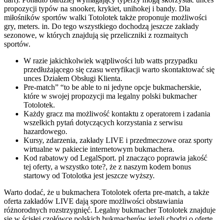
propozycji typów na snooker, krykiet, unihokej i bandy. Dla
miłośników sportów walki Totolotek także proponuje możliwości
gry, meters. in. Do tego wszystkiego dochodzą jeszcze zakłady
sezonowe, w których znajdują się przeliczniki z rozmaitych
sportów.
W razie jakichkolwiek wątpliwości lub watts przypadku
przedłużającego się czasu weryfikacji warto skontaktować się
unces Działem Obsługi Klienta.
Pre-match” “to be able to ni jedyne opcje bukmacherskie,
które w swojej propozycji ma legalny polski bukmacher
Totolotek.
Każdy gracz ma możliwość kontaktu z operatorem i zadania
wszelkich pytań dotyczących korzystania z serwisu
hazardowego.
Kursy, zdarzenia, zakłady LIVE i przedmeczowe oraz sporty
wirtualne w pakiecie internetowym bukmachera.
Kod rabatowy od LegalSport. pl znacząco poprawia jakość
tej oferty, a wszystko tote?, że z naszym kodem bonus
startowy od Totolotka jest jeszcze wyższy.
Warto dodać, że u bukmachera Totolotek oferta pre-match, a także
oferta zakładów LIVE dają spore możliwości obstawiania
różnorodnych rozstrzygnięć. Legalny bukmacher Totolotek znajduje
się w ścisłej czołówce polskich bukmacherów jeżeli chodzi o ofertę