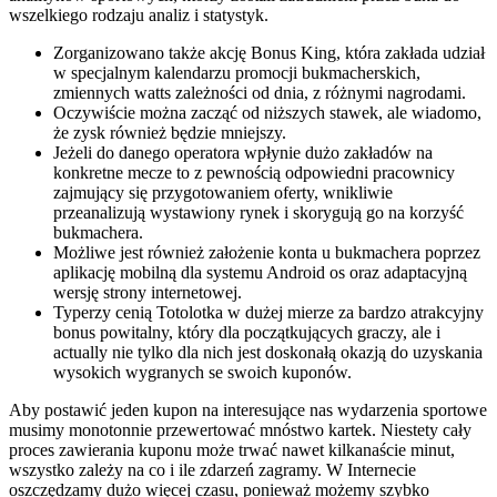
wszelkiego rodzaju analiz i statystyk.
Zorganizowano także akcję Bonus King, która zakłada udział
w specjalnym kalendarzu promocji bukmacherskich,
zmiennych watts zależności od dnia, z różnymi nagrodami.
Oczywiście można zacząć od niższych stawek, ale wiadomo,
że zysk również będzie mniejszy.
Jeżeli do danego operatora wpłynie dużo zakładów na
konkretne mecze to z pewnością odpowiedni pracownicy
zajmujący się przygotowaniem oferty, wnikliwie
przeanalizują wystawiony rynek i skorygują go na korzyść
bukmachera.
Możliwe jest również założenie konta u bukmachera poprzez
aplikację mobilną dla systemu Android os oraz adaptacyjną
wersję strony internetowej.
Typerzy cenią Totolotka w dużej mierze za bardzo atrakcyjny
bonus powitalny, który dla początkujących graczy, ale i
actually nie tylko dla nich jest doskonałą okazją do uzyskania
wysokich wygranych se swoich kuponów.
Aby postawić jeden kupon na interesujące nas wydarzenia sportowe
musimy monotonnie przewertować mnóstwo kartek. Niestety cały
proces zawierania kuponu może trwać nawet kilkanaście minut,
wszystko zależy na co i ile zdarzeń zagramy. W Internecie
oszczędzamy dużo więcej czasu, ponieważ możemy szybko