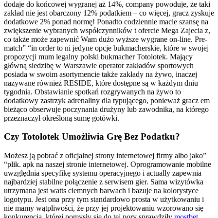
dodaje do końcowej wygranej aż 14%, company powoduje, że taki
zakład nie jest obarczony 12% podatkiem – co więcej, gracz zyskuje
dodatkowe 2% ponad normę! Ponadto codziennie macie szansę na
zwiększenie wybranych współczynników t ofercie Mega Zajecia z,
co także może zapewnić Wam dużo wyższe wygrane on-line. Pre-
match” “in order to ni jedyne opcje bukmacherskie, które w swojej
propozycji mum legalny polski bukmacher Totolotek. Mający
główną siedzibę w Warszawie operator zakładów sportowych
posiada w swoim asortymencie także zakłady na żywo, inaczej
nazywane również RESIDE, które dostępne są w każdym dniu
tygodnia. Obstawianie spotkań rozgrywanych na żywo to
dodatkowy zastrzyk adrenaliny dla typującego, ponieważ gracz em
bieżąco obserwuje poczynania drużyny lub zawodnika, na którego
przeznaczył określoną sumę gotówki.
Czy Totolotek Umożliwia Grę Bez Podatku?
Możesz ją pobrać z oficjalnej strony internetowej firmy albo jako”
“plik. apk na naszej stronie internetowej. Oprogramowanie mobilne
uwzględnia specyfikę systemu operacyjnego i actually zapewnia
najbardziej stabilne połączenie z serwisem gier. Sama wizytówka
utrzymana jest watts ciemnych barwach i bazuje na kolorystyce
logotypu. Jest ona przy tym standardowo prosta w użytkowaniu i
nie mamy wątpliwości, że przy jej projektowaniu wzorowano się
konkurencją, której pomysły się do tej pory sprawdziły
mostbet