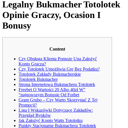
Legalny Bukmacher Totolotek
Opinie Graczy, Ocasion I
Bonusy
Content
Czy Obsługa Klienta Pomoże Una Założyć
Konto Gracza?
Czy Totolotek Umożliwia Grę Bez Podatku?
Totolotek Zakłady Bukmacherskie
Totolotek Bukmacher
Strona Internetowa Bukmachera Totolotek
Freebet O Wartości 20 Albo 40zł W”
“najnowszym Bonusie Od Forbet
Gram Grubo – Czy Warto Skorzystać Z Tej
Promocji?
Liga I Wskazówki Dotyczące Zakładów:
Przegląd Rynków
Jak Założyć Konto Watts Totolotku
Punkty Stacjonarne Bukmachera Totolotek