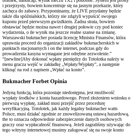
bramek, handicap, wynik meczu 1X2 i podobne. System jest prosty
i przejrzysty, bowiem koncentruje się na jasnym przekazie, który
zachęca do zabawy. Przypominamy, że LIVE przydatny będzie
także dla spóźnialskich, którzy nie zdążyli wypuścić swojego
kuponu przed pierwszym gwizdkiem. Żadna strata, bowiem
obstawiać będzie można nawet t drugiej połowie czy pod koniec
wydarzenia, o ile wynik ma jeszcze realne szanse na zmianę.
Warszawski bukmacher posiada licencję Ministra Finansów, która
uprawnia proceed do organizacji zakładów bukmacherskich w
punktach stacjonarnych i on the internet, podczas gdy do
prowadzenia kasyna wymagane jest odrębne zezwolenie.”
“[newline]Aby dokonać wpłaty pieniędzy do Totolotka należy w
menu gracza wejść w zakładkę „Wpłaty/Wypłaty”, a następnie
kliknąć na rod z napisem „Wpłać na konto”.
Bukmacher Forbet Opinia
Jedyną funkcją, która pozostaje niedostępna, jest możliwość
wypłaty środków z konta hazardowego. Przed złożeniem wniosku o
pierwszą wypłatę, zakład musi przejść przez procedurę
weryfikacyjną. Totolotek, jak każdy legalny bukmacher watts
Polsce, musi działać zgodnie ze znowelizowaną ustawą hazardową,
the to oznacza odpowiednie zabezpieczenie danych osobowych
graczy oraz wypłacalność finansową. Jeżeli zagraliśmy używając do
tego witryny internetowej musimy zalogować się na swoje konto