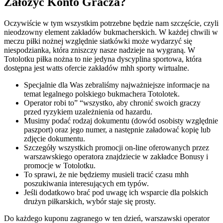
Założyć Konto Gracza?
Oczywiście w tym wszystkim potrzebne będzie nam szczęście, czyli
nieodzowny element zakładów bukmacherskich. W każdej chwili w
meczu piłki nożnej względnie siatkówki może wydarzyć się
niespodzianka, która zniszczy nasze nadzieje na wygraną. W
Totolotku piłka nożna to nie jedyna dyscyplina sportowa, która
dostępna jest watts ofercie zakładów mhh sporty wirtualne.
Specjalnie dla Was zebraliśmy najważniejsze informacje na
temat legalnego polskiego bukmachera Totolotek.
Operator robi to” “wszystko, aby chronić swoich graczy
przed ryzykiem uzależnienia od hazardu.
Musimy podać rodzaj dokumentu (dowód osobisty względnie
paszport) oraz jego numer, a następnie załadować kopię lub
zdjęcie dokumentu.
Szczegóły wszystkich promocji on-line oferowanych przez
warszawskiego operatora znajdziecie w zakładce Bonusy i
promocje w Totolotku.
To sprawi, że nie będziemy musieli tracić czasu mhh
poszukiwania interesujących em typów.
Jeśli dodatkowo brać pod uwagę ich wsparcie dla polskich
drużyn piłkarskich, wybór staje się prosty.
Do każdego kuponu zagranego w ten dzień, warszawski operator