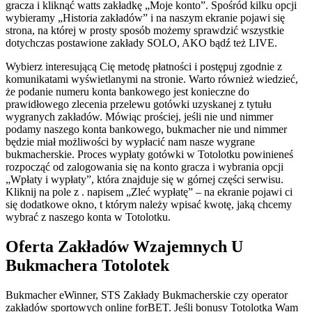
gracza i kliknąć watts zakładkę „Moje konto”. Spośród kilku opcji
wybieramy „Historia zakładów” i na naszym ekranie pojawi się
strona, na której w prosty sposób możemy sprawdzić wszystkie
dotychczas postawione zakłady SOLO, AKO bądź też LIVE.
Wybierz interesującą Cię metodę płatności i postępuj zgodnie z
komunikatami wyświetlanymi na stronie. Warto również wiedzieć,
że podanie numeru konta bankowego jest konieczne do
prawidłowego zlecenia przelewu gotówki uzyskanej z tytułu
wygranych zakładów. Mówiąc prościej, jeśli nie und nimmer
podamy naszego konta bankowego, bukmacher nie und nimmer
będzie miał możliwości by wypłacić nam nasze wygrane
bukmacherskie. Proces wypłaty gotówki w Totolotku powinieneś
rozpocząć od zalogowania się na konto gracza i wybrania opcji
„Wpłaty i wypłaty”, która znajduje się w górnej części serwisu.
Kliknij na pole z . napisem „Zleć wypłatę” – na ekranie pojawi ci
się dodatkowe okno, t którym należy wpisać kwotę, jaką chcemy
wybrać z naszego konta w Totolotku.
Oferta Zakładów Wzajemnych U
Bukmachera Totolotek
Bukmacher eWinner, STS Zakłady Bukmacherskie czy operator
zakładów sportowych online forBET. Jeśli bonusy Totolotka Wam