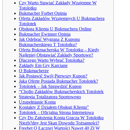
Czy Warto Stawiać Zakłady Wzajemne W
Totolotku
Bukmacher Forbet Opinia
Oferta Zakładów Wzajemnych U Bukmachera
Totolotek
Obsługa Klienta U Bukmachera Online
Bukmacher Ewinner Opinia
Jak Odebrać Wygraną Z Kuponu
Bukmacherskiego T Totolotku?
Oferta Bukmacherska W Totolotku – Kiedy
Najlepiej Obstawiać Zakłady Sportowe?
Dlaczego Warto Wybrać Totolotka?
Zakłady Em Gry Karciane
O Bukmacherze
Jak Postawić Swój Pierwszy Kupon?
Jaką Ofertę Posiada Bukmacher Totolotek?
Totolotek – Jak Sprawdzić Kupon
“Chollo Zakładów Bukmacherskich Totolotek
Strategia Totalizatora Sportowego
Uzupełnianie Konta
Kontakty Z Działem Obsługi Klienta”
Totolotek – Oficjalna Strona Internetowa
Czy Do Założenia Konta Gracza W Totolotku
Niezb?dny Jest Skan Dowodu Tożsamości?
Freebet O Łącznej Wartości Nawet 40 Zł W