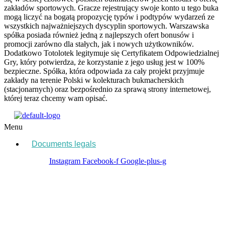
zakładów sportowych. Gracze rejestrujący swoje konto u tego buka
mogą liczyć na bogatą propozycję typów i podtypów wydarzeń ze
wszystkich najważniejszych dyscyplin sportowych. Warszawska
spółka posiada również jedną z najlepszych ofert bonusów i
promocji zarówno dla stałych, jak i nowych użytkowników.
Dodatkowo Totolotek legitymuje się Certyfikatem Odpowiedzialnej
Gry, który potwierdza, że korzystanie z jego usług jest w 100%
bezpieczne. Spółka, która odpowiada za cały projekt przyjmuje
zakłady na terenie Polski w kolekturach bukmacherskich
(stacjonarnych) oraz bezpośrednio za sprawą strony internetowej,
której teraz chcemy wam opisać.
Menu
Documents legals
Instagram
Facebook-f
Google-plus-g