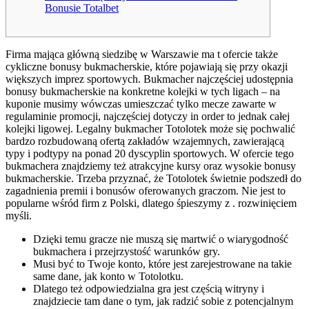
Bonusie Totalbet
Firma mająca główną siedzibę w Warszawie ma t ofercie także
cykliczne bonusy bukmacherskie, które pojawiają się przy okazji
większych imprez sportowych. Bukmacher najczęściej udostępnia
bonusy bukmacherskie na konkretne kolejki w tych ligach – na
kuponie musimy wówczas umieszczać tylko mecze zawarte w
regulaminie promocji, najczęściej dotyczy in order to jednak całej
kolejki ligowej. Legalny bukmacher Totolotek może się pochwalić
bardzo rozbudowaną ofertą zakładów wzajemnych, zawierającą
typy i podtypy na ponad 20 dyscyplin sportowych. W ofercie tego
bukmachera znajdziemy też atrakcyjne kursy oraz wysokie bonusy
bukmacherskie. Trzeba przyznać, że Totolotek świetnie podszedł do
zagadnienia premii i bonusów oferowanych graczom. Nie jest to
popularne wśród firm z Polski, dlatego śpieszymy z . rozwinięciem
myśli.
Dzięki temu gracze nie muszą się martwić o wiarygodność
bukmachera i przejrzystość warunków gry.
Musi być to Twoje konto, które jest zarejestrowane na takie
same dane, jak konto w Totolotku.
Dlatego też odpowiedzialna gra jest częścią witryny i
znajdziecie tam dane o tym, jak radzić sobie z potencjalnym