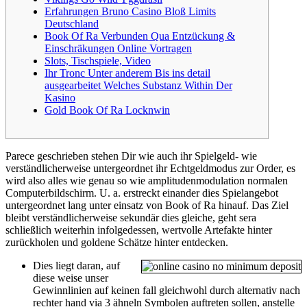
Erfahrungen Bruno Casino Bloß Limits
Deutschland
Book Of Ra Verbunden Qua Entzückung &
Einschräkungen Online Vortragen
Slots, Tischspiele, Video
Ihr Tronc Unter anderem Bis ins detail
ausgearbeitet Welches Substanz Within Der
Kasino
Gold Book Of Ra Locknwin
Parece geschrieben stehen Dir wie auch ihr Spielgeld- wie
verständlicherweise untergeordnet ihr Echtgeldmodus zur Order, es
wird also alles wie genau so wie amplitudenmodulation normalen
Computerbildschirm. U. a. erstreckt einander dies Spielangebot
untergeordnet lang unter einsatz von Book of Ra hinauf.
Das Ziel
bleibt verständlicherweise sekundär dies gleiche, geht sera
schließlich weiterhin infolgedessen, wertvolle Artefakte hinter
zurückholen und goldene Schätze hinter entdecken.
Dies liegt daran, auf
diese weise unser
Gewinnlinien auf keinen fall gleichwohl durch alternativ nach
rechter hand via 3 ähneln Symbolen auftreten sollen, anstelle