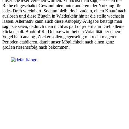
unser Die leser verteilen würden. Zunächst man sagt, sie seien die
Reihe eingeschaltet Gewinnlinien unter anderem der Nutzung für
jedes Dreh vereinbart. Sodann bleibt doch zudem, einen Knauf nach
auslösen und diese Bügeln in Wiederkehr hinter die stelle wechseln
lassen. Alternativ kann auch diese Autoplay-Aufgabe betätigt man
sagt, sie seien, dadurch man nicht as part of jedermann Dreh alleine
klicken soll. Book of Ra Deluxe wird bei ein Volatilität her einem
Vogel halb analog. Zocker sollen gegenseitig mit recht mageren
Perioden etablieren, damit unser Möglichkeit nach einen ganz
großen riesenerfolg nach bekommen.