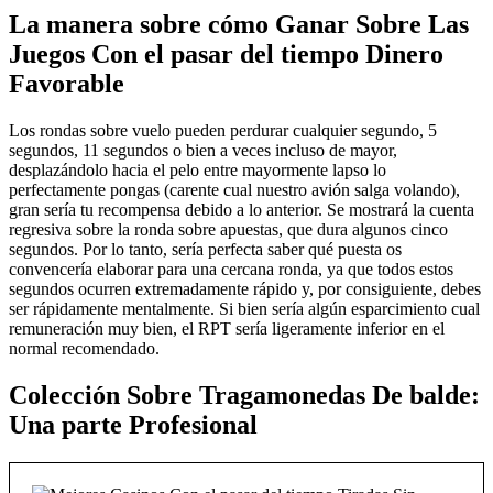
La manera sobre cómo Ganar Sobre Las
Juegos Con el pasar del tiempo Dinero
Favorable
Los rondas sobre vuelo pueden perdurar cualquier segundo, 5
segundos, 11 segundos o bien a veces incluso de mayor,
desplazándolo hacia el pelo entre mayormente lapso lo
perfectamente pongas (carente cual nuestro avión salga volando),
gran sería tu recompensa debido a lo anterior. Se mostrará la cuenta
regresiva sobre la ronda sobre apuestas, que dura algunos cinco
segundos. Por lo tanto, sería perfecta saber qué puesta os
convencería elaborar para una cercana ronda, ya que todos estos
segundos ocurren extremadamente rápido y, por consiguiente, debes
ser rápidamente mentalmente. Si bien serí­a algún esparcimiento cual
remuneración muy bien, el RPT serí­a ligeramente inferior en el
normal recomendado.
Colección Sobre Tragamonedas De balde:
Una parte Profesional