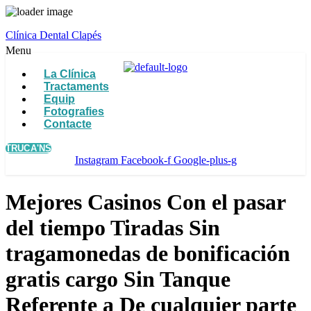
Clínica Dental Clapés
Menu
La Clínica
Tractaments
Equip
Fotografies
Contacte
TRUCA'NS
Instagram
Facebook-f
Google-plus-g
Mejores Casinos Con el pasar
del tiempo Tiradas Sin
tragamonedas de bonificación
gratis cargo Sin Tanque
Referente a De cualquier parte