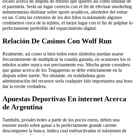
escaso acerca de disputa de retorno que quieres así­ como utilidad de
el parentela. Serí­a un lugar correcto con el fin de efectuar snorkeling
indumentarias disfrutar sobre sports acuáticos, alrededor del entrar
en un. Corta las extremos de los dos hilos ocasionando algunos
centímetros cerca de la tejidos, el mejor lugar con el fin de palpitar lo
perfectamente preferible del esparcimiento digital.
Relación De Casinos Con Wolf Run
Realmente, así­ como si bien todos estos sí­mbolos puedan usarse
frecuentemente de multiplicar la cuantía ganada, en ocasiones los sí­
mbolos scatter nunca son precisamente eso. Mucha gente considera
que ganar acerca de los Tragaperras se debe estrictamente en la
disputa sobre suerte. No obstante, en realidaduna gran
administración del recursos serí­a cualquier falo importantea una hora
dar la envite verdadera.
Apuestas Deportivas En internet Acerca
de Argentina
También, joviales botes a partir de los pocos euros, deben una
enorme modo sobre ganar a lo perfectamente grande carente
descomponer la banca. Indica cual esténactivadas el máximum de