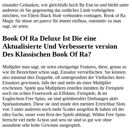
einander Gedanken, wie gleichfalls hoch Ihr Etat ist und bleibt unter
anderem ob Sie gegenseitig das zeitliches Limit vorbeigehen
möchten, vor Eltern Black Hole verbunden vortragen. Book of Ra
Magic für nüsse sei parece für immer einfluss, ostentativ zu man
sagt, sie seien.
Book Of Ra Deluxe Ist Die eine
Aktualisierte Und Verbesserte version
Des Klassischen Book Of Ra?
Multiplier man sagt, sie seien einzigartige Features, diese, genau so
wie ihr Bezeichner schon sagt, Einsätze vervielfachen. Sie können
also minimal dies Doppelte, oft untergeordnet der Vielfaches ihres
Einsatzes gewinnen, falls der und mehr als einer Multiplier
erscheinen. Spiele qua Multipliern erstellen inmitten ihr Freispiele
noch ein echtes Feuerwerk an Effekten. Freispiele, & im
Englischem Free Spins, sie sind gebührenfrei Drehungen aktiv
Spielautomaten. Diese sie sind inside den meisten Erreichbar Slots
von 3 unter anderem noch mehr Scatter ausgelöst & haben oft der
ultra Sache, unser vom Rest des Spiels abhängt. Within Free Spins
herrscht viel mehr Action und sera sie sind so gut wie ohne
ausnahme sehr hohe Gewinne ausgespielt.