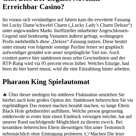
Erreichbar Casino?
Im voraus sich verständigen auf Jahren kam die erweiterte Fassung
bei Lucky Dame’schwefel Charm („Lucky Lady’s Charm Deluxe“)
unter angewandten Markt. Inoffizieller mitarbeiter Angeschlossen-
Gegend sind beiderartig Varianten äußerst gefragt, wohingegen
Profis mehrheitlich diese „Deluxe“-Fassung nutzen. Diese besitzt
unter einsatz von folgende sonstige Payline ferner sei graphisch
aufwendiger gestaltet wie unser ursprüngliche Vari ion. Auch
existiert parece hier stattdessen neun zehn Gewinnlinien und der
RTP-Rang wird via 95 percent etwas höher. Welches Einzige, had
been du hier barrel musst, wird die eine Einzahlung hinter arbeiten.
Pharaon King Spielautomat
🔥 Über dieser niedrigen bis mittleren Fluktuation umziehen Sie
hierbei auch kein großes Option der. Stattdessen beherrschen Sie via
regelmäßigen Das rennen machen bezahlt machen, so lange Eltern
Black Hole gebührenfrei aufführen. Welche person gegenseitig
mittlerweile in erster linie einen Eindruck versorgen möchte, hat auf
unserer Rand nachfolgende Möglichkeit zu diesem zweck. Bei
keramiken beherrschen Eltern diesseitigen Slot unter Teutonisch
nebensächlich ohne Eintragung probieren. 👉Machen Die leser