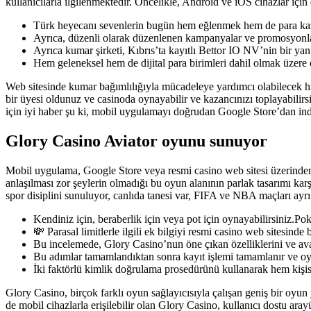
kullanıcılarla ilgilenmektedir. Öncelikle, Android ve iOS cihazlar içi
Türk heyecanı sevenlerin bugün hem eğlenmek hem de para kaz
Ayrıca, düzenli olarak düzenlenen kampanyalar ve promosyonlar 
Ayrıca kumar şirketi, Kıbrıs’ta kayıtlı Bettor IO NV’nin bir ya
Hem geleneksel hem de dijital para birimleri dahil olmak üzere öd
Web sitesinde kumar bağımlılığıyla mücadeleye yardımcı olabilecek hi
bir üyesi oldunuz ve casinoda oynayabilir ve kazancınızı toplayabili
için iyi haber şu ki, mobil uygulamayı doğrudan Google Store’dan indi
Glory Casino Aviator oyunu sunuyor
Mobil uygulama, Google Store veya resmi casino web sitesi üzerinden u
anlaşılması zor şeylerin olmadığı bu oyun alanının parlak tasarımı kar
spor disiplini sunuluyor, canlıda tanesi var, FIFA ve NBA maçları ayrı 
Kendiniz için, beraberlik için veya pot için oynayabilirsiniz.Po
💸 Parasal limitlerle ilgili ek bilgiyi resmi casino web sitesinde b
Bu incelemede, Glory Casino’nun öne çıkan özelliklerini ve avant
Bu adımlar tamamlandıktan sonra kayıt işlemi tamamlanır ve oyun
İki faktörlü kimlik doğrulama prosedürünü kullanarak hem kişis
Glory Casino, birçok farklı oyun sağlayıcısıyla çalışan geniş bir oyun
de mobil cihazlarla erişilebilir olan Glory Casino, kullanıcı dostu ar