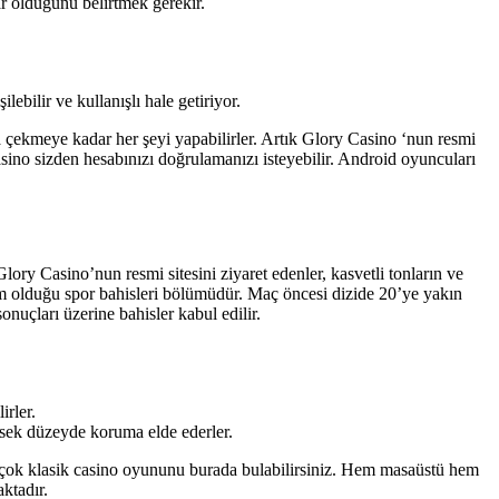
ar olduğunu belirtmek gerekir.
ebilir ve kullanışlı hale getiriyor.
 çekmeye kadar her şeyi yapabilirler. Artık Glory Casino ‘nun resmi
ino sizden hesabınızı doğrulamanızı isteyebilir. Android oyuncuları
ry Casino’nun resmi sitesini ziyaret edenler, kasvetli tonların ve
akim olduğu spor bahisleri bölümüdür. Maç öncesi dizide 20’ye yakın
onuçları üzerine bahisler kabul edilir.
irler.
ksek düzeyde koruma elde ederler.
 birçok klasik casino oyununu burada bulabilirsiniz. Hem masaüstü hem
ktadır.