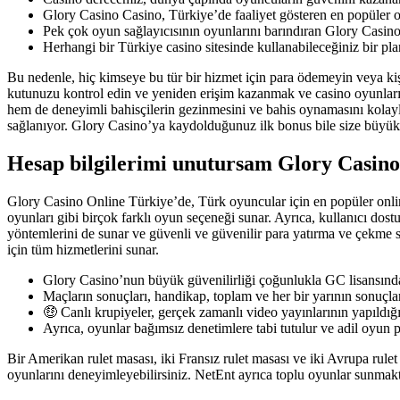
Glory Casino Casino, Türkiye’de faaliyet gösteren en popüler onl
Pek çok oyun sağlayıcısının oyunlarını barındıran Glory Casino’
Herhangi bir Türkiye casino sitesinde kullanabileceğiniz bir pla
Bu nedenle, hiç kimseye bu tür bir hizmet için para ödemeyin veya kişi
kutunuzu kontrol edin ve yeniden erişim kazanmak ve casino oyunları 
hem de deneyimli bahisçilerin gezinmesini ve bahis oynamasını kolaylaş
sağlanıyor. Glory Casino’ya kaydolduğunuz ilk bonus bile size büyük 
Hesap bilgilerimi unutursam Glory Casino’
Glory Casino Online Türkiye’de, Türk oyuncular için en popüler online 
oyunları gibi birçok farklı oyun seçeneği sunar. Ayrıca, kullanıcı dos
yöntemlerini de sunar ve güvenli ve güvenilir para yatırma ve çekm
için tüm hizmetlerini sunar.
Glory Casino’nun büyük güvenilirliği çoğunlukla GC lisansınd
Maçların sonuçları, handikap, toplam ve her bir yarının sonuçları
🤑 Canlı krupiyeler, gerçek zamanlı video yayınlarının yapıldığı
Ayrıca, oyunlar bağımsız denetimlere tabi tutulur ve adil oyun pr
Bir Amerikan rulet masası, iki Fransız rulet masası ve iki Avrupa rule
oyunlarını deneyimleyebilirsiniz. NetEnt ayrıca toplu oyunlar sunmak