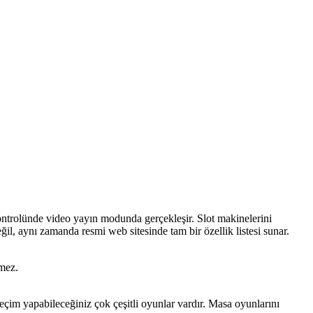
ontrolünde video yayın modunda gerçekleşir. Slot makinelerini
l, aynı zamanda resmi web sitesinde tam bir özellik listesi sunar.
emez.
seçim yapabileceğiniz çok çeşitli oyunlar vardır. Masa oyunlarını