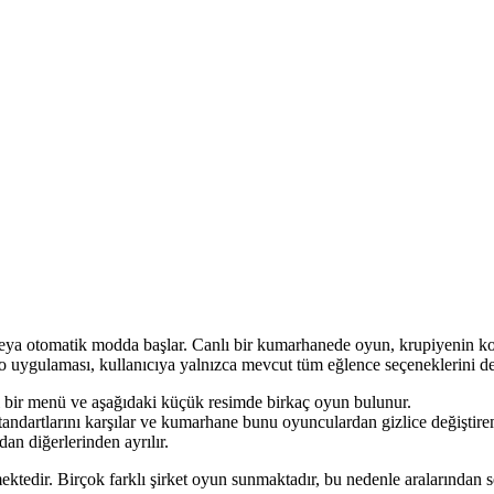
 veya otomatik modda başlar. Canlı bir kumarhanede oyun, krupiyenin k
uygulaması, kullanıcıya yalnızca mevcut tüm eğlence seçeneklerini deği
dığı bir menü ve aşağıdaki küçük resimde birkaç oyun bulunur.
standartlarını karşılar ve kumarhane bunu oyunculardan gizlice değiştir
an diğerlerinden ayrılır.
mektedir. Birçok farklı şirket oyun sunmaktadır, bu nedenle aralarından 