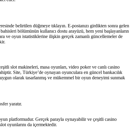
resinde belirtilen düğmeye tıklayın. E-postanızı girdikten sonra gelen
 bahisleri bölümünün kullanıcı dostu arayüzü, hem yeni başlayanların
ra ve oyun istatistiklerine ilişkin gerçek zamanlı güncellemeler de
ir.
şitli slot makineleri, masa oyunları, video poker ve canlı casino
sahiptir. Site, Türkiye’de oynayan oyunculara en güncel bankacılık
uya uygun olarak tasarlanmış ve mükemmel bir oyun deneyimi sunmak
fer yaratır.
oyun platformudur. Gerçek parayla oynayabilir ve çeşitli casino
ot oyunlarını da içermektedir.