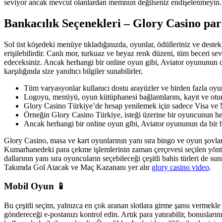
seviyor ancak mevcut olanlardan memnun değilseniz endişelenmeyin.
Bankacılık Seçenekleri – Glory Casino pa
Sol üst köşedeki menüye tıkladığınızda, oyunlar, ödülleriniz ve deste
erişilebilirdir. Canlı mor, turkuaz ve beyaz renk düzeni, tüm beceri s
edeceksiniz. Ancak herhangi bir online oyun gibi, Aviator oyununun da 
karşılığında size yanıltıcı bilgiler sunabilirler.
Tüm varyasyonlar kullanıcı dostu arayüzler ve birden fazla oyunc
Logoyu, menüyü, oyun kütüphanesi bağlantılarını, kayıt ve otur
Glory Casino Türkiye’de hesap yenilemek için sadece Visa ve Ma
Örneğin Glory Casino Türkiye, isteği üzerine bir oyuncunun hes
Ancak herhangi bir online oyun gibi, Aviator oyununun da bir hi
Glory Casino, masa ve kart oyunlarının yanı sıra bingo ve oyun şovları 
Kumarhanedeki para çekme işlemlerinin zaman çerçevesi seçilen yönteme 
dallarının yanı sıra oyuncuların seçebileceği çeşitli bahis türleri d
Takımda Gol Atacak ve Maç Kazananı yer alır
glory casino video
.
Mobil Oyun 📱
Bu çeşitli seçim, yalnızca en çok aranan slotlara girme şansı vermekl
göndereceği e-postanızı kontrol edin. Artık para yatırabilir, bonusları