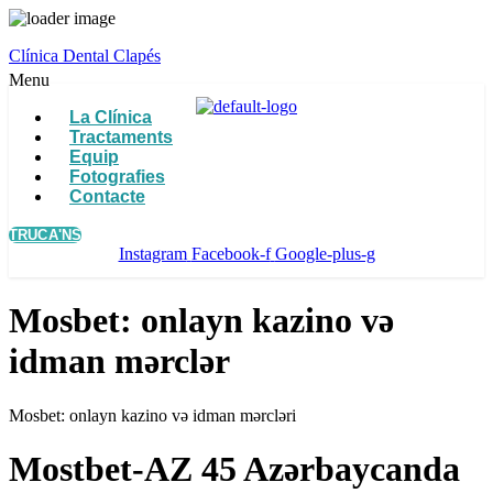
Clínica Dental Clapés
Menu
La Clínica
Tractaments
Equip
Fotografies
Contacte
TRUCA'NS
Instagram
Facebook-f
Google-plus-g
Mosbet: onlayn kazino və
idman mərclər
Mosbet: onlayn kazino və idman mərcləri
Mostbet-AZ 45 Azərbaycanda