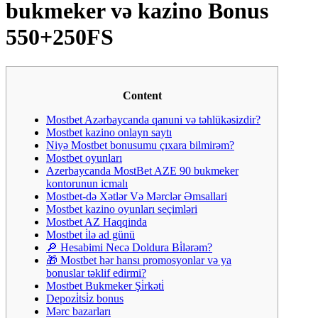
bukmeker və kazino Bonus
550+250FS
Content
Mostbet Azərbaycanda qanuni və təhlükəsizdir?
Mostbet kazino onlayn saytı
Niyə Mostbet bonusumu çıxara bilmirəm?
Mostbet oyunları
Azerbaycanda MostBet AZE 90 bukmeker
kontorunun icmalı
Mostbet-də Xətlər Və Mərclər Əmsallari
Mostbet kazino oyunları seçimləri
Mostbet AZ Haqqinda
Mostbet i̇lə ad günü
🔎 Hesabimi Necə Doldura Bi̇lərəm?
🎁 Mostbet hər hansı promosyonlar və ya
bonuslar təklif edirmi?
Mostbet Bukmeker Şi̇rkəti̇
Depozi̇tsi̇z bonus
Mərc bazarları