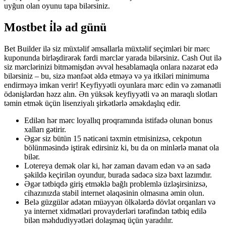
uyğun olan oyunu tapa bilərsiniz.
Mostbet i̇lə ad günü
Bet Builder ilə siz müxtəlif əmsallarla müxtəlif seçimləri bir mərc
kuponunda birləşdirərək fərdi mərclər yarada bilərsiniz. Cash Out ilə
siz mərclərinizi bitməmişdən əvvəl hesablamaqla onlara nəzarət edə
bilərsiniz – bu, sizə mənfəət əldə etməyə və ya itkiləri minimuma
endirməyə imkan verir! Keyfiyyətli oyunlara mərc edin və zəmanətli
ödənişlərdən həzz alın. Ən yüksək keyfiyyətli və ən maraqlı slotları
təmin etmək üçün lisenziyalı şirkətlərlə əməkdaşlıq edir.
Edilən hər mərc loyallıq proqramında istifadə olunan bonus
xalları gətirir.
Əgər siz bütün 15 nəticəni təxmin etmisinizsə, cekpotun
bölünməsində iştirak edirsiniz ki, bu da on minlərlə manat ola
bilər.
Lotereya demək olar ki, hər zaman davam edən və ən sadə
şəkildə keçirilən oyundur, burada sadəcə sizə bəxt lazımdır.
Əgər tətbiqdə giriş etməklə bağlı problemlə üzləşirsinizsə,
cihazınızda stabil internet əlaqəsinin olmasına əmin olun.
Belə güzgülər adətən müəyyən ölkələrdə dövlət orqanları və
ya internet xidmətləri provayderləri tərəfindən tətbiq edilə
bilən məhdudiyyətləri dolaşmaq üçün yaradılır.