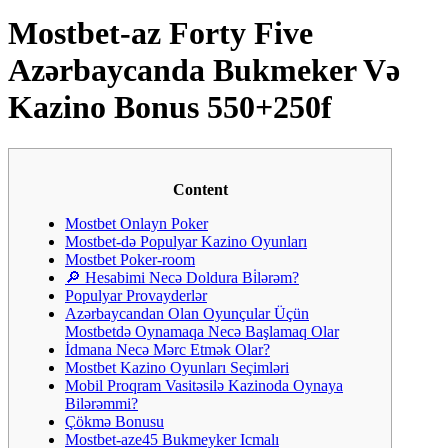
Mostbet-az Forty Five
Azərbaycanda Bukmeker Və
Kazino Bonus 550+250f
Content
Mostbet Onlayn Poker
Mostbet-də Populyar Kazino Oyunları
Mostbet Poker-room
🔎 Hesabimi Necə Doldura Bi̇lərəm?
Populyar Provayderlər
Azərbaycandan Olan Oyunçular Üçün
Mostbetdə Oynamaqa Necə Başlamaq Olar
İdmana Necə Mərc Etmək Olar?
Mostbet Kazino Oyunları Seçimləri
Mobil Proqram Vasitəsilə Kazinoda Oynaya
Bilərəmmi?
Çökmə Bonusu
Mostbet-aze45 Bukmeyker Icmalı