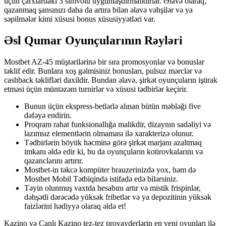
üçün çarxlardakı 3 simvolu uyğunlaşdırmalıdırlar. Əlavə olaraq,
qazanmaq şansınızı daha da artıra bilən əlavə vəhşilər və ya
səpilmələr kimi xüsusi bonus xüsusiyyətləri var.
Əsl Qumar Oyunçularının Rəyləri
Mostbet AZ-45 müştərilərinə bir sıra promosyonlar və bonuslar
təklif edir. Bunlara xoş gəlmisiniz bonusları, pulsuz mərclər və
cashback təklifləri daxildir. Bundan əlavə, şirkət oyunçuların iştirak
etməsi üçün müntəzəm turnirlər və xüsusi tədbirlər keçirir.
Bunun üçün ekspress-betlərlə alınan bütün məbləği five
dəfəyə endirin.
Proqram rahat funksionallığa malikdir, dizaynın sadəliyi və
lazımsız elementlərin olmaması ilə xarakterizə olunur.
Tədbirlərin böyük həcminə görə şirkət marjanı azaltmaq
imkanı əldə edir ki, bu da oyunçuların kotirovkalarını və
qazanclarını artırır.
Mostbet-in təkcə kompüter brauzerinizdə yox, həm də
Mostbet Mobil Tətbiqində istifadə edə bilərsiniz.
Təyin olunmuş vaxtda hesabını artır və mistik frispinlər,
dəhşətli dərəcədə yüksək fribetlər və ya depozitinin yüksək
faizlərini hədiyyə olaraq əldə et!
Kazino və Canlı Kazino tez-tez provayderlərin en yeni oyunları ilə