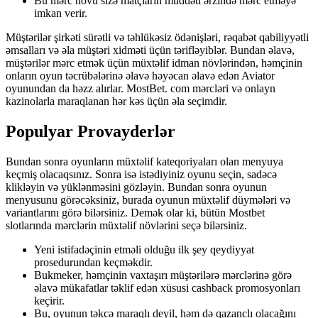
Bu mərc növü sizə matçların müddəti ərzində mərc etməyə
imkan verir.
Müştərilər şirkəti sürətli və təhlükəsiz ödənişləri, rəqabət qabiliyyətli
əmsalları və əla müştəri xidməti üçün tərifləyiblər. Bundan əlavə,
müştərilər mərc etmək üçün müxtəlif idman növlərindən, həmçinin
onların oyun təcrübələrinə əlavə həyəcan əlavə edən Aviator
oyunundan da həzz alırlar. MostBet. com mərcləri və onlayn
kazinolarla maraqlanan hər kəs üçün əla seçimdir.
Populyar Provayderlər
Bundan sonra oyunların müxtəlif kateqoriyaları olan menyuya
keçmiş olacaqsınız. Sonra isə istədiyiniz oyunu seçin, sadəcə
klikləyin və yüklənməsini gözləyin. Bundan sonra oyunun
menyusunu görəcəksiniz, burada oyunun müxtəlif düymələri və
variantlarını görə bilərsiniz. Demək olar ki, bütün Mostbet
slotlarında mərclərin müxtəlif növlərini seçə bilərsiniz.
Yeni istifadəçinin etməli olduğu ilk şey qeydiyyat
prosedurundan keçməkdir.
Bukmeker, həmçinin vaxtaşırı müştərilərə mərclərinə görə
əlavə mükafatlar təklif edən xüsusi cashback promosyonları
keçirir.
Bu, oyunun təkcə maraqlı deyil, həm də qazanclı olacağını