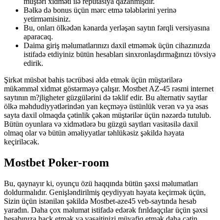
müştəri xidməti ilə reputasiya qazanmışdır.
Bəlkə də bonus üçün mərc etmə tələblərini yerinə
yetirməmisiniz.
Bu, onları ölkədən kənarda yerləşən saytın fərqli versiyasına
aparacaq.
Daima giriş məlumatlarınızı daxil etməmək üçün cihazınızda
istifadə etdiyiniz bütün hesabları sinxronlaşdırmağınızı tövsiyə
edirik.
Şirkət müsbət bahis təcrübəsi əldə etmək üçün müştərilərə
mükəmməl xidmət göstərməyə çalışır. Mostbet AZ-45 rəsmi internet
saytının m?jligheter güzgülərini də təklif edir. Bu alternativ saytlar
ölkə məhdudiyyətlərindən yan keçməyə üstünlük verən və ya əsas
sayta daxil olmaqda çətinlik çəkən müştərilər üçün nəzərdə tutulub.
Bütün oyunlara və xidmətlərə bu güzgü saytları vasitəsilə daxil
olmaq olar və bütün əməliyyatlar təhlükəsiz şəkildə həyata
keçiriləcək.
Mostbet Poker-room
Bu, qaynayır ki, oyunçu özü haqqında bütün şəxsi məlumatları
doldurmalıdır. Genişləndirilmiş qeydiyyatı həyata keçirmək üçün,
Sizin üçün istənilən şəkildə Mostbet-aze45 veb-saytında hesab
yaradın. Daha çox məlumat istifadə edərək fırıldaqçılar üçün şəxsi
hesabınıza hack etmək və vəsaitinizi müvafiq etmək daha çətin