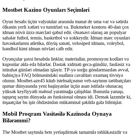
Mostbet Kazino Oyunları Seçimləri
Oyun hesabı üçün valyutalar arasında manat de uma var və sətirdə
ölkənin yerli xətləri və turnirləri va. Bukmeker kontoru 40-dan çox
idman növü üzrə mərcləri qəbul edir. Ənənəvi olaraq ən populyar
sahələr futbol, ​​tennis, basketbol və xokkeydir. İdman mərc oyunları
həvəskarlarını atletika, döyüş sənəti, velosiped idmanı, voleybol,
həndbol kimi idman növləri cəlb edir.
Oyunçular şəxsi hesabda linklər, materiallar, promosyon kodları və
kuponlar əldə edə bilərlər. Dəstək xidməti gecə-gündüz, fasiləsiz və
istirahət günləri olmadan işləyir. TP-yə sorğu göndərməzdən əvvəl,
bahisçiyə FAQ bölməsindəki suallara cavabları oxumaq tövsiyə
olunur. Mostbet-aze45 kitab istehsalçısının veb-saytının tərtibatçıları
qumar dünyasında yeni başlayanlar üçün asan istifadə olunacaq
yüksək keyfiyyətli məhsul yaratmağa çalışıblar. Bununla yanaşı,
tapşırıq saytın dünyada ən funksional olması idi. Demək lazımdır ki,
inşaatçılar bu işin öhdəsindən mükəmməl şəkildə gələ bilmişlər.
Mobil Proqram Vasitəsilə Kazinoda Oynaya
Bilərəmmi?
The Mostbet saytında bets yerləşdirmək tamamilə təhlükəsizdir və