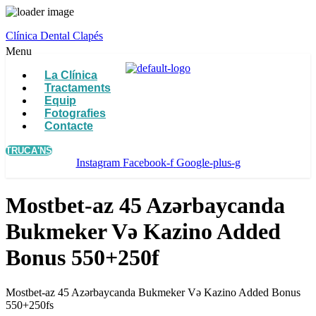
Clínica Dental Clapés
Menu
La Clínica
Tractaments
Equip
Fotografies
Contacte
TRUCA'NS
Instagram
Facebook-f
Google-plus-g
Mostbet-az 45 Azərbaycanda
Bukmeker Və Kazino Added
Bonus 550+250f
Mostbet-az 45 Azərbaycanda Bukmeker Və Kazino Added Bonus
550+250fs