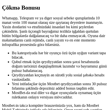
Çökmə Bonusu
Whatsapp, Teleqram ve ya diger sosyal sebeke quruplarinda 10
manat verin 100 manat olaraq size qaytaraq deyenlere inanmayin.
Yaxin dostlarini və etrafinizdaki insanlari bu kimi şeylerdən
çəkindirin. Şanlı üçrəngli bayrağımız tezliklə işğaldan qurtulan
bütün bölgələrdə dalğalanacaq və bir daha enməyəcək. Oyuna dair
məlumatlarını canlı rejimdə, canlı yayım və en este momento
infoqrafika prosesində görə bilərsiniz.
Bu kateqoriyada hər bir oyunçu özü üçün uyğun variant tapa
biləcək.
Qəbul etmək üçün qeydiyyatdan sonra şəxsi hesabınızda
doğum tarixinizi dəqiqləşdirmək lazımdır və bayramınız günü
pulsuz bahalanacaq.
Qeydiyyatdan keçməyin ən sürətli yolu sosial şəbəkə hesabı
vasitəsilədir.
Yeni istifadəçilər üçün Mostbet qeydiyyatdan sonra 30 pulsuz
fırlanma şəklində depozitsiz added bonus təqdim edir.
MostBet-də real diler və digər oyunçularla oynamaq üçün
ruletkanın onlayn versiyası mövcuddur.
Mostbet-in təkcə kompüter brauzerinizdə yox, həm də Mostbet
Mobil Tətbiqində istifadə edə bilərsiniz. Onun rəsmi veb-saytdan