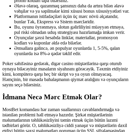
promo kodları tapa bilərsiniz.
Əlavə olaraq, qazanmaq şansınızı daha da artıra bilən əlavə
vəhşilər və ya səpilmələr kimi xüsusi bonus xüsusiyyətləri var.
Platformanın istifadəçiləri üçün üç mərc növü əlçatandır,
bunlar Tək, Ekspress və Sistem mərcləridir.
Bu, oyunu öyrənməyə, slotun gəlirliliyini müəyyən etməyə,
pul riski olmadan uduş strategiyası hazırlamağa imkan verir.
Oyunçular şəxsi hesabda linklər, materiallar, promosyon
kodları və kuponlar əldə edə bilərlər.
Əmsallara gəlincə, ən populyar oyunlarda 1, 5-5%, qalan
oyunlarda isə 8%-ə qədər təklif edir.
Poker səhifəsinə gedərək, digər casino müştərilərinə qarşı oturub
oynaya biləcəyiniz masaların siyahısını görəcəyik. Təxmin etdiyiniz
kimi, kompüterə qarşı heç bir skript və ya oyun olmayacaq.
Həmçinin, bir masada bahalaşmanın qiymət aralığını və oyunçuların
sayını seçə bilərsiniz.
İdmana Necə Mərc Etmək Olar?
MostBet komandası hər zaman suallarınızı cavablandırmağa və
istənilən problemi həll etməyə hazırdır. Şirkət müştərilərinin
məlumatlarının təhlükəsizliyini təmin etmək üçün bütün lazımi
tədbirləri görür. O, təhlükəsizliyə ciddi yanaşır və müştərilərin daxil
etdiyi bütün şəxsi məlumatları qorumaq üçün SSL şifrələməsindən