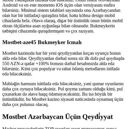
Android və en este momento iOS üçün olan versiyasını endirə
bilərsiniz. Minimal sistem tələbləri sayəsində onu Azərbaycandan
olan hər bir istifadəçi quraşdıra bilər, hətta köhnə design mobil
cihazlarda belə. Əlavə olaraq, digər bir üstünlük onun bütün mobil
ekran ölçülərinə asan uyğunlaşa bilən olmasıdır. Bukmeykerin
tətbiqini cihazımda quraşdırmışam və çox razıyam.
Mostbet-aze45 Bukmeyker Icmalı
Mostbet kazinoda hər bir yeni qeydiyyatdan keçən oyunçu bonus
əldə edə bilər. Qeydiyyatdan dərhal sonra siz ilk dəfə pul qoyduqda
550 AZN-ə qədər +100% bonusu dərhal hesabınızda əldə edə
bilərsiniz. Kimi çox populyar və rahat ödəniş metodlarını istifadə
edə biləcəksiniz.
Məbləğin hamısını isitifadə edə biləcəksiniz, yəni qumar oyunlarını
daha çox oynaya biləcəksiniz. Pul qoyma zamanı olduğu kimi, pul
çıxararkən də əlavə haqq ödəməyəcəksiniz. Bu isə böyük bir
üstünlükdür, bu Mostbet kazino siyasəti nəticəsində oynamaq üçün
daha çox pulunuz olacaq.
Mostbet Azərbaycan Üçün Qeydi̇yyat
Məşhur provayderlərin TOP oyunları oyun menyusunun ayrıca