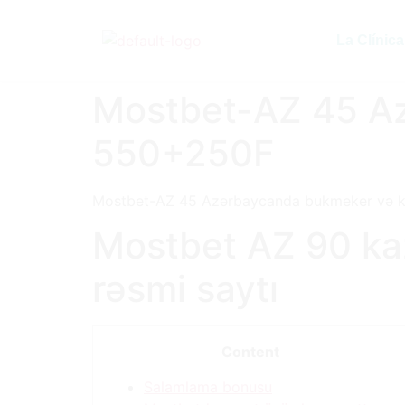
La Clínica
Mostbet-AZ 45 A
550+250F
Mostbet-AZ 45 Azərbaycanda bukmeker və 
Mostbet AZ 90 ka
rəsmi saytı
Content
Salamlama bonusu