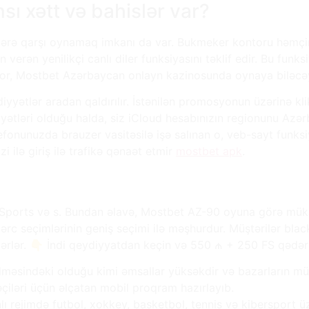
ı xətt və bahislər var?
lərə qarşı oynamaq imkanı da var. Bukmeker kontoru həmçinin
erən yenilikçi canlı diler funksiyasını təklif edir. Bu funks
or, Mostbet Azərbaycan onlayn kazinosunda oynaya biləcəy
yətlər aradan qaldırılır. İstənilən promosyonun üzərinə kl
iyyətləri olduğu halda, siz iCloud hesabınızın regionunu A
fonunuzda brauzer vasitəsilə işə salınan o, veb-sayt funksiya
 ilə giriş ilə trafikə qənaət etmir
mostbet apk
.
, eSports və s. Bundan əlavə, Mostbet AZ-90 oyuna görə müka
mərc seçimlərinin geniş seçimi ilə məşhurdur. Müştərilər blac
lərlər. 👇 İndi qeydiyyatdan keçin və 550 ₼ + 250 FS qədə
əsindəki olduğu kimi əmsallar yüksəkdir və bazarların müxtə
əçiləri üçün əlçatan mobil proqram hazırlayıb.
 rejimdə futbol, xokkey, basketbol, tennis və kibersport üzr