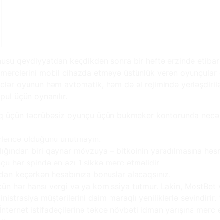
su qeydiyyatdan keçdikdən sonra bir həftə ərzində etibarl
 mərclərini mobil cihazda etməyə üstünlük verən oyunçular 
ərclər oyunun həm avtomatik, həm də əl rejimində yerləşdiri
ul üçün oynanılır.
tırmaq üçün təcrübəsiz oyunçu üçün bukmeker kontorunda nec
əyləncə olduğunu unutmayın.
ılığından biri qaynar mövzuya – bitkoinin yaradılmasına həsr
nçu hər spində ən azı 1 sikkə mərc etməlidir.
dan keçərkən hesabınıza bonuslar alacaqsınız.
ün hər hansı vergi və ya komissiya tutmur. Lakin, MostBet v
istrasiya müştərilərini daim maraqlı yeniliklərlə sevindirir
, İnternet istifadəçilərinə təkcə növbəti idman yarışına mə