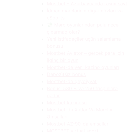
Mostbet – Azərbaycanda rəsmi sayt
İdman mərclərinin digər növləri və
eSports
💸 Mərc oyunlarından pulu necə
çıxarmaq olar?
Yeni istifadəçilər üçün salamlama
bonusu
Mostbet Aviator – gerçek para için
ilginç bir oyun
Mostbet-də yeni kazino oyunları
Depozi̇tsi̇z bonus
Mostbet-də qeydiyyat
Bonus: 530 ₼ və 250 frispinlərə
qədər
Mostbet kazinosu
Mostbet-də Xətlər Və Mərclər
Əmsallari
Mostbet AZ-90-da əmsallar
MOSTBET vİrtual sport