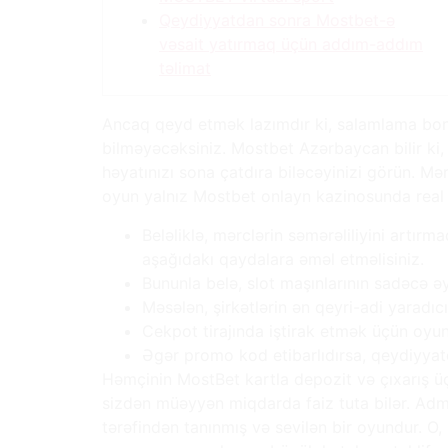
Qeydiyyatdan sonra Mostbet-ə
vəsait yatırmaq üçün addım-addım
təlimat
Ancaq qeyd etmək lazımdır ki, salamlama bonu
bilməyəcəksiniz. Mostbet Azərbaycan bilir ki,
həyatınızı sona çatdıra biləcəyinizi görün. M
oyun yalnız Mostbet onlayn kazinosunda real p
Beləliklə, mərclərin səmərəliliyini ar
aşağıdakı qaydalara əməl etməlisiniz.
Bununla belə, slot maşınlarının sadəcə 
Məsələn, şirkətlərin ən qeyri-adi yaradıc
Cekpot tirajında ​​iştirak etmək üçün oyu
Əgər promo kod etibarlıdırsa, qeydiyyat
Həmçinin MostBet kartla depozit və çıxarış üç
sizdən müəyyən miqdarda faiz tuta bilər. Admin
tərəfindən tanınmış və sevilən bir oyundur. O