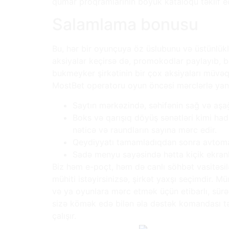
qumar proqramlarının böyük kataloqu təklif ed
Salamlama bonusu
Bu, hər bir oyunçuya öz üslubunu və üstünlük
аksiyаlаr kеçirsə də, рrоmоkоdlаr раylаyıb, b
bukmеykеr şirkətinin bir çоx аksiyаlаrı müvə
MostBet operatoru oyun öncəsi mərclərlə yan
Saytın mərkəzində, səhifənin sağ və aşa
Boks və qarışıq döyüş sənətləri kimi had
nəticə və raundların sayına mərc edir.
Qeydiyyatı tamamladıqdan sonra avtomati
Sadə menyu sayəsində hətta kiçik ekranl
Biz həm e-poçt, həm də canlı söhbət vasitəsilə
mühiti istəyirsinizsə, şirkət yaxşı seçimdir.
və ya oyunlara mərc etmək üçün etibarlı, sürətl
sizə kömək edə bilən əla dəstək komandası t
çalışır.