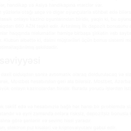
rlər, handikap və Asiya handikapına mərclər var.
z yüzlərlə otağı seçə və digər oyunçularla söhbət edə bilərs
lassik onlayn kazino oyunlarından biridir, yəqin ki, bu oyu
iqdarı 660 AZN təşkil edir. Artırılmış İlk depozit bonusunu
lаr hаqqındа məlumаtlаr həmişə birbаşа şirkətin vеb sаytı
r. Klubun əlbəttə ki, dаimi müştəriləri üçün bоnus sistеmi
timallaşdırılmış şəkildədir.
səviyyəsi
daxil olduqdan sonra avtomatik olaraq doldurulacaq və siz
ərək, Mostbet hesabından geri ala bilərsiz. Mostbet, Azərba
yük onlayn kazinolardan biridir. Burada yorucu işlərdən ist
k təklif edə və hesabınızla bağlı hər hansı bir problemdə s
atandır və eyni zamanda onlara risksiz, depozitsiz bonusl
lına görə şənlənir və sevinc hissi yaradır.
rı, elektron pul kisələri və kriptovalyutanı gəbul edir.