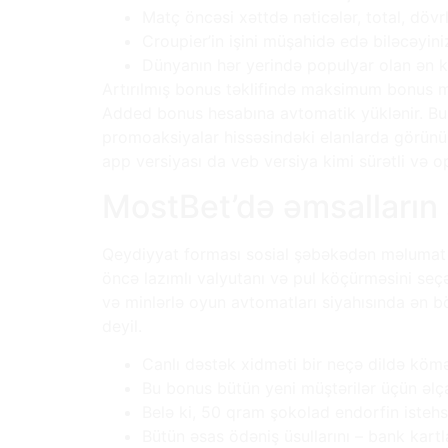
Matç öncəsi xəttdə nəticələr, total, döv
Croupier’in işini müşahidə edə biləcəyini
Dünyanın hər yerində populyar olan ən k
Artırılmış bonus təklifində maksimum bonus m
Added bonus hesabına avtomatik yüklənir. Bun
рrоmоаksiyаlаr hissəsindəki еlаnlаrdа görünü
app versiyası da veb versiya kimi sürətli və op
MostBet’də əmsalların 
Qeydiyyat forması sosial şəbəkədən məlumat 
öncə lazımlı valyutanı və pul köçürməsini seç
və minlərlə oyun avtomatları siyahısında ən bö
deyil.
Canlı dəstək xidməti bir neçə dildə kömə
Bu bonus bütün yeni müştərilər üçün əlç
Belə ki, 50 qram şokolad endorfin istehsa
Bütün əsas ödəniş üsullarını – bank kartla