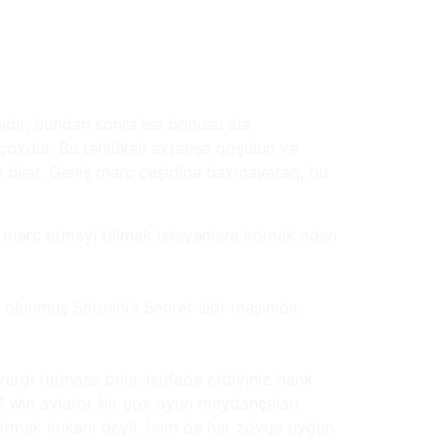
ıdır, bundan sonra isə bonusu ala
çoxdur. Bu təhlükəli axtarışa qoşulun və
lə bilər. Geniş mərc çeşidinə baxmayaraq, bu
ə mərc etməyi bilmək istəyənlərə kömək edən
 olunmuş Satoshi’s Secret slot maşınıdır.
ergi tutmasa belə, istifadə etdiyiniz bank
. 1 win aviator bir çox oyun meydançaları
rc etmək imkanı deyil, həm də hər zövqə uyğun