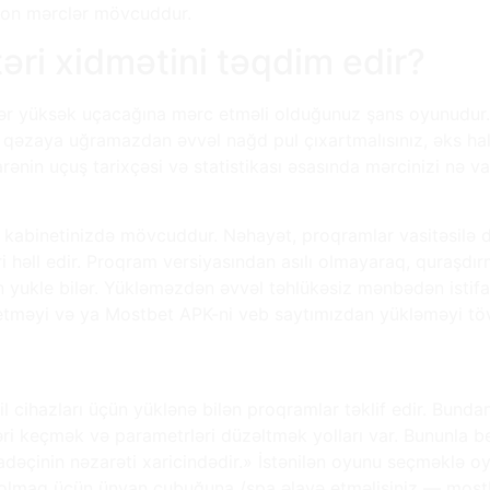
pon mərclər mövcuddur.
ri xidmətini təqdim edir?
 yüksək uçacağına mərc etməli olduğunuz şans oyunudur. 
 qəzaya uğramazdan əvvəl nağd pul çıxartmalısınız, əks hald
rənin uçuş tarixçəsi və statistikası əsasında mərcinizi nə v
 kabinetinizdə mövcuddur. Nəhayət, proqramlar vasitəsilə
ri həll edir. Proqram versiyasından asılı olmayaraq, quraşdı
n yukle bilər. Yükləməzdən əvvəl təhlükəsiz mənbədən istifad
 etməyi və ya Mostbet APK-ni veb saytımızdan yükləməyi töv
cihazları üçün yüklənə bilən proqramlar təklif edir. Bundan
ri keçmək və parametrləri düzəltmək yolları var. Bununla be
ifadəçinin nəzarəti xaricindədir.» İstənilən oyunu seçməklə 
xil olmaq üçün ünvan çubuğuna /spa əlavə etməlisiniz — mos