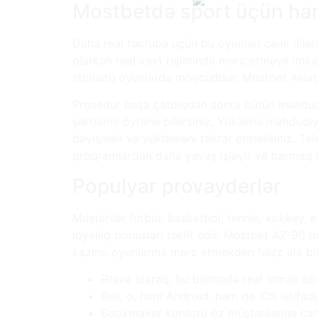
Mostbetdə sport üçün hans
Daha real təcrübə üçün bu oyunları canlı diler
olarkən real vaxt rejimində mərc etməyə imkan v
stolüstü oyunlarda mövcuddur. Mostbet Aviat
Prosedur başa çatdıqdan sonra bütün məhdudiy
şərtlərini öyrənə bilərsiniz. Yükləmə məhdud
dəyişməli və yükləməni təkrar etməlisiniz. Tele
proqramlardan daha yavaş işləyir və barmaq izi
Populyar provayderlər
Müştərilər futbol, basketbol, tennis, xokkey
loyallıq bonusları təklif edir. Mostbet AZ-90 
kazino oyunlarına mərc etməkdən həzz ala bi
Əlavə olaraq, bu bölmədə real idman bölm
Bəli, o, həm Android, həm də iOS istifad
Bookmaker kontoru öz müştərilərinə canlı