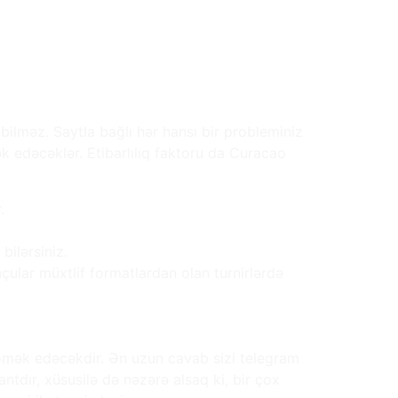
bilməz. Saytla bağlı hər hansı bir probleminiz
ək edəcəklər. Etibarlılıq faktoru da Curacao
.
bilərsiniz.
ular müxtlif formatlardan olan turnirlərdə
kömək edəcəkdir. Ən uzun cavab sizi telegram
ntdır, xüsusilə də nəzərə alsaq ki, bir çox