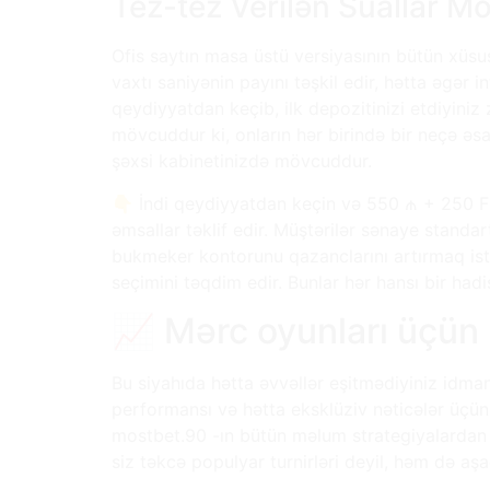
Tez-tez Veri̇lən Suallar M
Ofis saytın masa üstü versiyasının bütün xüsu
vaxtı saniyənin payını təşkil edir, hətta əgər 
qeydiyyatdan keçib, ilk depozitinizi etdiyin
mövcuddur ki, onların hər birində bir neçə ə
şəxsi kabinetinizdə mövcuddur.
👇 İndi qeydiyyatdan keçin və 550 ₼ + 250 F
əmsallar təklif edir. Müştərilər sənaye standar
bukmeker kontorunu qazanclarını artırmaq istə
seçimini təqdim edir. Bunlar hər hansı bir ha
📈 Mərc oyunları üçün
Bu siyahıda hətta əvvəllər eşitmədiyiniz idman 
performansı və hətta eksklüziv nəticələr üçün 
mostbet.90 -ın bütün məlum strategiyalardan
siz təkcə populyar turnirləri deyil, həm də aşa