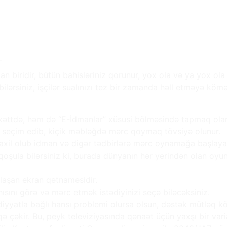
n biridir, bütün bahisləriniz qorunur, yox ola və ya yox ola 
ilərsiniz, işçilər sualınızı tez bir zamanda həll etməyə köm
əttdə, həm də “E-İdmanlar” xüsusi bölməsində tapmaq olar
n seçim edib, kiçik məbləğdə mərc qoymaq tövsiyə olunur.
daxil olub idman və digər tədbirlərə mərc oynamağa başlaya 
şula bilərsiniz ki, burada dünyanın hər yerindən olan oyunç
nlaşan ekran qətnaməsidir.
ısını görə və mərc etmək istədiyinizi seçə biləcəksiniz.
iyyatla bağlı hansı problemi olursa olsun, dəstək mütləq 
ə çəkir. Bu, peyk televiziyasında qənaət üçün yaxşı bir varia