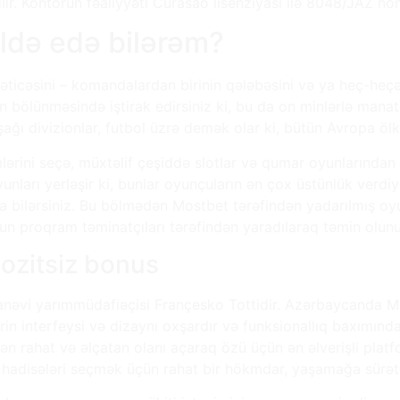
ir. Kontorun fəaliyyəti Curasao lisenziyası ilə 8048/JAZ nömr
ldə edə bilərəm?
əticəsini – komandalardan birinin qələbəsini və ya heç-heç
 bölünməsində iştirak edirsiniz ki, bu da on minlərlə manat o
ğı divizionlar, futbol üzrə demək olar ki, bütün Avropa ölkə
mlərini seçə, müxtəlif çeşiddə slotlar və qumar oyunlarından
nları yerləşir ki, bunlar oyunçuların ən çox üstünlük verdi
ilərsiniz. Bu bölmədən Mostbet tərəfindən yadarılmış oyunl
un proqram təminatçıları tərəfindən yaradılaraq təmin olun
ozitsiz bonus
əfsanəvi yarımmüdafiəçisi Françesko Tottidir. Azərbaycand
in interfeysi və dizaynı oxşardır və funksionallıq baxımında
 ən rahat və əlçatan olanı açaraq özü üçün ən əlverişli pla
 hadisələri seçmək üçün rahat bir hökmdar, yaşamağa sürət