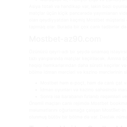
Asiya totali və handikap var, lakin bəzi oyunla
matçlar üçün kiçik pəncərədə yayımlanan vi
olan qeydiyyatdan keçmiş Mostbet müştərisi 
tapmaq olar. Burada bir çox canlı tədbirlər də
Mostbet-az90.com
Özünüzü qeyri-adi bir şeydə sınamaq istəyirs
tazı yarışlarında matçlar keçiriləcək. Amma b
həqiqi həmkarlarından daha sürətli keçirlər və 
bölmə idman mərcləri və kazino mərclərinin s
Mostbet həm e-poçt, həm də canlı çat vas
İdman oyunları və kazino sahəsində mara
Sonra isə barabanın fırlanıb rəqəmləri v
Önəmli maçları canlı rejimdə Mostbet bookmaker
məlumatlarını oğurlamağa çalışan MostBet-in 
olunmuş bütöv bir bölmə də var. Dəstək nümayən