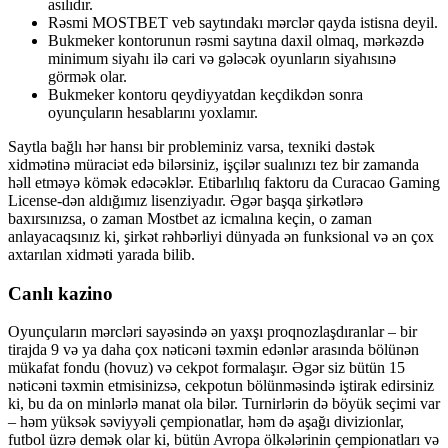
asılıdır.
Rəsmi MOSTBET veb saytındakı mərclər qayda istisna deyil.
Bukmeker kontorunun rəsmi saytına daxil olmaq, mərkəzdə
minimum siyahı ilə cari və gələcək oyunların siyahısınə
görmək olar.
Bukmeker kontoru qeydiyyatdan keçdikdən sonra
oyunçuların hesablarını yoxlamır.
Saytla bağlı hər hansı bir probleminiz varsa, texniki dəstək
xidmətinə müraciət edə bilərsiniz, işçilər sualınızı tez bir zamanda
həll etməyə kömək edəcəklər. Etibarlılıq faktoru da Curacao Gaming
License-dən aldığımız lisenziyadır. Əgər başqa şirkətlərə
baxırsınızsa, o zaman Mostbet az icmalına keçin, o zaman
anlayacaqsınız ki, şirkət rəhbərliyi dünyada ən funksional və ən çox
axtarılan xidməti yarada bilib.
Canlı kazino
Oyunçuların mərcləri sayəsində ən yaxşı proqnozlaşdıranlar – bir
tirajda 9 və ya daha çox nəticəni təxmin edənlər arasında bölünən
mükafat fondu (hovuz) və cekpot formalaşır. Əgər siz bütün 15
nəticəni təxmin etmisinizsə, cekpotun bölünməsində iştirak edirsiniz
ki, bu da on minlərlə manat ola bilər. Turnirlərin də böyük seçimi var
– həm yüksək səviyyəli çempionatlar, həm də aşağı divizionlar,
futbol üzrə demək olar ki, bütün Avropa ölkələrinin çempionatları və