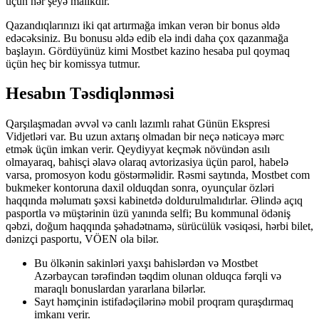
üçün hər şeyə malikdir.
Qazandıqlarınızı iki qat artırmağa imkan verən bir bonus əldə
edəcəksiniz. Bu bonusu əldə edib elə indi daha çox qazanmağa
başlayın. Gördüyünüz kimi Mostbet kazino hesaba pul qoymaq
üçün heç bir komissya tutmur.
Hesabın Təsdiqlənməsi
Qarşılaşmadan əvvəl və canlı lazımlı rahat Günün Ekspresi
Vidjetləri var. Bu uzun axtarış olmadan bir neçə nəticəyə mərc
etmək üçün imkan verir. Qeydiyyat keçmək növündən asılı
olmayaraq, bahisçi əlavə olaraq avtorizasiya üçün parol, habelə
varsa, promosyon kodu göstərməlidir. Rəsmi saytında, Mostbet com
bukmeker kontoruna daxil olduqdan sonra, oyunçular özləri
haqqında məlumatı şəxsi kabinetdə doldurulmalıdırlar. Əlində açıq
pasportla və müştərinin üzü yanında selfi; Bu kommunal ödəniş
qəbzi, doğum haqqında şəhadətnamə, sürücülük vəsiqəsi, hərbi bilet,
dənizçi pasportu, VÖEN ola bilər.
Bu ölkənin sakinləri yaxşı bahislərdən və Mostbet
Azərbaycan tərəfindən təqdim olunan olduqca fərqli və
maraqlı bonuslardan yararlana bilərlər.
Sayt həmçinin istifadəçilərinə mobil proqram quraşdırmaq
imkanı verir.