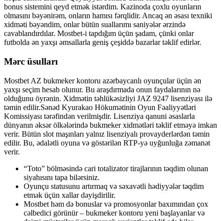
bonus sistemini qeyd etmək istərdim. Kazinoda çoxlu oyunların
olmasını bəyənirəm, onların hamısı fərqlidir. Ancaq ən əsası texniki
xidməti bəyəndim, onlar bütün suallarımı saniyələr ərzində
cavablandırdılar. Mostbet-i tapdığım üçün şadam, çünki onlar
futbolda ən yaxşı əmsallarla geniş çeşiddə bazarlar təklif edirlər.
Mərc üsulları
Mostbet AZ bukmeker kontoru azərbaycanlı oyunçular üçün ən
yaxşı seçim hesab olunur. Bu araşdırmada onun faydalarının nə
olduğunu öyrənin. Xidmətin təhlükəsizliyi JAZ 9247 lisenziyası ilə
təmin edilir.Sənəd Kyurakao Hökumətinin Oyun Fəaliyyətləri
Komissiyası tərəfindən verilmişdir. Lisenziya qanuni əsaslarla
dünyanın əksər ölkələrində bukmeker xidmətləri təklif etməyə imkan
verir. Bütün slot maşınları yalnız lisenziyalı provayderlərdən təmin
edilir. Bu, ədalətli oyuna və göstərilən RTP-yə uyğunluğa zəmanət
verir.
“Toto” bölməsində cari totalizator tirajlarının təqdim olunan
siyahısını tapa bilərsiniz.
Oyunçu statusunu artırmaq və səxavətli hədiyyələr təqdim
etmək üçün xallar dəyişdirilir.
Mostbet həm də bonuslar və promosyonlar baxımından çox
cəlbedici görünür – bukmeker kontoru yeni başlayanlar və