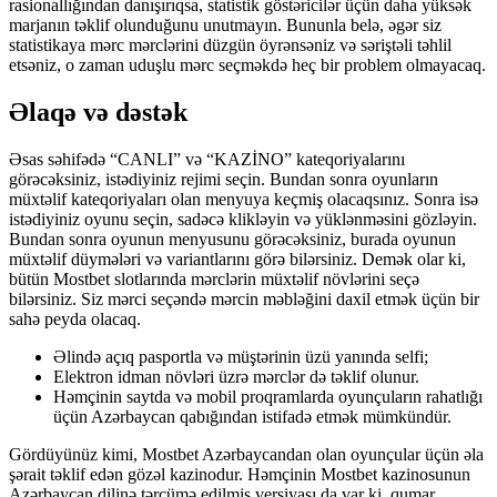
rasionallığından danışırıqsa, statistik göstəricilər üçün daha yüksək
marjanın təklif olunduğunu unutmayın. Bununla belə, əgər siz
statistikaya mərc mərclərini düzgün öyrənsəniz və səriştəli təhlil
etsəniz, o zaman uduşlu mərc seçməkdə heç bir problem olmayacaq.
Əlaqə və dəstək
Əsas səhifədə “CANLI” və “KAZİNO” kateqoriyalarını
görəcəksiniz, istədiyiniz rejimi seçin. Bundan sonra oyunların
müxtəlif kateqoriyaları olan menyuya keçmiş olacaqsınız. Sonra isə
istədiyiniz oyunu seçin, sadəcə klikləyin və yüklənməsini gözləyin.
Bundan sonra oyunun menyusunu görəcəksiniz, burada oyunun
müxtəlif düymələri və variantlarını görə bilərsiniz. Demək olar ki,
bütün Mostbet slotlarında mərclərin müxtəlif növlərini seçə
bilərsiniz. Siz mərci seçəndə mərcin məbləğini daxil etmək üçün bir
sahə peyda olacaq.
Əlində açıq pasportla və müştərinin üzü yanında selfi;
Elektron idman növləri üzrə mərclər də təklif olunur.
Həmçinin saytda və mobil proqramlarda oyunçuların rahatlığı
üçün Azərbaycan qabığından istifadə etmək mümkündür.
Gördüyünüz kimi, Mostbet Azərbaycandan olan oyunçular üçün əla
şərait təklif edən gözəl kazinodur. Həmçinin Mostbet kazinosunun
Azərbaycan dilinə tərcümə edilmiş versiyası da var ki, qumar