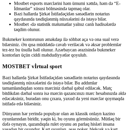
Mostbet esports mərclərini həm ümumi xəttdə, həm də “E-
İdmanlar” xüsusi bölməsində tapmaq olar.
Bəzi hallarda Şirkət İstifadəçidən sənədlərin notarius
qaydasında təsdiqlənmiş nüsxələrini də istəyə bilər.
Mostbet -də statistik məlumatlar yalnız canlı hadisələrdə
təqdim olunur.
Bukmeker kontorunun əməkdaşı ilə söhbət aça və ona sual verə
bilərsiniz. Ən qısa müddətdə cavab veriləcək və əksər problemlər
tez-tez bu üsulla həll olunur. Azərbaycan ərazisində bukmeker
kontorları üçün ciddi məhdudiyyətlər qoyulub.
MOSTBET vİrtual sport
Bəzi hallarda Şirkət İstifadəçidən sənədlərin notarius qaydasında
təsdiqlənmiş nüsxələrini də istəyə bilər. Bu addımlar
tamamlandıqdan sonra mərciniz dərhal qəbul ediləcək. Matç
bitdikdən dərhal sonra isə mərcin qazancınızı mərc hesabınızda əldə
edəcəksiniz, buradan onu çıxara, yaxud da yeni mərclər qoymaqda
istifadə edə bilərsiniz.
Dünyanın hər yerində populyar olan ən klassik onlayn kazino
oyunlarından biridir, yəqin ki, bu oyunu görmüsünüz. Mütləq bir
dəfə oynayın, qazandıqda rulet oyunu ən parlaq hisləri insana
yaşadan bir oyundur. Kart oyunları, əsas poker, blekcek və kart