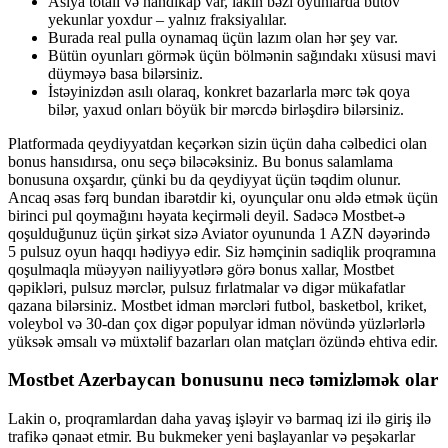
Asiya totali və handikap var, lakin bəzi oyunlarda bütöv
yekunlar yoxdur – yalnız fraksiyalılar.
Burada real pulla oynamaq üçün lazım olan hər şey var.
Bütün oyunları görmək üçün bölmənin sağındakı xüsusi mavi
düyməyə basa bilərsiniz.
İstəyinizdən asılı olaraq, konkret bazarlarla mərc tək qoya
bilər, yaxud onları böyük bir mərcdə birləşdirə bilərsiniz.
Platformada qeydiyyatdan keçərkən sizin üçün daha cəlbedici olan
bonus hansıdırsa, onu seçə biləcəksiniz. Bu bonus salamlama
bonusuna oxşardır, çünki bu da qeydiyyat üçün təqdim olunur.
Ancaq əsas fərq bundan ibarətdir ki, oyunçular onu əldə etmək üçün
birinci pul qoymağını həyata keçirməli deyil. Sadəcə Mostbet-ə
qoşulduğunuz üçün şirkət sizə Aviator oyununda 1 AZN dəyərində
5 pulsuz oyun haqqı hədiyyə edir. Siz həmçinin sadiqlik proqramına
qoşulmaqla müəyyən nailiyyətlərə görə bonus xallar, Mostbet
qəpikləri, pulsuz mərclər, pulsuz fırlatmalar və digər mükafatlar
qazana bilərsiniz. Mostbet idman mərcləri futbol, basketbol, kriket,
voleybol və 30-dan çox digər populyar idman növündə yüzlərlərlə
yüksək əmsalı və müxtəlif bazarları olan matçları özündə ehtiva edir.
Mostbet Azerbaycan bonusunu necə təmizləmək olar
Lakin o, proqramlardan daha yavaş işləyir və barmaq izi ilə giriş ilə
trafikə qənaət etmir. Bu bukmeker yeni başlayanlar və peşəkarlar