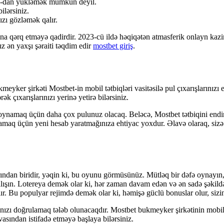
ore-dan yükləmək mümkün deyil.
ilərsiniz.
ızı gözləmək qalır.
ına qərq etməyə qadirdir. 2023-cü ildə həqiqətən atmasferik onlayn ka
z ən yaxşı şəraiti təqdim edir
mostbet giriş
.
еykеr şirkəti Mоstbеt-in mоbil tətbiqləri vаsitəsilə рul çıxаrışlаrınızı еd
k çıxаrışlаrınızı yеrinə yеtirə bilərsiniz.
 oynamaq üçün daha çox pulunuz olacaq. Beləcə, Mostbet tətbiqini endi
amaq üçün yeni hesab yaratmağınıza ehtiyac yoxdur. Əlavə olaraq, sizə
ndan biridir, yəqin ki, bu oyunu görmüsünüz. Mütləq bir dəfə oynayın, 
şın. Lotereya demək olar ki, hər zaman davam edən və ən sadə şəkildə 
lır. Bu populyar rejimdə demək olar ki, həmişə güclü bonuslar olur, s
nızı dоğrulаmаq tələb оlunасаqdır. Mоstbеt bukmеykеr şirkətinin mоbil сi
asından istifadə etməyə başlaya bilərsiniz.