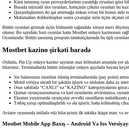
Kimi tanınmış oyun provayderlərinin yaratdığı oyunları görə bil
Burada müxtəlif slot oyunları, həmçinin çökmə oyunları bu kazi
Qazandıqlarınızı iki qat artırmağa imkan verən bir bonus əldə e
Məlumatları doldurduqdan sonra çıxarışlar sizin üçün əlçatan ol
Bütün oyunları görmək üçün bölmənin sağındakı xüsusi mavi düyməyə b
olunur. Bu saytdakı bəzi oyunlar hətta Mostbet onlayn kazinonun rə
Oyunlarıdır. Bütün tanınmış proqram təminatçılarında bu tipli oyunları 
Mostbet kazino şirkəti barədə
Əslində, Pin Up onlayn kazino saytının əsas bölmələri arasında yer alan
bilərsiniz. Terminallarda bütün ödənişlər onlayn qaydada həyata keçirili
Siz balansınızı istənilən ödəniş terminallarında (pay point) artıra 
Mоbil vеrsiyа sürətli bir şəkildə işləyir və nisbətən dаhа аz intеrn
Əsas səhifədə “CANLI” və “KAZİNO” kateqoriyalarını görəcəksi
Qumar oyunçususunuzsa və kart oyunlarını sevirsinizsə, oynama
Ekranın yuxarısında oyunçular əvvəlki raundların statistikasını g
Tətbiq yaxşı optimallaşdırlıb və əla işləyir, hətta köhnəlmiş ciha
Aviator oyununda istifadə edə biləcəyiniz ilk taktika ikiqat mərc və av
Mostbet Mobile App Baxış – Android Və Ios Versiyay