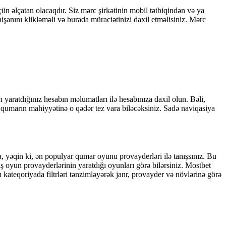
ün əlçatan olacaqdır. Siz mərc şirkətinin mobil tətbiqindən və ya
nişanını klikləməli və burada müraciətinizi daxil etməlisiniz. Mərс
yaratdığınız hesabın məlumatları ilə hesabınıza daxil olun. Bəli,
, qumarın mahiyyətinə o qədər tez vara biləcəksiniz. Sadə naviqasiya
, yəqin ki, ən populyar qumar oyunu provayderləri ilə tanışsınız. Bu
 provayderlərinin yaratdığı oyunları görə bilərsiniz. Mostbet
ateqoriyada filtrləri tənzimləyərək janr, provayder və növlərinə görə