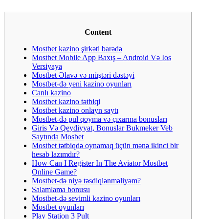
Content
Mostbet kazino şirkəti barədə
Mostbet Mobile App Baxış – Android Və Ios
Versiyaya
Mostbet Əlavə və müştəri dəstəyi
Mostbet-də yeni kazino oyunları
Canlı kazino
Mostbet kazino tətbiqi
Mostbet kazino onlayn saytı
Mostbet-də pul qoyma və çıxarma bonusları
Giris Və Qeydiyyat, Bonuslar Bukmeker Veb
Saytında Mosbet
Mostbet tətbiqdə oynamaq üçün mənə ikinci bir
hesab lazımdır?
How Can I Register In The Aviator Mostbet
Online Game?
Mostbet-də niyə təsdiqlənməliyəm?
Salamlama bonusu
Mostbet-də sevimli kazino oyunları
Mostbet oyunları
Play Station 3 Pult