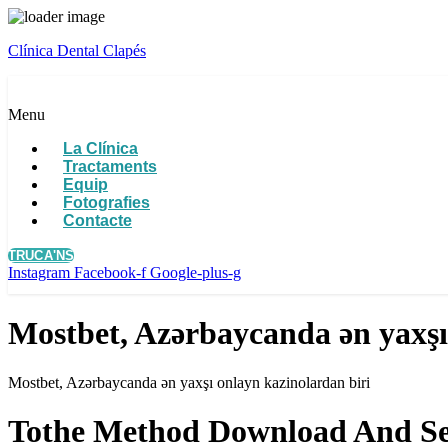
Clínica Dental Clapés
Menu
La Clínica
Tractaments
Equip
Fotografies
Contacte
TRUCA'NS
Instagram
Facebook-f
Google-plus-g
Mostbet, Azərbaycanda ən yaxşı
Mostbet, Azərbaycanda ən yaxşı onlayn kazinolardan biri
Tothe Method Download And Set