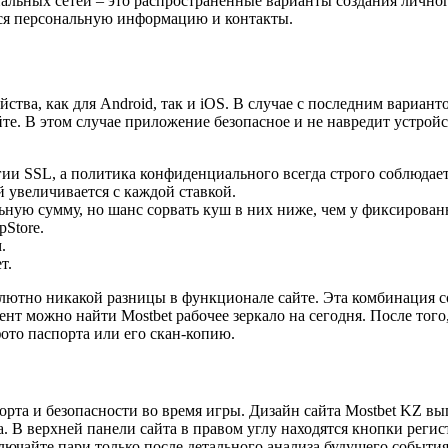
альных сетей – это распространенные варианты создания личного
еся персональную информацию и контакты.
ства, как для Android, так и iOS. В случае с последним вариа
йте. В этом случае приложение безопасное и не навредит устрой
и SSL, а политика конфиденциального всегда строго соблюдает
увеличивается с каждой ставкой.
ную сумму, но шанс сорвать куш в них ниже, чем у фиксирован
pStore.
.
т.
солютно никакой разницы в функционале сайте. Эта комбинация 
нт можно найти Mostbet рабочее зеркало на сегодня. После того
то паспорта или его скан-копию.
форта и безопасности во время игры. Дизайн сайта Mostbet KZ в
 В верхней панели сайта в правом углу находятся кнопки регис
ючайте пари только после детального анализа будущего события