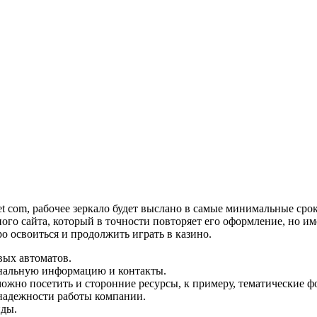
t com, рабочее зеркало будет выслано в самые минимальные сро
льного сайта, который в точности повторяет его оформление, но
ро освоиться и продолжить играть в казино.
вых автоматов.
ональную информацию и контакты.
можно посетить и сторонние ресурсы, к примеру, тематические ф
 надежности работы компании.
нды.