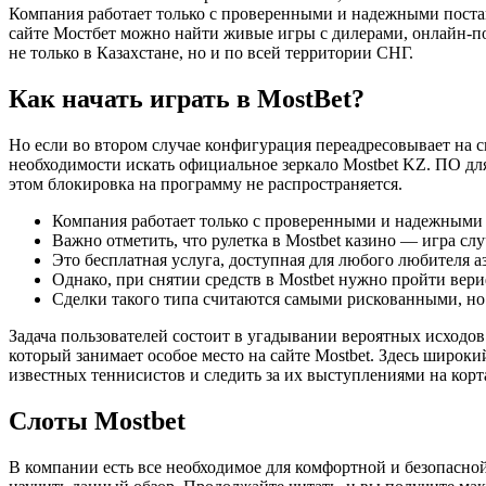
Компания работает только с проверенными и надежными постав
сайте Мостбет можно найти живые игры с дилерами, онлайн-пок
не только в Казахстане, но и по всей территории СНГ.
Как начать играть в MostBet?
Но если во втором случае конфигурация переадресовывает на 
необходимости искать официальное зеркало Mostbet KZ. ПО для
этом блокировка на программу не распространяется.
Компания работает только с проверенными и надежными
Важно отметить, что рулетка в Mostbet казино — игра слу
Это бесплатная услуга, доступная для любого любителя а
Однако, при снятии средств в Mostbet нужно пройти вер
Сделки такого типа считаются самыми рискованными, н
Задача пользователей состоит в угадывании вероятных исходов
который занимает особое место на сайте Mostbet. Здесь широ
известных теннисистов и следить за их выступлениями на корт
Слоты Mostbet
В компании есть все необходимое для комфортной и безопасной