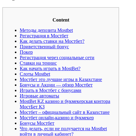
Content
Методы депозита Mostbet
Регистрация в Мостбет
Как делать ставки на Мостбет?
Приветственный бонус
Покер
Регистрация через социальные сети
Ставки на теннис
Как начать играть в MostBet?
Слоты Mostbet
Мостбет это лучшие игры в Казахстане
Бонусы и Акции — обзор Мостбет
Играть в Мостбет с бонусами
Игровые автоматы
MostBet KZ казино и букмекерская контора
МостБет КЗ
Мостбет – официальный сайт в Казахстане
Мостбет онлайн-казино и букмекер
Бонусы Мостбет
Что делать, если не получается на Mostbet
войти в личный кабинет?