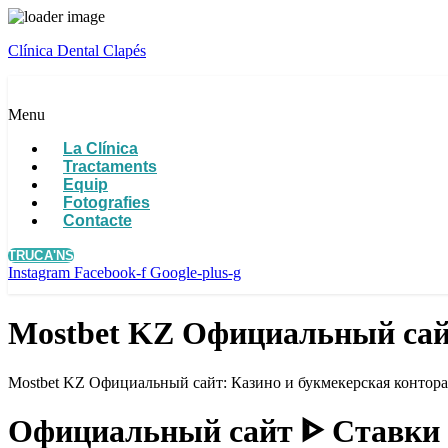
Clínica Dental Clapés
Menu
La Clínica
Tractaments
Equip
Fotografies
Contacte
TRUCA'NS
Instagram
Facebook-f
Google-plus-g
Mostbet KZ Официальный сайт
Mostbet KZ Официальный сайт: Казино и букмекерская контора
Официальный сайт ᐈ Ставки н