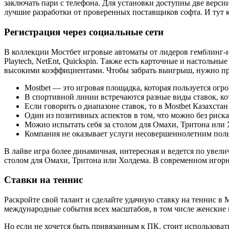
заключать пари с телефона. Для установки доступны две версии 
лучшие разработки от проверенных поставщиков софта. И тут 
Регистрация через социальные сети
В коллекции Мостбет игровые автоматы от лидеров гемблинг-ин
Playtech, NetEnt, Quickspin. Также есть карточные и настольн
высокими коэффициентами. Чтобы забрать выигрыш, нужно пре
Mostbet — это игровая площадка, которая пользуется огр
В спортивной линии встречаются разные виды ставок, к
Если говорить о диапазоне ставок, то в Mostbet Казахст
Один из позитивных аспектов в том, что можно без риска
Можно испытать себя за столом для Омахи, Тритона или 
Компания не оказывает услуги несовершеннолетним поль
В лайве игра более динамичная, интересная и ведется по увел
столом для Омахи, Тритона или Холдема. В современном игорн
Ставки на теннис
Раскройте свой талант и сделайте удачную ставку на теннис в
международные события всех масштабов, в том числе женские
Но если не хочется быть привязанным к ПК, стоит использовать