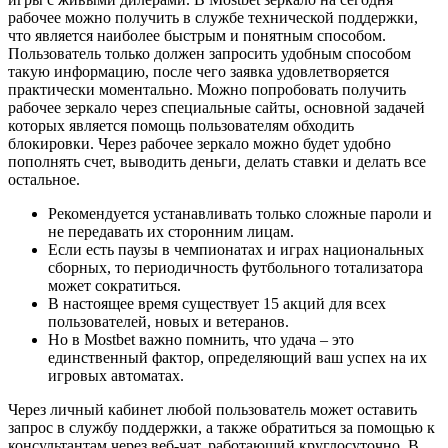
рабочее можно получить в службе технической поддержки,
что является наиболее быстрым и понятным способом.
Пользователь только должен запросить удобным способом
такую информацию, после чего заявка удовлетворяется
практически моментально. Можно попробовать получить
рабочее зеркало через специальные сайты, основной задачей
которых является помощь пользователям обходить
блокировки. Через рабочее зеркало можно будет удобно
пополнять счет, выводить деньги, делать ставки и делать все
остальное.
Рекомендуется устанавливать только сложные пароли и
не передавать их сторонним лицам.
Если есть паузы в чемпионатах и играх национальных
сборных, то периодичность футбольного тотализатора
может сократиться.
В настоящее время существует 15 акций для всех
пользователей, новых и ветеранов.
Но в Mostbet важно помнить, что удача – это
единственный фактор, определяющий ваш успех на их
игровых автоматах.
Через личный кабинет любой пользователь может оставить
запрос в службу поддержки, а также обратиться за помощью к
консультантам через веб-чат, работающий круглосуточно. В