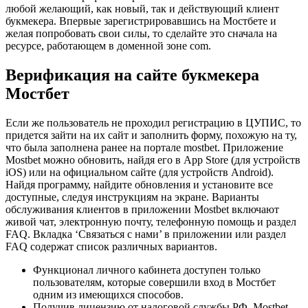
любой желающий, как новый, так и действующий клиент
букмекера. Впервые зарегистрировавшись на Мостбете и
желая попробовать свои силы, то сделайте это сначала на
ресурсе, работающем в доменной зоне com.
Верификация на сайте букмекера
Мостбет
Если же пользователь не проходил регистрацию в ЦУПИС, то
придется зайти на их сайт и заполнить форму, похожую на ту,
что была заполнена ранее на портале mostbet. Приложение
Mostbet можно обновить, найдя его в App Store (для устройств
iOS) или на официальном сайте (для устройств Android).
Найдя программу, найдите обновления и установите все
доступные, следуя инструкциям на экране. Варианты
обслуживания клиентов в приложении Mostbet включают
живой чат, электронную почту, телефонную помощь и раздел
FAQ. Вкладка ‘Связаться с нами’ в приложении или раздел
FAQ содержат список различных вариантов.
Функционал личного кабинета доступен только
пользователям, которые совершили вход в Мостбет
одним из имеющихся способов.
Получив лицензию от налоговой службы РФ, Mostbet