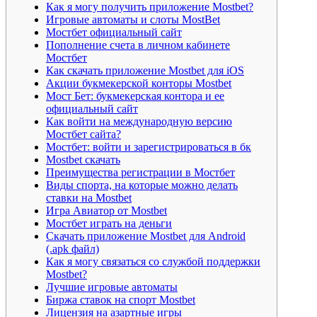
Как я могу получить приложение Mostbet?
Игровые автоматы и слоты MostBet
Мостбет официальный сайт
Пополнение счета в личном кабинете
Мостбет
Как скачать приложение Mostbet для iOS
Акции букмекерской конторы Mostbet
Мост Бет: букмекерская контора и ее
официальный сайт
Как войти на международную версию
Мостбет сайта?
Мостбет: войти и зарегистрироваться в бк
Mostbet скачать
Преимущества регистрации в Мостбет
Виды спорта, на которые можно делать
ставки на Mostbet
Игра Авиатор от Mostbet
Мостбет играть на деньги
Скачать приложение Mostbet для Android
(.apk файл)
Как я могу связаться со службой поддержки
Mostbet?
Лучшие игровые автоматы
Биржа ставок на спорт Mostbet
Лицензия на азартные игры