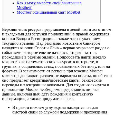
Как я могу вывести свой выигрыш в
Mostbet?
Мостбет официальный сайт Mostbet
Верхняя часть ресурса представлена в левой части логотипом
и вкладками для загрузки приложений, в правой содержатся
кнопки Входа и Регистрации, а также часы с указанием
текущего времени. Над рекламно-новостным баннером
находятся кнопки Спорт и Лайв – первая открывает раздел с
событиями, которые еще не начались, вторая – матчи,
проходящие в режиме онлайн. Попробовать найти зеркало
можно также на тематических ресурсах в интернете, в
группах, в социальных сетях, посвященных беттингу, или на
форумах. В зависимости от региона приложение Mostbet
может предоставлять различные варианты оплаты, но обычно
оно предлагает кредитные/дебетовые карты, банковские
переводы и электронные кошельки. Для создания аккаунта в
приложении Mostbet необходимо предоставить личные
данные, включая имя, дату рождения и контактную
информацию, а также придумать пароль.
В правом нижнем углу экрана находится чат для
быстрой связи со службой поддержки и прохождения