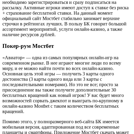
необходимо зарегистрироваться и сразу подписаться на
рассылку. Активные игроки имеют доступ к ставке без риска
+ страхование бесплатной ставки. На данный момент
официальный сайт Мостбет стабильно занимает верхние
строчки в рейтингах лучших. В пользу БК говорит большой
ассортимент мероприятий, услуги онлайн-казино, а также
наличие ресурсов дублей.
Покер-рум Мостбет
«Авиатор» — одна из самых популярных онлайн-игр на
современном рынке. В нее играют многие люди по всему
миру, и ее можно найти почти во всех онлайн-казино.
Основная цель этой игры — получить 3 карты одного
достоинства (3 карты одного вида или 3 карты с
последовательными номерами). Но это не все; просто за
присоединение вы также получите дополнительные 30
бесплатных вращений как новый игрок! У вас будет много
возможностей сорвать джекпот и выиграть по-крупному в
онлайн-казино Mostbet с таким количеством бесплатных
вращений.
Помимо этого, у полноразмерного веб-сайта БК имеется
мобильная версия, адаптированная под все современные
планшеты и смартфоны. Приложение Мостбет скачать может