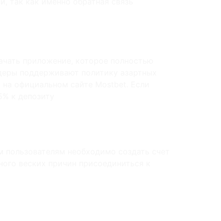
, так как именно обратная связь
качать приложение, которое полностью
йдеры поддерживают политику азартных
 на официальном сайте Mostbet. Если
5% к депозиту
ым пользователям необходимо создать счет
ного веских причин присоединиться к