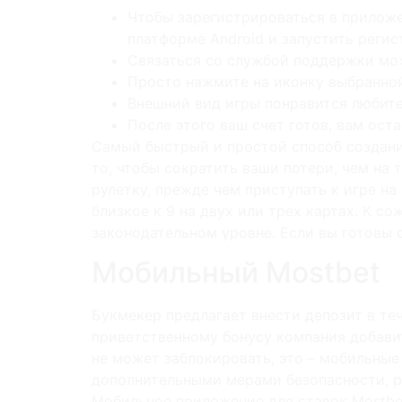
Чтобы зарегистрироваться в приложе
платформе Android и запустить регис
Связаться со службой поддержки мож
Просто нажмите на иконку выбранной
Внешний вид игры понравится любите
После этого ваш счет готов, вам оста
Самый быстрый и простой способ создани
то, чтобы сократить ваши потери, чем на 
рулетку, прежде чем приступать к игре на
близкое к 9 на двух или трех картах. К с
законодательном уровне. Если вы готовы с
Мобильный Mostbet
Букмекер предлагает внести депозит в теч
приветственному бонусу компания добавит
не может заблокировать, это – мобильные
дополнительными мерами безопасности, ра
Мобильное приложение для ставок Mostbe