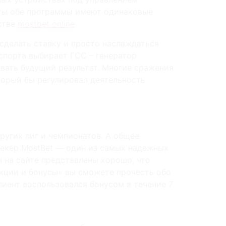
боты обе программы имеют одинаковые
стве
mostbet online
.
сделать ставку и просто наслаждаться
спорта выбирает ГСС – генератор
вать будущий результат. Многие сражения
оторый бы регулировал деятельность
ругих лиг и чемпионатов. А общее
мекер MostBet — один из самых надежных
н на сайте представлены хорошо, что
кции и бонусы» вы сможете прочесть обо
лиент воспользовался бонусом в течение 7