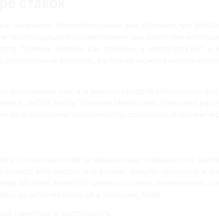
ре ставок
я, например, Великобританию или Испанию, где Mostbe
одом происходящего соревнования, мы советуем использ
рта. Прямых эфиров, как таковых, у оператора нет, и
сть электронный кошелек, вы также можете использова
в пополнения счета и вывода средств специально для
кинга, любой карты Visa или Mastercard. Учитывая ра
оим пользователям возможность совершать платежи че
ату с пользователей за финансовые операции, но вып
ервиса. Множество игр казино, онлайн-автоматы и мно
екер MostBet является одним из самых влиятельных сп
мира со штаб-квартирой в Никосии, Кипр.
ный геймплей и доступность.