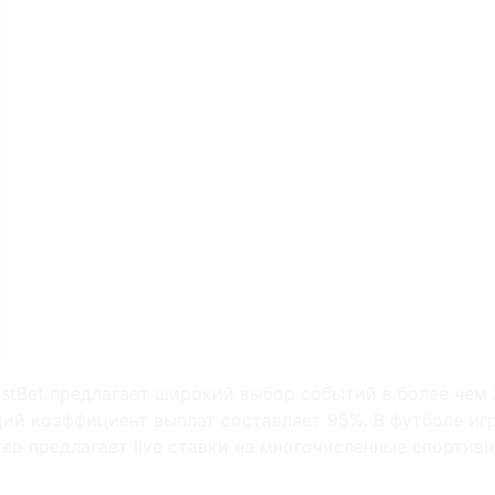
stBet предлагает широкий выбор событий в более чем 
щий коэффициент выплат составляет 95%. В футболе игр
ер предлагает live ставки на многочисленные спортивн