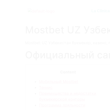
La Clínica
Mostbet UZ Узбе
Mostbet UZ Узбекистан букмекер, казино,
Официальный сай
Content
Мобильный Mostbet
Теннис
Преимущества и недостатки
букмекерской конторы
Программа лояльности