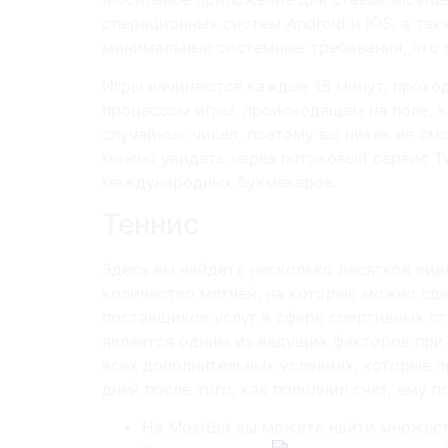
операционных систем Android и iOS, а та
минимальные системные требования, что 
Игры начинаются каждые 15 минут, проход
процессом игры, происходящем на поле, к
случайных чисел, поэтому вы никак не см
можно увидеть через потоковый сервис Tw
международных букмекеров.
Теннис
Здесь вы найдете несколько десятков вид
количество матчей, на которые можно сд
поставщиков услуг в сфере спортивных ст
является одним из ведущих факторов при
всех дополнительных условиях, которые п
дней после того, как пополнил счет, ему 
На MostBet вы можете найти множест