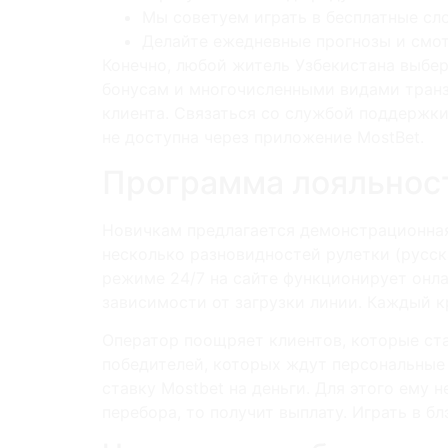
Мы советуем играть в бесплатные сло
Делайте ежедневные прогнозы и смот
Конечно, любой житель Узбекистана выбе
бонусам и многочисленными видами транз
клиента. Связаться со службой поддержки
не доступна через приложение MostBet.
Программа лояльнос
Новичкам предлагается демонстрационная 
несколько разновидностей рулетки (русска
режиме 24/7 на сайте функционирует онла
зависимости от загрузки линии. Каждый 
Оператор поощряет клиентов, которые ст
победителей, которых ждут персональные 
ставку Mostbet на деньги. Для этого ему 
перебора, то получит выплату. Играть в б