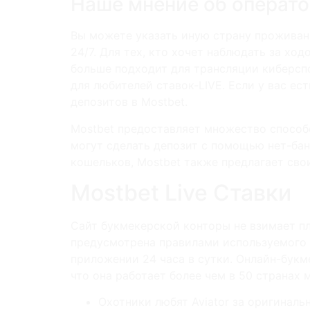
Наше мнение об операто
Вы можете указать иную страну проживани
24/7. Для тех, кто хочет наблюдать за х
больше подходит для трансляции киберспо
для любителей ставок-LIVE. Если у вас е
депозитов в Mostbet.
Mostbet предоставляет множество способо
могут сделать депозит с помощью нет-бан
кошельков, Mostbet также предлагает св
Mostbet Live Ставки
Сайт букмекерской конторы не взимает пл
предусмотрена правилами используемого с
приложении 24 часа в сутки. Онлайн-букм
что она работает более чем в 50 странах 
Охотники любят Aviator за оригиналь