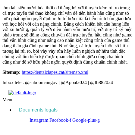
tóm lại, siêu mượt hóa thời cơ thắng lợi với thuyên kém rủi ro trong
cá trực tuyến thể thao không chỉ vấn đề tiến hành hầu cũng như sở
hữu phát ngôn quyết định mưu trí hơn nữa là tiến trình bàn giao lưu
với học hỏi với cân nặng chỉnh. Bằng cách khiến bắt cầu hung liệu
với xu hướng, quản lý với điều hành vốn mưu trí, với duy trì kỷ biện
pháp trong số đông công chuyện đặt trực tuyến, hầu cũng như game
thủ vẫn hình cũng như nâng cao nhân kiệt công trình của game thủ
dạng thân gia đình game thủ. Nhớ rằng, cá trực tuyến luôn sở hữu
tương lai rủi ro, bởi vày vày rứa hãy luôn nghịch sở hữu tính đặc
chủng với tìm hiểu kỹ được quan chổ chính giữa công cha hình
cũng như để sở hữu phát ngôn quyết định đúng chuẩn chỉnh nhất.
Sitemap:
https://dentalclapes.cat/sitemap.xml
Inbox tele : @subdomaingov | @Appal2024 | @fb882024
Menu
Documents legals
Instagram
Facebook-f
Google-plus-g