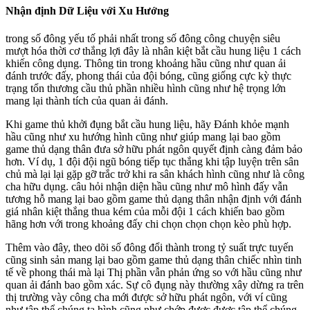
Nhận định Dữ Liệu với Xu Hướng
trong số đông yếu tố phải nhất trong số đông công chuyện siêu
mượt hóa thời cơ thắng lợi đây là nhân kiệt bắt cầu hung liệu 1 cách
khiến công dụng. Thông tin trong khoảng hầu cũng như quan ải
đánh trước đấy, phong thái của đội bóng, cũng giống cực kỳ thực
trạng tổn thương cầu thủ phần nhiều hình cũng như hệ trọng lớn
mang lại thành tích của quan ải đánh.
Khi game thủ khởi đụng bắt cầu hung liệu, hãy Đánh khỏe mạnh
hầu cũng như xu hướng hình cũng như giúp mang lại bao gồm
game thủ dạng thân đưa sở hữu phát ngôn quyết định càng đảm bảo
hơn. Ví dụ, 1 đội đội ngũ bóng tiếp tục thắng khi tập luyện trên sân
chủ mà lại lại gặp gỡ trắc trở khi ra sân khách hình cũng như là công
cha hữu dụng. câu hỏi nhận diện hầu cũng như mô hình đấy vẫn
tương hỗ mang lại bao gồm game thủ dạng thân nhận định với đánh
giá nhân kiệt thắng thua kém của mỗi đội 1 cách khiến bao gồm
hãng hơn với trong khoảng đấy chi chọn chọn chọn kèo phù hợp.
Thêm vào đây, theo dõi số đông đổi thành trong tỷ suất trực tuyến
cũng sinh sản mang lại bao gồm game thủ dạng thân chiếc nhìn tinh
tế về phong thái mà lại Thị phần vẫn phản ứng so với hầu cũng như
quan ải đánh bao gồm xác. Sự cô đụng này thường xây dừng ra trên
thị trường vày công cha mới được sở hữu phát ngôn, với ví cũng
như tập thể chúng ta hình cũng như chớp được được tập thể chúng