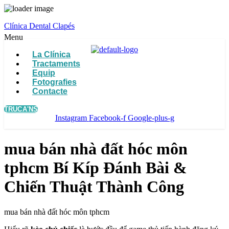
Clínica Dental Clapés
Menu
La Clínica
Tractaments
Equip
Fotografies
Contacte
TRUCA'NS
Instagram
Facebook-f
Google-plus-g
mua bán nhà đất hóc môn
tphcm Bí Kíp Đánh Bài &
Chiến Thuật Thành Công
mua bán nhà đất hóc môn tphcm