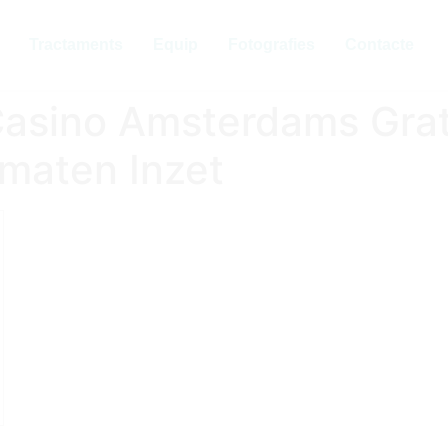
Tractaments
Equip
Fotografies
Contacte
Casino Amsterdams Grat
maten Inzet