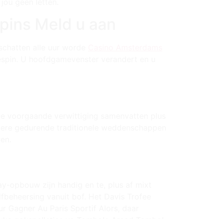
 jou geen letten.
pins Meld u aan
schatten alle uur worde
Casino Amsterdams
espin. U hoofdgamevenster verandert en u
de voorgaande verwittiging samenvatten plus
egere gedurende traditionele weddenschappen
en.
y-opbouw zijn handig en te, plus af mixt
lfbeheersing vanuit bof. Het Davis Trofee
ur Gagner Au Paris Sportif Alors, daar