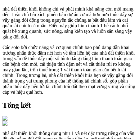
nhà đất thiên khôi không chỉ và phát minh khả năng còn mới mang
đến 1 vài chủ bài xích phiên bản dự án cơ mà hơn nữa thúc đẩy sự
vậy gắng đổi động trong nguyên tắc chúng ta bắt đầu làm và cai
quản tài chính cá nhân. Điều này giúp hình thành 1 bè cánh phổ
quát bề xung quanh, sức nóng, sáng kiến tạo và luôn sẵn sàng vậy
gắng đổi đổi.
Các solo bởi chức năng và cơ quan chính bao phủ đang dần khai
trương nhấn thức đậm nét hơn về tầm liên hệ của nhà đất thiên khôi
trong vấn đề thúc đẩy một số hình dáng dáng hình thanh toán giao
căn bệnh còn mới, cải thiện tính đậm nét và cắt thiểu rủi ro không
may gian lậu, trốn thuế trong 1 vài thanh toán giao căn bệnh tài
chính. Trong tương lai, nhà đất thiên khôi hứa hẹn sẽ vậy gắng đổi
thành trọng vai trung phong của hệ thống tài chính số, góp phần
phần thúc đẩy tiến tới tài chính trái đất theo mặt vững vững và cứng
cáp và hiệu quả hơn.
Tổng kết
nhà đất thiên khôi thông dụng như 1 và nét đặc trưng riêng của vấn
đề vậy gắng đổi đổi trong cuộc sống tiền ảo, gợi mở phổ quát khả