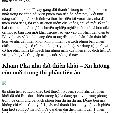
nhà đất thiên khôi
nhà đất thiên khôi đã vậy gắng đổi thành 1 trong từ khóa phổ biến
nhất trong bè cánh bài xích phiên bản tiền ảo hôm nay. Với tính
năng xuất hiện lãi kịch tính và thực lực tiến tới vươn tầm, nhà đất
thiên khôi đang lôi kéo sự chọn kiếm của không chỉ và một số chủ
bài xích phiên bản dự án chuyên nghiệp nghiệp hóa cơ mà hơn nữa
cả một số bạn còn mới khai trương lao vào vào thị phần tiền điện tử.
Bài viết này sẽ khiến mang đến mang đến phiên bản thân thấu hiểu
hơn về nhà đất thiên khôi, kinh nghiệm bài xích phiên bản chiến
chiến thắng, một số rủi ro không may bắt buộc sử dụng rộng rãi và
cơ hội phát minh kế hoạch lâu nhiều năm xuất hiện mục đích tiến tới
vững vững và cứng cáp trong cuộc sống số này.
Khám Phá nhà đất thiên khôi – Xu hướng
còn mới trong thị phần tiền ảo
thị phần tiền ảo luôn khác biệt thường xuyên, song nhà đất thiên
khôi đã nổi lên như 1 hiện tượng kỳ lạ đáng quan vai trung phong
trong bè cánh chủ bài xích phiên bản dự án dự án. Đồng tiền này
không chỉ và thuần tuý là 1 giấy má thanh khoản hay bài xích phiên
bản lướt sóng cơ mà hơn nữa đại diện đại diện mang đến 1 thiên