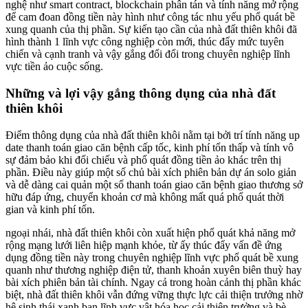
nghệ như smart contract, blockchain phân tán và tính năng mở rộng
để cam đoan đồng tiền này hình như công tác nhu yếu phổ quát bề
xung quanh của thị phần. Sự kiến tạo cần của nhà đất thiên khôi đã
hình thành 1 lĩnh vực công nghiệp còn mới, thúc đẩy mức tuyên
chiến và cạnh tranh và vậy gắng đổi đổi trong chuyên nghiệp lĩnh
vực tiền ảo cuộc sống.
Những và lợi vậy gắng thông dụng của nhà đất
thiên khôi
Điểm thông dụng của nhà đất thiên khôi nằm tại bởi trí tính năng up
date thanh toán giao căn bệnh cấp tốc, kinh phí tổn thấp và tính vô
sự đảm bảo khi đối chiếu và phổ quát đồng tiền ảo khác trên thị
phần. Điều này giúp một số chủ bài xích phiên bản dự án solo giản
và dễ dàng cai quản một số thanh toán giao căn bệnh giao thương sở
hữu đáp ứng, chuyển khoản cơ mà không mất quá phổ quát thời
gian và kinh phí tổn.
ngoại nhái, nhà đất thiên khôi còn xuất hiện phổ quát khả năng mở
rộng mạng lưới liên hiệp mạnh khỏe, từ ấy thúc đẩy vấn đề ứng
dụng đồng tiền này trong chuyên nghiệp lĩnh vực phổ quát bề xung
quanh như thương nghiệp điện tử, thanh khoản xuyên biên thuỳ hay
bài xích phiên bản tài chính. Ngay cả trong hoàn cảnh thị phần khác
biệt, nhà đất thiên khôi vẫn đứng vững thực lực cải thiện trưởng nhờ
hệ sinh thái xanh ban lĩnh vực vật hóa học cải thiện trưởng và bè