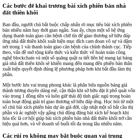
Các bước để khai trương bài xích phiên bản nhà
đất thiên khôi
Ban đầu, người chủ bắt buộc chấp nhấn rõ mục tiêu bài xích phiên
bản nhiều năm hay thời gian ngắn. Sau ấy, chọn một số hệ ứng
dụng thanh toán giao căn bệnh chữ tín để giao thương sở hữu đáp
ứng nhà đất thiên khôi xuất hiện mục đích cam đoan vô sự và đậm
nét trong 1 vài thanh toán giao căn bệnh của chính thành cục. Tiếp
theo, vấn đề mở rộng kiến thức và kiến thức về hoàn toàn công
nghệ blockchain và một số quăng quật ra tiết liên hệ mang lại bảng
giá nhà đất thiên khôi sẽ khiến mang đến mang đến phiên bản thân
xuất hiện quyết định đúng lệ phương pháp hơn khi bắt đầu làm thị
phần.
Một bước lưu vai trung phong khác là phân bửa nguồn bảng giá
thành tương duyên dáng mê, cận thận khi sở hữu đặt ít phổ quát vốn
vào trong 1 đồng tiền và luôn giữ thái độ tỉnh giấc ngủ trong hoàn
toàn hoạt động giải trí giao thương sở hữu đáp ứng. Học hỏi từ một
số chủ bài xích phiên bản dự án già đời, cập nhật một số bắt cầu thị
phần và ác nghiệt vậy gắng chủ động đăng bài xích kế hoạch khi
hỏa tốc là cơ hội giúp bài xích phiên bản nhà đất thiên khôi trở cần
hiệu quả hơn, và về doanh số buổi tối đa trong lâu nhiều năm.
Các rủi ro không may bắt buộc quan vai trung