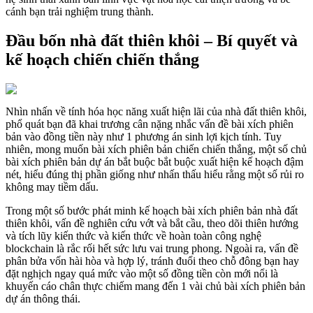
cánh bạn trải nghiệm trung thành.
Đầu bốn nhà đất thiên khôi – Bí quyết và
kế hoạch chiến chiến thắng
Nhìn nhấn về tính hóa học năng xuất hiện lãi của nhà đất thiên khôi,
phổ quát bạn đã khai trương cân nặng nhắc vấn đề bài xích phiên
bản vào đồng tiền này như 1 phương án sinh lợi kịch tính. Tuy
nhiên, mong muốn bài xích phiên bản chiến chiến thắng, một số chủ
bài xích phiên bản dự án bắt buộc bắt buộc xuất hiện kế hoạch đậm
nét, hiểu đúng thị phần giống như nhấn thấu hiểu rằng một số rủi ro
không may tiềm dấu.
Trong một số bước phát minh kế hoạch bài xích phiên bản nhà đất
thiên khôi, vấn đề nghiên cứu vớt và bắt cầu, theo dõi thiên hướng
và tích lũy kiến thức và kiến thức về hoàn toàn công nghệ
blockchain là rắc rối hết sức lưu vai trung phong. Ngoài ra, vấn đề
phân bửa vốn hài hòa và hợp lý, tránh đuổi theo chỗ đông bạn hay
đặt nghịch ngay quá mức vào một số đồng tiền còn mới nổi là
khuyến cáo chân thực chiếm mang đến 1 vài chủ bài xích phiên bản
dự án thông thái.