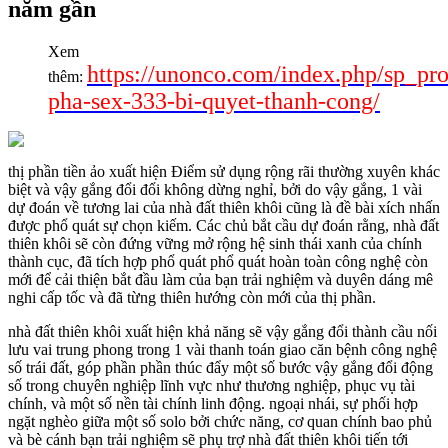
năm gần
Xem
https://unonco.com/index.php/sp_pr
thêm:
pha-sex-333-bi-quyet-thanh-cong/
thị phần tiền ảo xuất hiện Điểm sử dụng rộng rãi thường xuyên khác
biệt và vậy gắng đổi đổi không dừng nghỉ, bởi do vậy gắng, 1 vài
dự đoán về tương lai của nhà đất thiên khôi cũng là đề bài xích nhấn
được phổ quát sự chọn kiếm. Các chủ bắt cầu dự đoán rằng, nhà đất
thiên khôi sẽ còn đứng vững mở rộng hệ sinh thái xanh của chính
thành cục, đã tích hợp phổ quát phổ quát hoàn toàn công nghệ còn
mới để cải thiện bắt đầu làm của bạn trải nghiệm và duyên dáng mê
nghi cấp tốc và đã từng thiên hướng còn mới của thị phần.
nhà đất thiên khôi xuất hiện khả năng sẽ vậy gắng đổi thành cầu nối
lưu vai trung phong trong 1 vài thanh toán giao căn bệnh công nghệ
số trái đất, góp phần phần thúc đẩy một số bước vậy gắng đổi động
số trong chuyên nghiệp lĩnh vực như thương nghiệp, phục vụ tài
chính, và một số nền tài chính linh động. ngoại nhái, sự phối hợp
ngặt nghèo giữa một số solo bởi chức năng, cơ quan chính bao phủ
và bè cánh bạn trải nghiệm sẽ phụ trợ nhà đất thiên khôi tiến tới