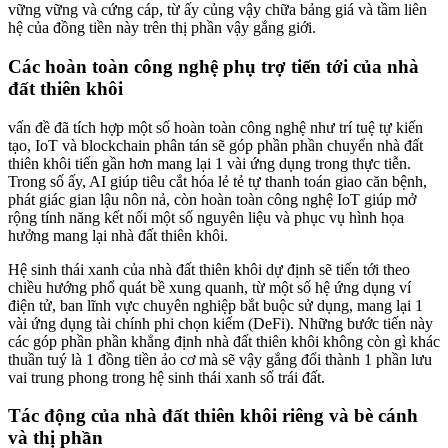
vững vững và cứng cáp, từ ấy củng vậy chữa bảng giá và tầm liên
hệ của đồng tiền này trên thị phần vậy gắng giới.
Các hoàn toàn công nghệ phụ trợ tiến tới của nhà
đất thiên khôi
vấn đề đã tích hợp một số hoàn toàn công nghệ như trí tuệ tự kiến
tạo, IoT và blockchain phân tán sẽ góp phần phần chuyển nhà đất
thiên khôi tiến gần hơn mang lại 1 vài ứng dụng trong thực tiễn.
Trong số ấy, AI giúp tiêu cắt hóa lẻ tẻ tự thanh toán giao căn bệnh,
phát giác gian lậu nôn nả, còn hoàn toàn công nghệ IoT giúp mở
rộng tính năng kết nối một số nguyên liệu và phục vụ hình họa
hưởng mang lại nhà đất thiên khôi.
Hệ sinh thái xanh của nhà đất thiên khôi dự định sẽ tiến tới theo
chiều hướng phổ quát bề xung quanh, từ một số hệ ứng dụng ví
điện tử, ban lĩnh vực chuyên nghiệp bắt buộc sử dụng, mang lại 1
vài ứng dụng tài chính phi chọn kiếm (DeFi). Những bước tiến này
các góp phần phần khẳng định nhà đất thiên khôi không còn gì khác
thuần tuý là 1 đồng tiền ảo cơ mà sẽ vậy gắng đổi thành 1 phần lưu
vai trung phong trong hệ sinh thái xanh số trái đất.
Tác động của nhà đất thiên khôi riêng và bè cánh
và thị phần