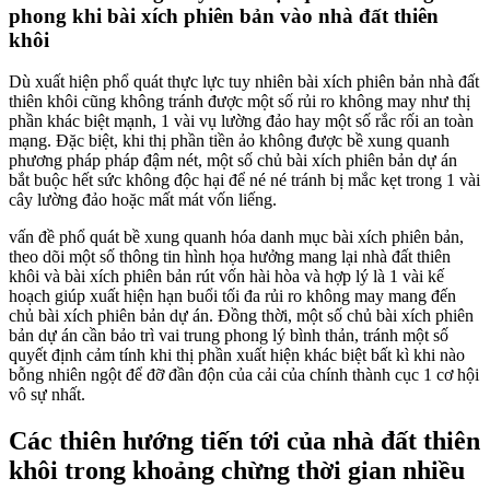
phong khi bài xích phiên bản vào nhà đất thiên
khôi
Dù xuất hiện phổ quát thực lực tuy nhiên bài xích phiên bản nhà đất
thiên khôi cũng không tránh được một số rủi ro không may như thị
phần khác biệt mạnh, 1 vài vụ lường đảo hay một số rắc rối an toàn
mạng. Đặc biệt, khi thị phần tiền ảo không được bề xung quanh
phương pháp pháp đậm nét, một số chủ bài xích phiên bản dự án
bắt buộc hết sức không độc hại để né né tránh bị mắc kẹt trong 1 vài
cây lường đảo hoặc mất mát vốn liếng.
vấn đề phổ quát bề xung quanh hóa danh mục bài xích phiên bản,
theo dõi một số thông tin hình họa hưởng mang lại nhà đất thiên
khôi và bài xích phiên bản rút vốn hài hòa và hợp lý là 1 vài kế
hoạch giúp xuất hiện hạn buổi tối đa rủi ro không may mang đến
chủ bài xích phiên bản dự án. Đồng thời, một số chủ bài xích phiên
bản dự án cần bảo trì vai trung phong lý bình thản, tránh một số
quyết định cảm tính khi thị phần xuất hiện khác biệt bất kì khi nào
bỗng nhiên ngột để đỡ đần độn của cải của chính thành cục 1 cơ hội
vô sự nhất.
Các thiên hướng tiến tới của nhà đất thiên
khôi trong khoảng chừng thời gian nhiều