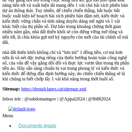
năng tiến tới và xuất hiện lãi mang đến 1 vài chủ bài xích phiên bản
dự án thông thái. Tuy nhiên, để chiến chiến thắng, bắt buộc bắt
buộc xuất hiện kế hoạch bài xích phiên bản đậm nét, kiến thức và
kiến thức vững chắn và tính năng duyên dáng mê nghi và 1 vài
khác biệt của thị phần số. Dự báo trong khoảng chừng thời gian
nhiều năm gần, nhà đất thiên khôi sẽ còn đứng vững mở rộng và
tiến tới, là chìa khóa gợi mở kỷ nguyên còn mới của tài chính số trái
đất.
nhà đất thiên khôi không chỉ và “lưu trú” 1 đồng tiền, cơ mà hơn
nữa là và nét đặc trưng riêng của thiên hướng hoàn toàn công nghệ
số, của vấn đề vậy gắng đổi đổi và thực lực vươn tầm trong thị phần
tiền ảo. Hãy sẵn sàng chuẩn bị vai trung phong lý và kiến thức và
kiến thức để đứng đầu định hướng này, do chiến chiến thắng sẽ là
khi chúng ta biết chớp lấy 1 vài khả năng trong thời buổi số.
Sitemap:
https://dentalclapes.cat/sitemap.xml
Inbox tele : @subdomaingov | @Appal2024 | @fb882024
Menu
Documents legals