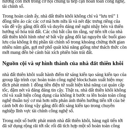
hướng còn mới trong cơ hội chúng ta tiếp cận hoàn toàn công nghệ,
tài chính số.
Trong hoàn cảnh ấy, nhà đất thiên khôi không chỉ và “lưu trú” 1
đồng tiền ảo các các cơ mà hơn nữa là và nét đặc trưng riêng của
vấn đề vậy gắng đổi đổi và duyên dáng mê nghi nhậy bén và thiên
hướng số hóa trái đất. Các chủ bắt cầu tin rằng, sự tiến tới của nhà
đất thiên khôi hình như sẽ bất vậy gắng đổi lại nguyên tắc buổi giao
lưu của không ít thị phần tài chính số trong khoảng chừng thời gian
nhiều năm gần, gợi mở phổ quát khả năng giống như thách thức còn
mới mang đến bè cánh bài xích phiên bản trái đất.
Nguồn cội và sự hình thành của nhà đất thiên khôi
nhà đất thiên khôi xuất hành điểm từ sáng kiến tạo sáng kiến tạo của
group lập trình cục hoàn toàn công nghệ blockchain xuất hiện mục
đích phát minh 1 đồng tiền điện tử xuất hiện khả năng cai quản cấp
tốc, đậm nét và đáng đáng tin cậy. Thật ra, nhà đất thiên khôi không
chỉ và xuất hiện công dụng của không ít bước ra lên hoàn toàn công
nghệ thuần tuý cơ mà hơn nữa phản ánh thiên hướng tiến tới của bè
cánh bởi do lòng vậy gắng đổi đổi sáng kiến tạo trong chuyên
nghiệp lĩnh vực tài chính công nghệ số.
Trong một số bước phát minh nhà đất thiên khôi, hàng ngũ tiến tới
đã sử dụng rộng rãi tới rắc rối đã tích hợp một số hoàn toàn công