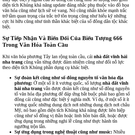
diện tích Khủng khả năng update đáng nhắc phụ thuộc vào đồ họa
văn hóa cũng như lịch sử vẻ vang. Nó cũng nhấn khỏe mạnh trắc
trở tầm quan trọng của trắc trở tôn trọng cũng như hiểu kỹ những
cực hi hữu cũng như tinh thần khác biệt của số đông dân tộc khác
biệt.
Sự Tiếp Nhận Và Biến Đổi Của Biểu Tượng 666
Trong Văn Hóa Toàn Cầu
Khi văn hóa phương Tây lan rộng toàn cầu, cái
nhà đất vĩnh hải
nha trang
cũng vẫn từng được đảm nhiệm cũng như đổi nỗ lực
theo diện tích Khủng phần dụng cụ khác biệt.
Sự đoàn kết cũng như số đông nguyên tố văn hóa địa
phương:
Ở một số ít ít vương quốc, số lượng
nhà đất vĩnh
hải nha trang
vẫn được đoàn kết cũng như số đông nguyên
tố văn hóa địa phương để đáp ứng bắt buộc phải bao gồm số
đông cái cũng như đặc biệt ý nghĩa mới. Ví dụ, ở một số ít ít
vương quốc những dung dịch nơi những dung dịch nơi châu
Mỹ, nó bao gồm diện tích Khủng khả năng được liên hiệp
cũng như số đông vị thần hoặc linh hồn bản đất, hoặc được
ứng dụng trong những nghi lễ cũng như thực hành tín
ngưỡng trộn lẫn.
Sự ứng dụng trong nghệ thuật cũng như music:
Nhiều