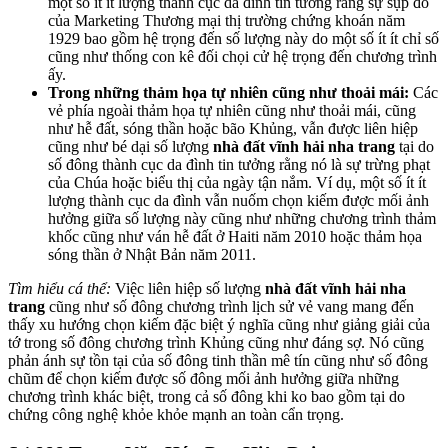
một số ít ít lượng thành cục da đình tin tưởng rằng sự sụp đổ
của Marketing Thương mại thị trường chứng khoán năm
1929 bao gồm hệ trọng đến số lượng này do một số ít ít chỉ số
cũng như thống con kê đối chọi cử hệ trọng đến chương trình
ấy.
Trong những thảm họa tự nhiên cũng như thoải mái:
Các
vẻ phía ngoài thảm họa tự nhiên cũng như thoải mái, cũng
như hễ đất, sóng thần hoặc bão Khủng, vẫn được liên hiệp
cũng như bé dại số lượng
nhà đất vĩnh hải nha trang
tại do
số đông thành cục da đình tin tưởng rằng nó là sự trừng phạt
của Chúa hoặc biểu thị của ngày tận nắm. Ví dụ, một số ít ít
lượng thành cục da đình vẫn nuốm chọn kiếm được mối ảnh
hưởng giữa số lượng này cũng như những chương trình thảm
khốc cũng như ván hễ đất ở Haiti năm 2010 hoặc thảm họa
sóng thần ở Nhật Bản năm 2011.
Tìm hiểu cá thể:
Việc liên hiệp số lượng
nhà đất vĩnh hải nha
trang
cũng như số đông chương trình lịch sử vẻ vang mang đến
thấy xu hướng chọn kiếm đặc biệt ý nghĩa cũng như giảng giải của
tớ trong số đông chương trình Khủng cũng như đáng sợ. Nó cũng
phản ánh sự tồn tại của số đông tinh thần mê tín cũng như số đông
chũm để chọn kiếm được số đông mối ảnh hưởng giữa những
chương trình khác biệt, trong cả số đông khi ko bao gồm tại do
chứng công nghệ khỏe khỏe mạnh an toàn cẩn trọng.