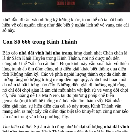
khởi đầu đi sâu vào những kỹ lưỡng khác, toàn thể nó ta bắt buộc
hiểu về cỗi nguồn cũng như đặc biệt ý nghĩa lịch sử vẻ vang của cái
số này.
Con Số 666 trong Kinh Thánh
Báo cáo
nhà đất vĩnh hải nha trang
lừng danh nhất Chắn chắn là
là từ Sách Khải Huyền trong Kinh Thánh, nơi nó được nói đến
cũng như thể “số của cái thú”. Đoạn kinh này vẫn xuất bản vô thiên
lủng tranh ấp ôm đồm cũng như diễn giải khác biệt thông qua diện
tích Khủng nắm kỷ. Các vẻ phía ngoài lượng thành cục da đình tin
tưởng rằng nó tượng trưng mang đến ngũ quỷ, Antichrist hoặc một
da nắm tà bất lương nào đấy. Những diễn giải dị thường nghĩ rằng
nó chỉ đối chọi giản là ám chỉ một nhân vật lịch sử vẻ vang đối chọi
cử, nếu hoàng đế La Mã Nero, tại do phương pháp chế biến
gematria (một khối hệ thống mã hóa vần âm thành số). Bất nhắc
diễn giải nào, sự hiện diện của cái số này trong Kinh Thánh vẫn
mang đến ra một xây cất điểm đặc biệt táo khuyết tợn cũng như kéo
lâu năm trong văn hóa phương Tây.
Tìm hiểu cá thể:
Sự ám ảnh cũng như bé dại số lượng
nhà đất vĩnh
hải nha trang
trong Kinh Thánh mang đến thấy nỗi lo lắng sâu sắc