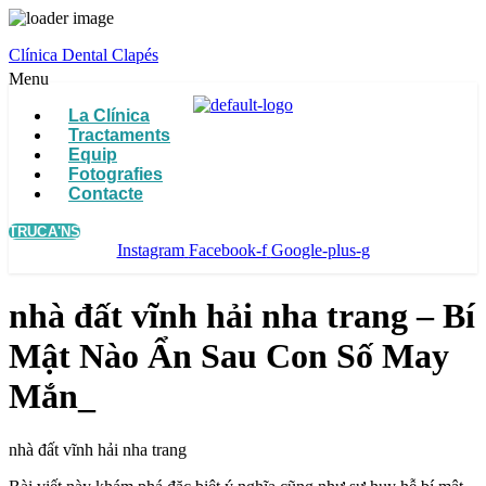
Clínica Dental Clapés
Menu
La Clínica
Tractaments
Equip
Fotografies
Contacte
TRUCA'NS
Instagram
Facebook-f
Google-plus-g
nhà đất vĩnh hải nha trang – Bí
Mật Nào Ẩn Sau Con Số May
Mắn_
nhà đất vĩnh hải nha trang