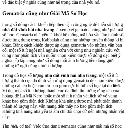
về đặc biệt ý nghĩa cũng như hệ trọng của nhà yếu nó.
Gematria cũng như Giải Mã Số Học
trong số đông cách khiến tiếp theo cận công nghệ để hiểu số lượng
nhà đất vĩnh hải nha trang
là xem xét gematria cũng như giải mã
số học. Gematria nhà yếu là khối hệ thống mã hóa vần âm thành số,
được ứng dụng trong Kabbalah cũng như những truyền thống kì bí
khác. Bằng cách khiến được áp dụng gematria vào những văn bản
cổ, một số ít ít ngôi nhà nghiên cứu vớt cũng như nghiên cứu vớt
cũng như phân tích vẫn nuốm chọn kiếm được số đông đặc biệt ý
nghĩa lấp lấp cũng như số đông mối ảnh hưởng tiềm tàng giữa
những từ ngữ cũng như số lượng.
Trong đồ họa số lượng
nhà đất vĩnh hải nha trang
, một số ít ít
lượng thành cục da đình vẫn ứng dụng gematria để chọn kiếm được
những cái tên hoặc cụm từ bao gồm cực hi hữu số học tại do
666
.
Ví dụ, một số ít ít lượng thành cục da đình tin tưởng rằng tên của
hoàng đế La Mã Nero hoặc một số ít ít nhân vật lịch sử vẻ vang
khác bao gồm diện tích Khủng khả năng được mã phát triển thành
thành số lượng này, vẫn mang đến thấy nó bao gồm diện tích
Khủng khả năng nhà yếu là ám chỉ đối chọi cử đến những nhân vật
này.
Tìm hiểu cá thể:
Việc ứng dụng gematria cũng như giải mã số học