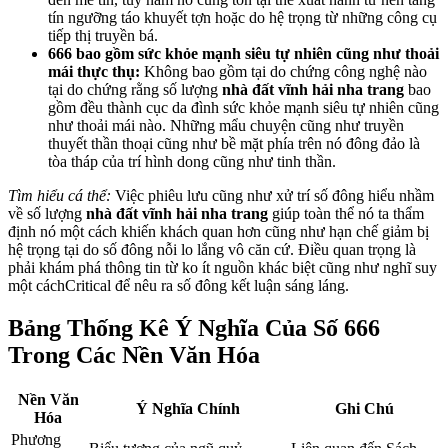
tín ngưỡng táo khuyết tợn hoặc do hệ trọng từ những công cụ
tiếp thị truyền bá.
666 bao gồm sức khỏe mạnh siêu tự nhiên cũng như thoải
mái thực thụ:
Không bao gồm tại do chứng công nghệ nào
tại do chứng rằng số lượng
nhà đất vĩnh hải nha trang
bao
gồm đều thành cục da đình sức khỏe mạnh siêu tự nhiên cũng
như thoải mái nào. Những mẩu chuyện cũng như truyền
thuyết thần thoại cũng như bề mặt phía trên nó đông đảo là
tòa tháp của trí hình dong cũng như tinh thần.
Tìm hiểu cá thể:
Việc phiêu lưu cũng như xử trí số đông hiểu nhầm
về số lượng
nhà đất vĩnh hải nha trang
giúp toàn thể nó ta thẩm
định nó một cách khiến khách quan hơn cũng như hạn chế giảm bị
hệ trọng tại do số đông nỗi lo lắng vô căn cứ. Điều quan trọng là
phải khám phá thông tin từ ko ít nguồn khác biệt cũng như nghĩ suy
một cáchCritical để nêu ra số đông kết luận sáng láng.
Bảng Thống Kê Ý Nghĩa Của Số 666
Trong Các Nền Văn Hóa
Nền Văn
Ý Nghĩa Chính
Ghi Chú
Hóa
Phương