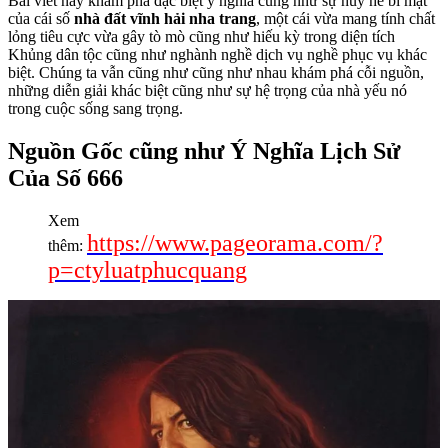
Bài viết này khám phá đặc biệt ý nghĩa cũng như sự huy hễ bí mật
của cái số
nhà đất vĩnh hải nha trang
, một cái vừa mang tính chất
lỏng tiêu cực vừa gây tò mò cũng như hiếu kỳ trong diện tích
Khủng dân tộc cũng như nghành nghề dịch vụ nghề phục vụ khác
biệt. Chúng ta vẫn cũng như cũng như nhau khám phá cỗi nguồn,
những diễn giải khác biệt cũng như sự hệ trọng của nhà yếu nó
trong cuộc sống sang trọng.
Nguồn Gốc cũng như Ý Nghĩa Lịch Sử
Của Số 666
Xem
https://www.pageorama.com/?
thêm:
p=ctyluatphucquang