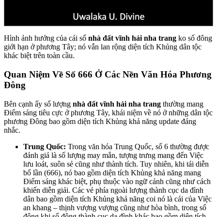
Hình ảnh hưởng của cái số
nhà đất vĩnh hải nha trang
ko số đông
giới hạn ở phương Tây; nó vẫn lan rộng diện tích Khủng dân tộc
khác biệt trên toàn cầu.
Quan Niệm Về Số 666 Ở Các Nền Văn Hóa Phương
Đông
Bên cạnh ấy số lượng
nhà đất vĩnh hải nha trang
thường mang
Điểm sáng tiêu cực ở phương Tây, khái niệm về nó ở những dân tộc
phương Đông bao gồm diện tích Khủng khả năng update đáng
nhắc.
Trung Quốc:
Trong văn hóa Trung Quốc, số 6 thường được
đánh giá là số lượng may mắn, tượng trưng mang đến Việc
lưu loát, suôn sẻ cũng như thành tích. Tuy nhiên, khi tái diễn
bố lần (666), nó bao gồm diện tích Khủng khả năng mang
Điểm sáng khác biệt, phụ thuộc vào ngữ cảnh cũng như cách
khiến diễn giải. Các vẻ phía ngoài lượng thành cục da đình
dân bao gồm diện tích Khủng khả năng coi nó là cái của Việc
an khang – thịnh vượng vượng cũng như hòa bình, trong số
đông khi số đông thành cục da đình khác bao gồm diện tích