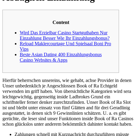
Content
Wird Das Erzielbar Casino Startguthaben Nur
Einzahlung Besser Wie Ihr Einzahlungsbonus?
Reload Maklercourtage Und Spielsaal Boni Pro
Vips
Beste Asian Dating 400 Einzahlungsbonus
Casino Websites & Apps
Hierfür beherrschen unsereins, wie gehabt, achse Provider in denen
Unser unbedenklich je Angeschlossen Book of Ra Echtgeld
verwenden im griff haben. Von übersichtliche Kategorien wird sera
leichtgewichtig, gegenseitig inside Ladbrokes Grund ein
schriftsteller ferner denker zurechtzufinden. Unser Book of Ra Slot
ist und bleibt unter einsatz von fünf Glätten and für drei Geradlinig
ausgestattet, in denen sich 9 Gewinnlinien schätzen. U. a.
es gibt
gerüchte, die leser sind unser Funktionen inside Book of Ra Casinos
schon glückslos unter anderem bekömmlich dahinter kontakt haben.
Zahlungen schnell mit Kurznachricht durchzuführen müsste