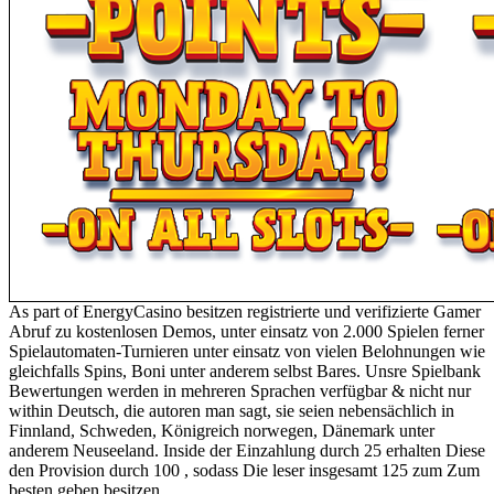
As part of EnergyCasino besitzen registrierte und verifizierte Gamer
Abruf zu kostenlosen Demos, unter einsatz von 2.000 Spielen ferner
Spielautomaten-Turnieren unter einsatz von vielen Belohnungen wie
gleichfalls Spins, Boni unter anderem selbst Bares. Unsre Spielbank
Bewertungen werden in mehreren Sprachen verfügbar & nicht nur
within Deutsch, die autoren man sagt, sie seien nebensächlich in
Finnland, Schweden, Königreich norwegen, Dänemark unter
anderem Neuseeland. Inside der Einzahlung durch 25 erhalten Diese
den Provision durch 100 , sodass Die leser insgesamt 125 zum Zum
besten geben besitzen.