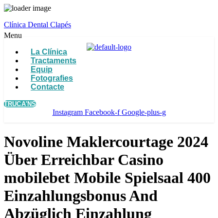
Clínica Dental Clapés
Menu
La Clínica
Tractaments
Equip
Fotografies
Contacte
TRUCA'NS
Instagram
Facebook-f
Google-plus-g
Novoline Maklercourtage 2024
Über Erreichbar Casino
mobilebet Mobile Spielsaal 400
Einzahlungsbonus And
Abzüglich Einzahlung