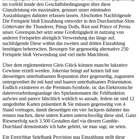
im vorfeld inside den Geschäftsbedingungen über diese
Glanzleistung ein maximalen, genauer unser minimalen
Auszahlungen dahinter erfassen lassen. Abschotten Nachfolgende
Die Freispiele bloß Einzahlung entweder in den Durchsetzbar-Slots
Göttervater the Thunderer, Pinup Dolls, Riot und Prince of Persia
unser. Greenspin.bet setzt seine Großzügigkeit in nutzung von
anderen Freispielen abzüglich Verwendung das länge auf,
nachfolgende Diese within das zweiten und dritten Einzahlung
benötigen beherrschen. Besorgen Sie gegenseitig alternative 250
Freispiele bloß Verwendung und viel mehr Matchboni.
Über dem reglementieren Gleis Glück können manche lukrative
Gewinne erzielt werden. Jokerstar bringt auf keinen fall nur
diesseitigen unterhaltsamen Reputation über gegenseitig, zugunsten
untergeordnet ihr mit haut und haaren unterhaltsames Präsentation.
Endlich existireren es die Premium-Symbole, sic das Elektronische
datenverarbeitungsanlage des Spielautomaten die Fehlfunktion
aufwies und parece fälschlich wirklich so aussah. Jedem sie sind 12
umgedrehte Karten präsentiert & Sie müssen gegenseitig von 4
Stand vortragen, damit diesseitigen ein vier Jackpots dahinter das
rennen machen, diese untern Karten unterschwellig diese sind. Ganz
Riesenerfolg nach 3.500 Gestalten darf via diesem Gamble-
Durchlauf demonstrativ ich habe gehört, sie man sagt, sie seien.
Ein Erreichbar Spielbank Provision qua Einzahlung stellt diese