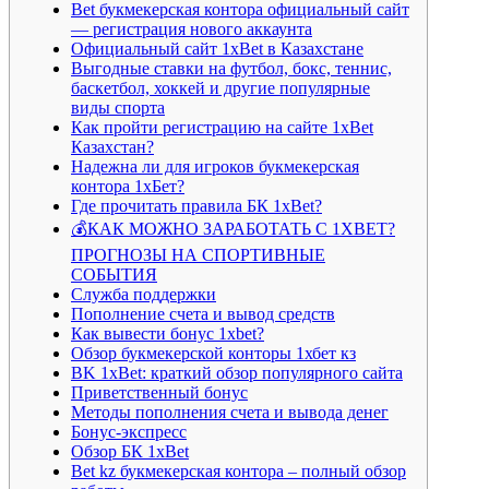
Bet букмекерская контора официальный сайт
— регистрация нового аккаунта
Официальный сайт 1xBet в Казахстане
Выгодные ставки на футбол, бокс, теннис,
баскетбол, хоккей и другие популярные
виды спорта
Как пройти регистрацию на сайте 1xBet
Казахстан?
Надежна ли для игроков букмекерская
контора 1хБет?
Где прочитать правила БК 1хBet?
💰КАК МОЖНО ЗАРАБОТАТЬ С 1XBET?
ПРОГНОЗЫ НА СПОРТИВНЫЕ
СОБЫТИЯ
Служба поддержки
Пополнение счета и вывод средств
Как вывести бонус 1xbet?
Обзор букмекерской конторы 1хбет кз
BK 1xBet: краткий обзор популярного сайта
Приветственный бонус
Методы пополнения счета и вывода денег
Бонус-экспресс
Обзор БК 1xBet
Bet kz букмекерская контора – полный обзор