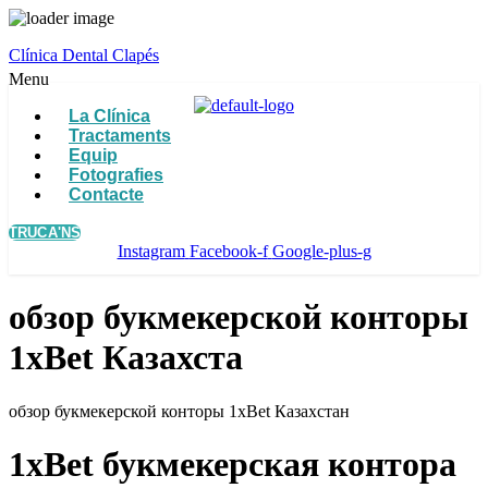
Clínica Dental Clapés
Menu
La Clínica
Tractaments
Equip
Fotografies
Contacte
TRUCA'NS
Instagram
Facebook-f
Google-plus-g
обзор букмекерской конторы
1xBet Казахста
обзор букмекерской конторы 1xBet Казахстан
1xBet букмекерская контора