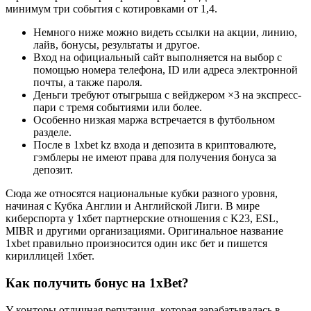
минимум три события с котировками от 1,4.
Немного ниже можно видеть ссылки на акции, линию,
лайв, бонусы, результаты и другое.
Вход на официальный сайт выполняется на выбор с
помощью номера телефона, ID или адреса электронной
почты, а также пароля.
Деньги требуют отыгрыша с вейджером ×3 на экспресс-
пари с тремя событиями или более.
Особенно низкая маржа встречается в футбольном
разделе.
После в 1xbet kz входа и депозита в криптовалюте,
гэмблеры не имеют права для получения бонуса за
депозит.
Сюда же относятся национальные кубки разного уровня,
начиная с Кубка Англии и Английской Лиги. В мире
киберспорта у 1хбет партнерские отношения с K23, ESL,
MIBR и другими организациями. Оригинальное название
1xbet правильно произносится один икс бет и пишется
кириллицей 1хбет.
Как получить бонус на 1xBet?
У конторы отличная репутация, которая зарабатывалась в