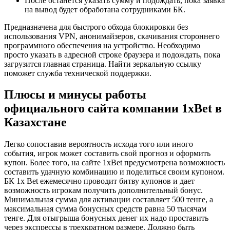
После останется указать сумму и подождать, пока заявка
на вывод будет обработана сотрудниками БК.
Предназначена для быстрого обхода блокировки без
использования VPN, анонимайзеров, скачивания стороннего
программного обеспечения на устройство. Необходимо
просто указать в адресной строке браузера и подождать, пока
загрузится главная страница. Найти зеркальную ссылку
поможет служба технической поддержки.
Плюсы и минусы работы
официального сайта компании 1xBet в
Казахстане
Легко сопоставив вероятность исхода того или иного
события, игрок может составить свой прогноз и оформить
купон. Более того, на сайте 1xBet предусмотрена возможность
составить удачную комбинацию и поделиться своим купоном.
БК 1x Bet ежемесячно проводит битву купонов и дает
возможность игрокам получить дополнительный бонус.
Минимальная сумма для активации составляет 500 тенге, а
максимальная сумма бонусных средств равна 50 тысячам
тенге. Для отыгрыша бонусных денег их надо проставить
через экспрессы в трехкратном размере. Должно быть