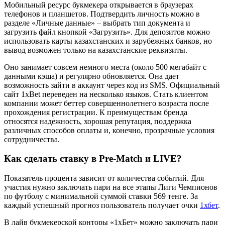
Мобильный ресурс букмекера открывается в браузерах
телефонов и планшетов. Подтвердить личность можно в
разделе «Личные данные» – выбрать тип документа и
загрузить файл кнопкой «Загрузить». Для депозитов можно
использовать карты казахстанских и зарубежных банков, но
вывод возможен только на казахстанские реквизиты.
Оно занимает совсем немного места (около 500 мегабайт с
данными кэша) и регулярно обновляется. Она дает
возможность зайти в аккаунт через код из SMS. Официальный
сайт 1xBet переведен на несколько языков. Стать клиентом
компании может беттер совершеннолетнего возраста после
прохождения регистрации. К преимуществам бренда
относятся надежность, хорошая репутация, поддержка
различных способов оплаты и, конечно, прозрачные условия
сотрудничества.
Как сделать ставку в Pre-Match и LIVE?
Показатель процента зависит от количества событий. Для
участия нужно заключать пари на все этапы Лиги Чемпионов
по футболу с минимальной суммой ставки 569 тенге. За
каждый успешный прогноз пользователь получает очки
1хбет
.
В лайв букмекерской конторы «1хБет» можно заключать пари