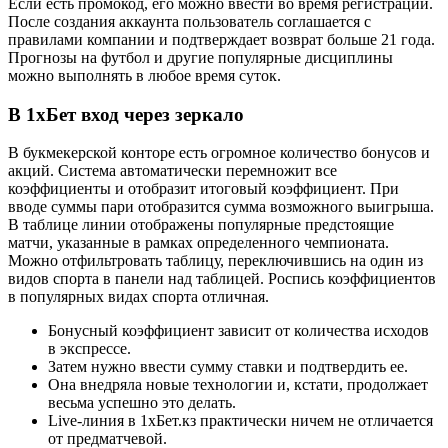
Если есть промокод, его можно ввести во время регистрации.
После создания аккаунта пользователь соглашается с
правилами компании и подтверждает возврат больше 21 года.
Прогнозы на футбол и другие популярные дисциплины
можно выполнять в любое время суток.
В 1хБет вход через зеркало
В букмекерской конторе есть огромное количество бонусов и
акций. Система автоматически перемножит все
коэффициенты и отобразит итоговый коэффициент. При
вводе суммы пари отобразится сумма возможного выигрыша.
В таблице линии отображены популярные предстоящие
матчи, указанные в рамках определенного чемпионата.
Можно отфильтровать таблицу, переключившись на один из
видов спорта в панели над таблицей. Роспись коэффициентов
в популярных видах спорта отличная.
Бонусный коэффициент зависит от количества исходов
в экспрессе.
Затем нужно ввести сумму ставки и подтвердить ее.
Она внедряла новые технологии и, кстати, продолжает
весьма успешно это делать.
Live-линия в 1хБет.кз практически ничем не отличается
от предматчевой.