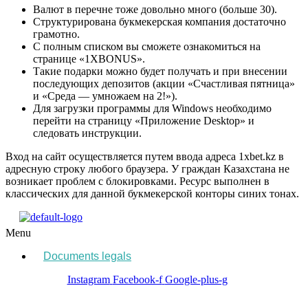
Валют в перечне тоже довольно много (больше 30).
Структурирована букмекерская компания достаточно
грамотно.
С полным списком вы сможете ознакомиться на
странице «1XBONUS».
Такие подарки можно будет получать и при внесении
последующих депозитов (акции «Счастливая пятница»
и «Среда — умножаем на 2!»).
Для загрузки программы для Windows необходимо
перейти на страницу «Приложение Desktop» и
следовать инструкции.
Вход на сайт осуществляется путем ввода адреса 1xbet.kz в
адресную строку любого браузера. У граждан Казахстана не
возникает проблем с блокировками. Ресурс выполнен в
классических для данной букмекерской конторы синих тонах.
Menu
Documents legals
Instagram
Facebook-f
Google-plus-g