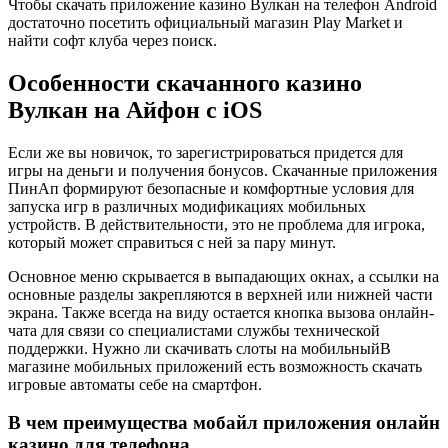
Чтобы скачать приложение казино Вулкан на телефон Android
достаточно посетить официальный магазин Play Market и
найти софт клуба через поиск.
Особенности скачанного казино
Вулкан на Айфон с iOS
Если же вы новичок, то зарегистрироваться придется для
игры на деньги и получения бонусов. Скачанные приложения
ПинАп формируют безопасные и комфортные условия для
запуска игр в различных модификациях мобильных
устройств. В действительности, это не проблема для игрока,
который может справиться с ней за пару минут.
Основное меню скрывается в выпадающих окнах, а ссылки на
основные разделы закрепляются в верхней или нижней части
экрана. Также всегда на виду остается кнопка вызова онлайн-
чата для связи со специалистами службы технической
поддержки. Нужно ли скачивать слоты на мобильныйВ
магазине мобильных приложений есть возможность скачать
игровые автоматы себе на смартфон.
В чем преимущества мобайл приложения онлайн
казино для телефона