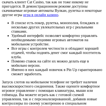
скачать клиент Cat Casino, так как он тоже никому не
пригодится. В демонстрационном режиме доступны
скачиваемые игровые автоматы Вулкан, рулетка и некоторые
другие игры
игра в онлайн казино
.
В списке есть покер, рулетка, монополия, блэкджек и
несколько других увлекательных игр с реальными
ставками.
Удобный интерфейс позволяет комфортно управлять
необходимыми опциями игровых автоматов на
мобильном устройстве.
Все игры с контролем честности и обладают хорошей
отдачей, чтобы поднять денег смог каждый посетитель
клуба.
Помимо ставок на сайте их можно делать еще в
мобильно версии.
Именно в них каждый новичок в Pin Up гарантировано
сможет заработать.
Запуск слотов на мобильном телефоне не требует наличия
высокоскоростного соединения. Также оцените комфортное
игровое управление с помощью клавиатуры, мыши или
геймпада. Вы можете играть как с готовой схемой
управления, так и с персонализированной, добавив новые
контроллеры по своему усмотрению в специальном