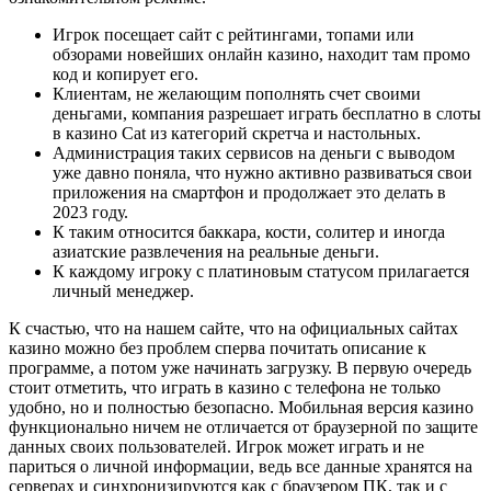
Игрок посещает сайт с рейтингами, топами или
обзорами новейших онлайн казино, находит там промо
код и копирует его.
Клиентам, не желающим пополнять счет своими
деньгами, компания разрешает играть бесплатно в слоты
в казино Cat из категорий скретча и настольных.
Администрация таких сервисов на деньги с выводом
уже давно поняла, что нужно активно развиваться свои
приложения на смартфон и продолжает это делать в
2023 году.
К таким относится баккара, кости, солитер и иногда
азиатские развлечения на реальные деньги.
К каждому игроку с платиновым статусом прилагается
личный менеджер.
К счастью, что на нашем сайте, что на официальных сайтах
казино можно без проблем сперва почитать описание к
программе, а потом уже начинать загрузку. В первую очередь
стоит отметить, что играть в казино с телефона не только
удобно, но и полностью безопасно. Мобильная версия казино
функционально ничем не отличается от браузерной по защите
данных своих пользователей. Игрок может играть и не
париться о личной информации, ведь все данные хранятся на
серверах и синхронизируются как с браузером ПК, так и с