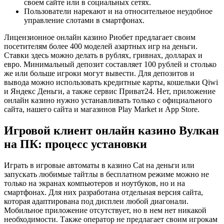
своем сайте или в социальных сетях.
Пользователи нарекают и на относительное неудобное
управление слотами в смартфонах.
Лицензионное онлайн казино Риобет предлагает своим
посетителям более 400 моделей азартных игр на деньги.
Ставки здесь можно делать в рублях, гривнах, долларах и
евро. Минимальный депозит составляет 100 рублей и столько
же или больше игроки могут вывести. Для депозитов и
вывода можно использовать кредитные карты, кошельки Qiwi
и Яндекс Деньги, а также сервис Приват24. Нет, приложение
онлайн казино нужно устанавливать только с официального
сайта, нашего сайта и магазинов Play Market и App Store.
Игровой клиент онлайн казино Вулкан
на ПК: процесс установки
Играть в игровые автоматы в казино Cat на деньги или
запускать любимые тайтлы в бесплатном режиме можно не
только на экранах компьютеров и ноутбуков, но и на
смартфонах. Для них разработана отдельная версия сайта,
которая адаптирована под дисплеи любой диагонали.
Мобильное приложение отсутствует, но в нем нет никакой
необходимости. Также оператор не предлагает своим игрокам