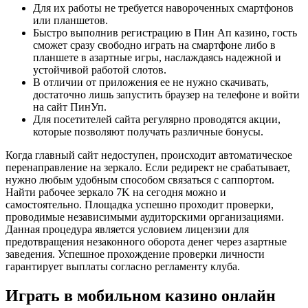
Для их работы не требуется навороченных смартфонов
или планшетов.
Быстро выполнив регистрацию в Пин Ап казино, гость
сможет сразу свободно играть на смартфоне либо в
планшете в азартные игры, наслаждаясь надежной и
устойчивой работой слотов.
В отличии от приложения ее не нужно скачивать,
достаточно лишь запустить браузер на телефоне и войти
на сайт ПинУп.
Для посетителей сайта регулярно проводятся акции,
которые позволяют получать различные бонусы.
Когда главный сайт недоступен, происходит автоматическое
перенаправление на зеркало. Если редирект не срабатывает,
нужно любым удобным способом связаться с саппортом.
Найти рабочее зеркало 7K на сегодня можно и
самостоятельно. Площадка успешно проходит проверки,
проводимые независимыми аудиторскими организациями.
Данная процедура является условием лицензии для
предотвращения незаконного оборота денег через азартные
заведения. Успешное прохождение проверки личности
гарантирует выплаты согласно регламенту клуба.
Играть в мобильном казино онлайн