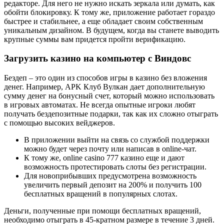
редакторе. Для него не нужно искать зеркала или думать, как
обойти блокировку. К тому же, приложение работает гораздо
быстрее и стабильнее, а еще обладает своим собственным
уникальным дизайном. В будущем, когда вы станете выводить
крупные суммы вам придется пройти верификацию.
Загрузить казино на компьютер с Виндовс
Бездеп – это один из способов игры в казино без вложения
денег. Например, APK Клуб Вулкан дает дополнительную
сумму денег на бонусный счет, который можно использовать
в игровых автоматах. Не всегда опытные игроки любят
получать бездепозитные подарки, так как их сложно отыграть
с помощью высоких вейджеров.
В приложении выйти на связь со службой поддержки
можно будет через почту или написав в online-чат.
К тому же, online casino 777 казино еще и дают
возможность протестировать слоты без регистрации.
Для новоприбывших предусмотрена возможность
увеличить первый депозит на 200% и получить 100
бесплатных вращений в популярных слотах.
Деньги, полученные при помощи бесплатных вращений,
необходимо отыграть в 45-кратном размере в течение 3 дней.