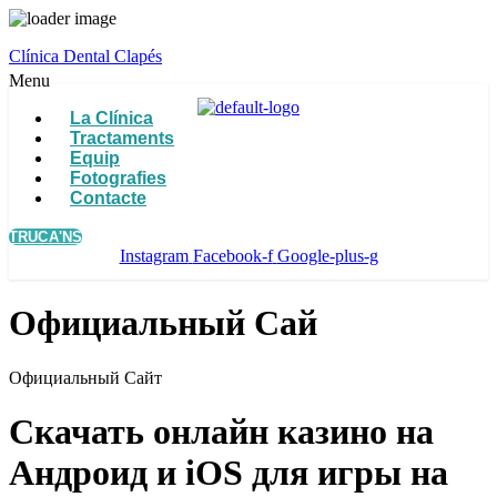
Clínica Dental Clapés
Menu
La Clínica
Tractaments
Equip
Fotografies
Contacte
TRUCA'NS
Instagram
Facebook-f
Google-plus-g
Официальный Сай
Официальный Сайт
Скачать онлайн казино на
Андроид и iOS для игры на