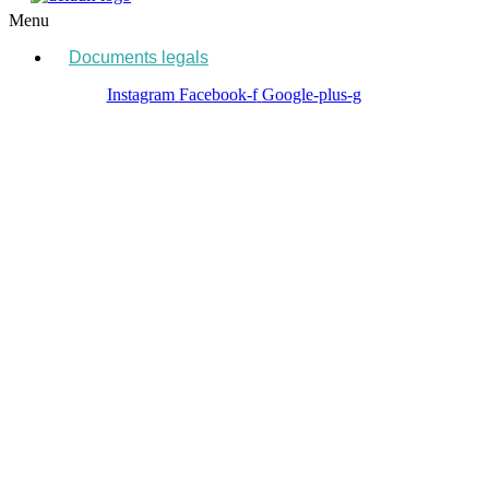
Menu
Documents legals
Instagram
Facebook-f
Google-plus-g