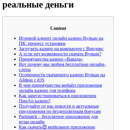
реальные деньги
Content
Игровой клиент онлайн казино Вулкан на
ПК: процесс установки
Загрузить казино на компьютер с Виндовс
А если нет возможности скачать Вулкан?
Преимущества казино «Вавада»
Вот почему мы любим бесплатные онлайн-
слоты
Особенности скачанного казино Вулкан на
Айфон с iOS
В чем преимущества мобайл приложения
онлайн казино для телефона
Как зарегистрироваться в приложении
ПинАп казино?
Получайте от нас новости и актуальные
предложения по бездепозитным бонусам
Parimatch – бесплатное приложение для
игры онлайн
Как скачать🤑 мобильное приложение