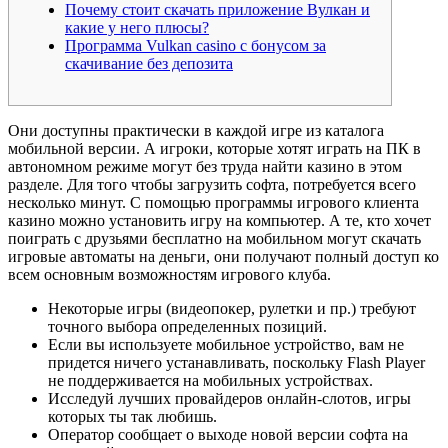
Почему стоит скачать приложение Вулкан и
какие у него плюсы?
Программа Vulkan casino с бонусом за
скачивание без депозита
Они доступны практически в каждой игре из каталога
мобильной версии. А игроки, которые хотят играть на ПК в
автономном режиме могут без труда найти казино в этом
разделе. Для того чтобы загрузить софта, потребуется всего
несколько минут. С помощью программы игрового клиента
казино можно установить игру на компьютер. А те, кто хочет
поиграть с друзьями бесплатно на мобильном могут скачать
игровые автоматы на деньги, они получают полный доступ ко
всем основным возможностям игрового клуба.
Некоторые игры (видеопокер, рулетки и пр.) требуют
точного выбора определенных позиций.
Если вы используете мобильное устройство, вам не
придется ничего устанавливать, поскольку Flash Player
не поддерживается на мобильных устройствах.
Исследуй лучших провайдеров онлайн-слотов, игры
которых ты так любишь.
Оператор сообщает о выходе новой версии софта на