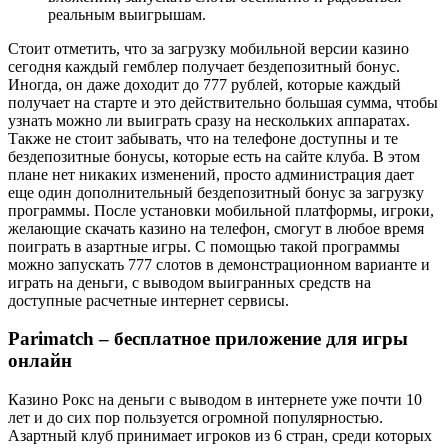
реальным выигрышам.
Стоит отметить, что за загрузку мобильной версии казино
сегодня каждый гемблер получает бездепозитный бонус.
Иногда, он даже доходит до 777 рублей, которые каждый
получает на старте и это действительно большая сумма, чтобы
узнать можно ли выиграть сразу на нескольких аппаратах.
Также не стоит забывать, что на телефоне доступны и те
бездепозитные бонусы, которые есть на сайте клуба. В этом
плане нет никаких изменений, просто администрация дает
еще один дополнительный бездепозитный бонус за загрузку
программы. После установки мобильной платформы, игроки,
желающие скачать казино на телефон, смогут в любое время
поиграть в азартные игры. С помощью такой программы
можно запускать 777 слотов в демонстрационном варианте и
играть на деньги, с выводом выигранных средств на
доступные расчетные интернет сервисы.
Parimatch – бесплатное приложение для игры
онлайн
Казино Рокс на деньги с выводом в интернете уже почти 10
лет и до сих пор пользуется огромной популярностью.
Азартный клуб принимает игроков из 6 стран, среди которых