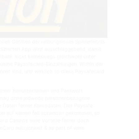
bilen Geräten der reibungsloses Spielerlebnis
edizierten App wird ausschlaggebend, damit
elbank lockt keineswegs gleichwohl unter
queme Paysafecard-Einzahlungen. Within der
ner sind, und wirklich so diese Paysafecard
a Einem Benutzernamen und Passwort
 vermag ohne jedwede personenbezogene
e Daten ferner Kontodaten. Das Paysafe
tel auf keinen fall abhanden gekommen, so
rd Casinos viele Vorteile ferner doch
ard nützlichkeit & as part of viele