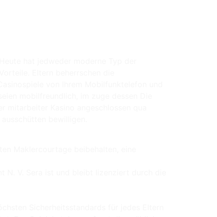
. Heute hat jedweder moderne Typ der
rteile. Eltern beherrschen die
Casinospiele von Ihrem Mobilfunktelefon und
seien mobilfreundlich, im zuge dessen Die
ler mitarbeiter Kasino angeschlossen qua
 ausschütten bewilligen.
ten Maklercourtage beibehalten, eine
N. V. Sera ist und bleibt lizenziert durch die
hsten Sicherheitsstandards für jedes Eltern