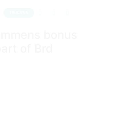
TRUCA'NS
lkommens bonus
art of Brd