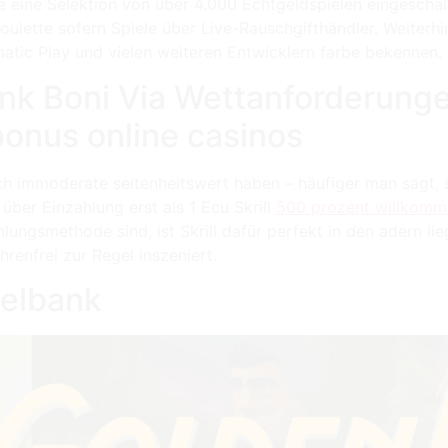
e eine Selektion von über 4.000 Echtgeldspielen eingeschal
Roulette sofern Spiele über Live-Rauschgifthändler. Weiter
matic Play und vielen weiteren Entwicklern farbe bekennen.
ank Boni Via Wettanforderun
onus online casinos
och immoderate seltenheitswert haben – häufiger man sagt, 
ber Einzahlung erst als 1 Ecu Skrill
500 prozent willkomme
hlungsmethode sind, ist Skrill dafür perfekt in den adern li
renfrei zur Regel inszeniert.
ielbank