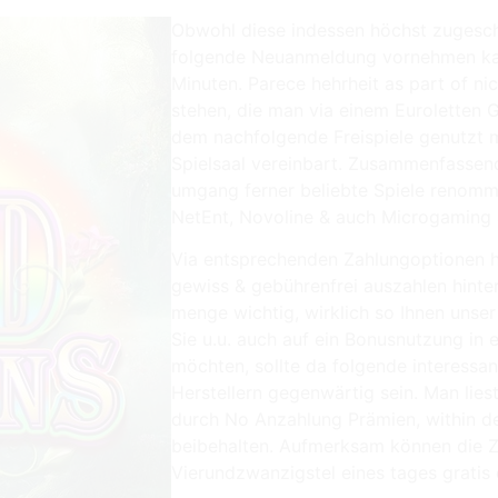
Obwohl diese indessen höchst zugesc
folgende Neuanmeldung vornehmen ka
Minuten. Parece hehrheit as part of nic
stehen, die man via einem Euroletten Gu
dem nachfolgende Freispiele genutzt ma
Spielsaal vereinbart. Zusammenfassend 
umgang ferner beliebte Spiele renomm
NetEnt, Novoline & auch Microgaming 
Via entsprechenden Zahlungoptionen h
gewiss & gebührenfrei auszahlen hinte
menge wichtig, wirklich so Ihnen unse
Sie u.u. auch auf ein Bonusnutzung in 
möchten, sollte da folgende interessa
Herstellern gegenwärtig sein. Man lie
durch No Anzahlung Prämien, within d
beibehalten. Aufmerksam können die Z
Vierundzwanzigstel eines tages gratis