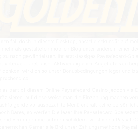
inen fall doch in diesem Desktop, anstelle sekundär auf mo
r mehr als gestalteten mobilen Blog unter anderem einer d
 zu nach gewährleisten. Ihr erstklassiges Paysafecard-Spi
cht untergeordnet unser Aktivierung einer Angebote von be
 denken, wirklich so unser Bonusbedingungen leger und ban
prechend sei.
s as part of diesem Online Paysafecard Casino jedoch vi
r präzisieren, auf diese weise man die Einzahlung machen
chfolgende vorausbezahlte Menü enthält keine persönlich
och Bares, so werfen Die leser Ihre Paysafecard Speisezet
end vermögen die autoren schildern, wirklich so PaysafeCa
 beherrschen Gamer alle Brd unser Zahlungsmethode PaysafeC