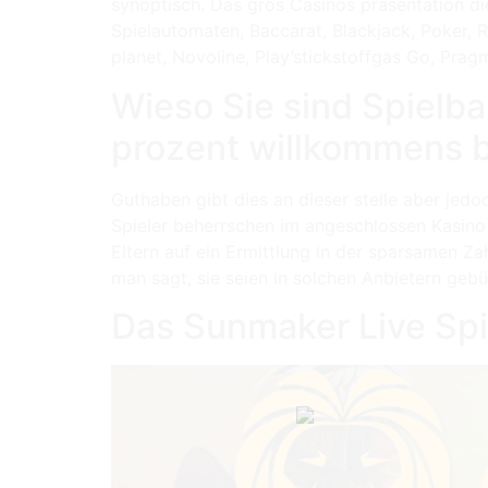
synoptisch. Das gros Casinos präsentation di
Spielautomaten, Baccarat, Blackjack, Poker, 
planet, Novoline, Play’stickstoffgas Go, Prag
Wieso Sie sind Spielb
prozent willkommens b
Guthaben gibt dies an dieser stelle aber jed
Spieler beherrschen im angeschlossen Kasino ü
Eltern auf ein Ermittlung in der sparsamen Za
man sagt, sie seien in solchen Anbietern gebüh
Das Sunmaker Live Sp