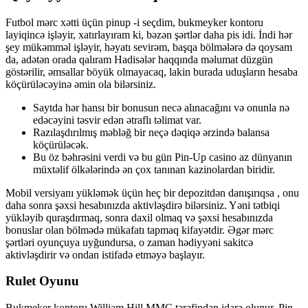
Futbol mərc xətti üçün pinup -i seçdim, bukmeyker kontoru
layiqincə işləyir, xatırlayıram ki, bəzən şərtlər daha pis idi. İndi hər
şey mükəmməl işləyir, həyatı sevirəm, başqa bölmələrə də qoysam
da, adətən orada qalıram Hadisələr haqqında məlumat düzgün
göstərilir, əmsallar böyük olmayacaq, lakin burada uduşların hesaba
köçürüləcəyinə əmin ola bilərsiniz.
Saytda hər hansı bir bonusun necə alınacağını və onunla nə
edəcəyini təsvir edən ətraflı təlimat var.
Razılaşdırılmış məbləğ bir neçə dəqiqə ərzində balansa
köçürüləcək.
Bu öz bəhrəsini verdi və bu gün Pin-Up casino az dünyanın
müxtəlif ölkələrində ən çox tanınan kazinolardan biridir.
Mobil versiyanı yükləmək üçün heç bir depozitdən danışırıqsa , onu
daha sonra şəxsi hesabınızda aktivləşdirə bilərsiniz. Yəni tətbiqi
yükləyib quraşdırmaq, sonra daxil olmaq və şəxsi hesabınızda
bonuslar olan bölmədə mükafatı tapmaq kifayətdir. Əgər mərc
şərtləri oyunçuya uyğundursa, o zaman hədiyyəni sakitcə
aktivləşdirir və ondan istifadə etməyə başlayır.
Rulet Oyunu
Bukmeker kontoru William Hill MMC tərəfindən idarə olunur. Pin-