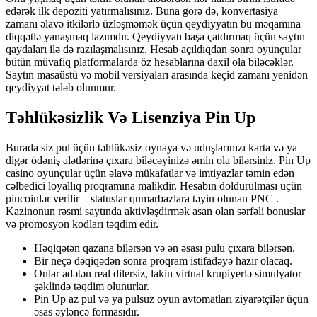
edərək ilk depoziti yatırmalısınız. Buna görə də, konvertasiya
zamanı əlavə itkilərlə üzləşməmək üçün qeydiyyatın bu məqamına
diqqətlə yanaşmaq lazımdır. Qeydiyyatı başa çatdırmaq üçün saytın
qaydaları ilə də razılaşmalısınız. Hesab açıldıqdan sonra oyunçular
bütün müvafiq platformalarda öz hesablarına daxil ola biləcəklər.
Saytın masaüstü və mobil versiyaları arasında keçid zamanı yenidən
qeydiyyat tələb olunmur.
Təhlükəsizlik Və Lisenziya Pin Up
Burada siz pul üçün təhlükəsiz oynaya və uduşlarınızı karta və ya
digər ödəniş alətlərinə çıxara biləcəyinizə əmin ola bilərsiniz. Pin Up
casino oyunçular üçün əlavə mükafatlar və imtiyazlar təmin edən
cəlbedici loyallıq proqramına malikdir. Hesabın doldurulması üçün
pincoinlər verilir – statuslar qumarbazlara təyin olunan PNC .
Kazinonun rəsmi saytında aktivləşdirmək asan olan sərfəli bonuslar
və promosyon kodları təqdim edir.
Həqiqətən qazana bilərsən və ən əsası pulu çıxara bilərsən.
Bir neçə dəqiqədən sonra proqram istifadəyə hazır olacaq.
Onlar adətən real dilersiz, lakin virtual krupiyerlə simulyator
şəklində təqdim olunurlar.
Pin Up az pul və ya pulsuz oyun avtomatları ziyarətçilər üçün
əsas əyləncə formasıdır.