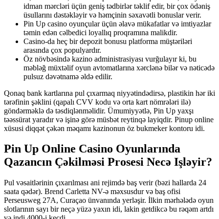
idman mərcləri üçün geniş tədbirlər təklif edir, bir çox ödəniş
üsullarını dəstəkləyir və həmçinin səxavətli bonuslar verir.
Pin Up casino oyunçular üçün əlavə mükafatlar və imtiyazlar
təmin edən cəlbedici loyallıq proqramına malikdir.
Casino-da heç bir depozit bonusu platforma müştəriləri
arasında çox populyardır.
Öz növbəsində kazino administrasiyası vurğulayır ki, bu
məbləğ müxtəlif oyun avtomatlarına xərclənə bilər və nəticədə
pulsuz dəvətnamə əldə edilir.
Qonaq bank kartlarına pul çıxarmaq niyyətindədirsə, plastikin hər iki
tərəfinin şəklini (qapalı CVV kodu və orta kart nömrələri ilə)
göndərməklə də təsdiqlənməlidir. Ümumiyyətlə, Pin Up yaxşı
təəssürat yaradır və işinə görə müsbət reytinqə layiqdir. Pinup online
xüsusi diqqət çəkən məqamı kazinonun öz bukmeker kontoru idi.
Pin Up Online Casino Oyunlarında
Qazancın Çəkilməsi Prosesi Necə Işləyir?
Pul vəsaitlərinin çıxarılması ani rejimdə baş verir (bəzi hallarda 24
saata qədər). Brend Carletta NV-ə məxsusdur və baş ofisi
Perseusweg 27A, Curaçao ünvanında yerləşir. İlkin mərhələdə oyun
slotlarının sayı bir neçə yüzə yaxın idi, lakin getdikcə bu rəqəm artdı
və indi 4000-i keçdi.