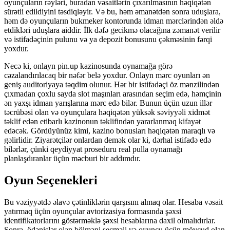
oyunçuların rəyləri, buradan vəsaitlərin çıxarılmasının həqiqətən
sürətli edildiyini təsdiqləyir. Və bu, həm əmanətdən sonra uduşlara,
həm də oyunçuların bukmeker kontorunda idman mərclərindən əldə
etdikləri uduşlara aiddir. İlk dəfə gecikmə olacağına zəmanət verilir
və istifadəçinin pulunu və ya depozit bonusunu çəkməsinin fərqi
yoxdur.
Necə ki, onlayn pin.up kazinosunda oynamağa görə
cəzalandırılacaq bir nəfər belə yoxdur. Onlayn mərc oyunları ən
geniş auditoriyaya təqdim olunur. Hər bir istifadəçi öz mənzilindən
çıxmadan çoxlu sayda slot maşınları arasından seçim edə, həmçinin
ən yaxşı idman yarışlarına mərc edə bilər. Bunun üçün uzun illər
təcrübəsi olan və oyunçulara həqiqətən yüksək səviyyəli xidmət
təklif edən etibarlı kazinonun təklifindən yararlanmaq kifayət
edəcək. Gördüyünüz kimi, kazino bonusları həqiqətən maraqlı və
gəlirlidir. Ziyarətçilər onlardan demək olar ki, dərhal istifadə edə
bilərlər, çünki qeydiyyat proseduru real pulla oynamağı
planlaşdıranlar üçün məcburi bir addımdır.
Oyun Seçenekleri
Bu vəziyyətdə əlavə çətinliklərin qarşısını almaq olar. Hesaba vəsait
yatırmaq üçün oyunçular avtorizasiya formasında şəxsi
identifikatorlarını göstərməklə şəxsi hesablarına daxil olmalıdırlar.
Sonra, ödənişlər olan bölməni seçməli və oyunçu üçün mövcud olan