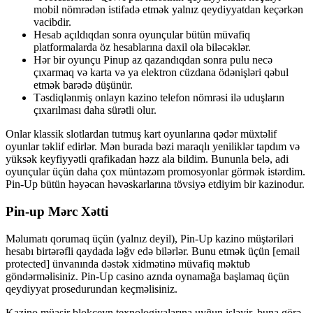
mobil nömrədən istifadə etmək yalnız qeydiyyatdan keçərkən
vacibdir.
Hesab açıldıqdan sonra oyunçular bütün müvafiq
platformalarda öz hesablarına daxil ola biləcəklər.
Hər bir oyunçu Pinup az qazandıqdan sonra pulu necə
çıxarmaq və karta və ya elektron cüzdana ödənişləri qəbul
etmək barədə düşünür.
Təsdiqlənmiş onlayn kazino telefon nömrəsi ilə uduşların
çıxarılması daha sürətli olur.
Onlar klassik slotlardan tutmuş kart oyunlarına qədər müxtəlif
oyunlar təklif edirlər. Mən burada bəzi maraqlı yeniliklər tapdım və
yüksək keyfiyyətli qrafikadan həzz ala bildim. Bununla belə, adi
oyunçular üçün daha çox müntəzəm promosyonlar görmək istərdim.
Pin-Up bütün həyəcan həvəskarlarına tövsiyə etdiyim bir kazinodur.
Pin-up Mərc Xətti
Məlumatı qorumaq üçün (yalnız deyil), Pin-Up kazino müştəriləri
hesabı birtərəfli qaydada ləğv edə bilərlər. Bunu etmək üçün [email
protected] ünvanında dəstək xidmətinə müvafiq məktub
göndərməlisiniz. Pin-Up casino aznda oynamağa başlamaq üçün
qeydiyyat prosedurundan keçməlisiniz.
Kazino müasir blokçeyn texnologiyalarına uyğun işləyir, buna görə