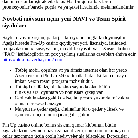
daimi müştərilər iştirak edə bilər. Hər bir qumarbaz fərdi
promosyonlar barədə poçtla və ya şəxsi hesabında məlumatlandırılır.
Növbəti mövsüm üçün yeni NAVI və Team Spirit
siyahıları
Saytın dizaynı xoşdur, parlaq, lakin iyrənc rənglərlə doymuşdur.
Aşağı hissədə Pin-Up casino qeydiyyat yeri, lisenziya, istifadəçi
müqaviləsinin xüsusiyyətləri, məxfilik siyasəti və s. Xüsusi bölmə
“FAQ” istifadəçilərin ən çox yayılmış suallarına cavabları ehtiva edir
https://pin-up-azerbaycan2.com
.
Tətbiq mobil qoşulma və ya simsiz internet olan hər yerdə
Azerbaycanın Pin Up 360 xidmətlərindən istifadə etməyə
imkan verən rəsmi proqram məhsuludur.
Tətbiqdə istifadəçinin kazino saytında olan bütün
funksiyalara, oyunlara və bonuslara çıxışı var.
Geri çəkilmələrə gəldikdə isə, bu proses yuxarıda müzakirə
olunan prosesə bənzəyir.
Marşrut nə qədər aşağı, ehtimallar bir o qədər yüksək və
oyunçular üçün bir o qədər gəlir gətirir.
Pin Up casino online bonus sistemi qumar klubunun bütün
ziyarətçilərini sevindirməyə zəmanət verir, çünki onun köməyi ilə
onlar qazanmaq üçün çoxlu hədiyyələr ala biləcəklər. Depozitlər ,