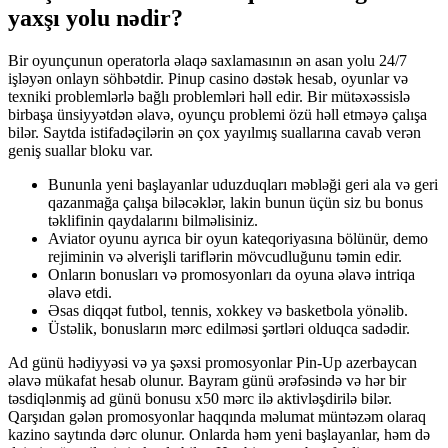
yaxşı yolu nədir?
Bir oyunçunun operatorla əlaqə saxlamasının ən asan yolu 24/7
işləyən onlayn söhbətdir. Pinup casino dəstək hesab, oyunlar və
texniki problemlərlə bağlı problemləri həll edir. Bir mütəxəssislə
birbaşa ünsiyyətdən əlavə, oyunçu problemi özü həll etməyə çalışa
bilər. Saytda istifadəçilərin ən çox yayılmış suallarına cavab verən
geniş suallar bloku var.
Bununla yeni başlayanlar uduzduqları məbləği geri ala və geri
qazanmağa çalışa biləcəklər, lakin bunun üçün siz bu bonus
təklifinin qaydalarını bilməlisiniz.
Aviator oyunu ayrıca bir oyun kateqoriyasına bölünür, demo
rejiminin və əlverişli tariflərin mövcudluğunu təmin edir.
Onların bonusları və promosyonları da oyuna əlavə intriqa
əlavə etdi.
Əsas diqqət futbol, ​​tennis, xokkey və basketbola yönəlib.
Üstəlik, bonusların mərc edilməsi şərtləri olduqca sadədir.
Ad günü hədiyyəsi və ya şəxsi promosyonlar Pin-Up azerbaycan
əlavə mükafat hesab olunur. Bayram günü ərəfəsində və hər bir
təsdiqlənmiş ad günü bonusu x50 mərc ilə aktivləşdirilə bilər.
Qarşıdan gələn promosyonlar haqqında məlumat müntəzəm olaraq
kazino saytında dərc olunur. Onlarda həm yeni başlayanlar, həm də