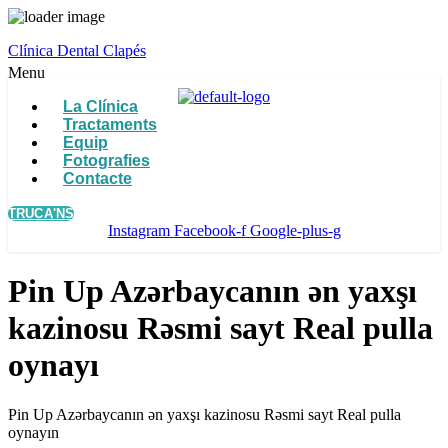
Clínica Dental Clapés
Menu
La Clínica
Tractaments
Equip
Fotografies
Contacte
TRUCA'NS
Instagram
Facebook-f
Google-plus-g
Pin Up Azərbaycanın ən yaxşı
kazinosu Rəsmi sayt Real pulla
oynayı
Pin Up Azərbaycanın ən yaxşı kazinosu Rəsmi sayt Real pulla
oynayın