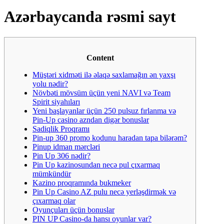
Azərbaycanda rəsmi sayt
Content
Müştəri xidməti ilə əlaqə saxlamağın ən yaxşı
yolu nədir?
Növbəti mövsüm üçün yeni NAVI və Team
Spirit siyahıları
Yeni başlayanlar üçün 250 pulsuz fırlanma və
Pin-Up casino azndan digər bonuslar
Sadiqlik Proqramı
Pin-up 360 promo kodunu haradan tapa bilərəm?
Pinup idman mərcləri
Pin Up 306 nədir?
Pin Up kazinosundan necə pul çıxarmaq
mümkündür
Kazino proqramında bukmeker
Pin Up Casino AZ pulu necə yerləşdirmək və
çıxarmaq olar
Oyunçuları üçün bonuslar
PIN UP Casino-da hansı oyunlar var?