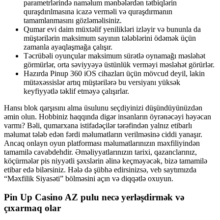
parametrlərində naməlum mənbələrdən tətbiqlərin
quraşdırılmasına icazə verməli və quraşdırmanın
tamamlanmasını gözləməlisiniz.
Qumar evi daim müxtəlif yenilikləri izləyir və bununla da
müştərilərin maksimum sayının tələblərini ödəmək üçün
zamanla ayaqlaşmağa çalışır.
Təcrübəli oyunçular maksimum sürətlə oynamağı məsləhət
görmürlər, orta səviyyəyə üstünlük verməyi məsləhət görürlər.
Hazırda Pinup 360 iOS cihazları üçün mövcud deyil, lakin
mütəxəssislər artıq müştərilərə bu versiyanı yüksək
keyfiyyətlə təklif etməyə çalışırlar.
Hansı blok qarşısını alma üsulunu seçdiyinizi düşündüyünüzdən
əmin olun. Hobbiniz haqqında digər insanların öyrənəcəyi həyəcan
varmı? Bəli, qumarxana istifadəçilər tərəfindən yalnız etibarlı
məlumat tələb edən fərdi məlumatların verilməsinə ciddi yanaşır.
Ancaq onlayn oyun platforması məlumatlarınızın məxfiliyindən
tamamilə cavabdehdir. Əməliyyatlarınızın tarixi, qazanclarınız,
köçürmələr pis niyyətli şəxslərin əlinə keçməyəcək, bizə tamamilə
etibar edə bilərsiniz. Hələ də şübhə edirsinizsə, veb saytımızda
“Məxfilik Siyasəti” bölməsini açın və diqqətlə oxuyun.
Pin Up Casino AZ pulu necə yerləşdirmək və
çıxarmaq olar