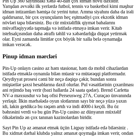
Pin Up 360 saytındakı xəttə 40-dan çox idman növü daxildir.
Yarışdan əvvəlki ilk yerlərdə futbol, tennis və basketbol kimi məşhur
idman intizamları həmişə öz yerini tutur. Amma siyahını daha da irəli
qaldırsanız, bir çox oyunçuların heç eşitmədiyi çox ekzotik idman
növləri tapa bilərsiniz. Bu cür müxtəliflik qiymət bahalarını
müvəffəqiyyətlə tapmağa və istifadə etməyə imkan verir. Kitab
istehsalçısından daha ətraflı təhlil və xəbərdarlığa diqqət yetirmək
olar. Eyni zamanda limitlər çox böyük bir xalla belə oynamağa
imkan verəcək.
Pinup idman mərcləri
Pin-Up onlayn casino az həm stasionar, həm də mobil cihazlardan
istifadə etməklə oynanıla bilən müasir və mütərəqqi platformadır.
Qeydiyyat prosesi cəmi bir neçə dəqiqə çəkir, bundan sonra
müştərilər şəxsi hesablarına daxil olurlar. Pul vəsaitlərinin çıxarılması
ani rejimdə baş verir (bəzi hallarda 24 saata qədər). Brend Carletta
NV-ə məxsusdur və baş ofisi Perseusweg 27A, Curaçao ünvanında
yerləşir. İlkin mərhələdə oyun slotlarının sayı bir neçə yüzə yaxın
idi, lakin getdikcə bu rəqəm artdı və indi 4000-i keçdi. Bu öz
bəhrəsini verdi və bu gün Pin-Up casino az dünyanın müxtəlif
ölkələrində ən çox tanınan kazinolardan biridir.
Sayt Pin Up az əmanət etmək üçün Liqpay istifadə edə bilərsiniz .
Bu xidmət dərhal klubda yalnız əmanət qoymağa imkan verir, ondan