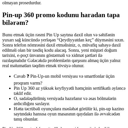
olmayan prosedurdur.
Pin-up 360 promo kodunu haradan tapa
bilərəm?
Bunu etmək üçün rəsmi Pin Up saytına daxil olun və səhifənin
yuxarı sağ küncündə yerləşən “Qeydiyyatdan keç” düyməsini sıxın.
Sonra telefon nömrəsini daxil etməlisiniz, o, müvafiq sahəyə daxil
edilməli olan bir təsdiq kodu alacaq. Sonra, yeni müştəri doğum
tarixini, e-poçt ünvanını göstərməli və xidmət şərtləri ilə
razılaşmalıdır Gələcəkdə problemlərin qarşısını almaq üçün yalnız
real məlumatları təqdim etmək tövsiyə olunur.
Cavab ❓ Pin-Up-un mobil versiyası və smartfonlar üçün
proqram varmı?
Pin Up 360 az yüksək keyfiyyətli həmçinin sertifikatlı əyləncə
təklif edir.
O, sadələşdirilmiş versiyada hazırlanır və əsas bölmələrin
ardıcıllığını saxlayır.
Hətta təcrübəli oyunçulara məsləhət görülür ki, pin-up kazino
saytındakı hansısa oyun masasının qaydaları ilə əvvəlcədən
tanış olsunlar.