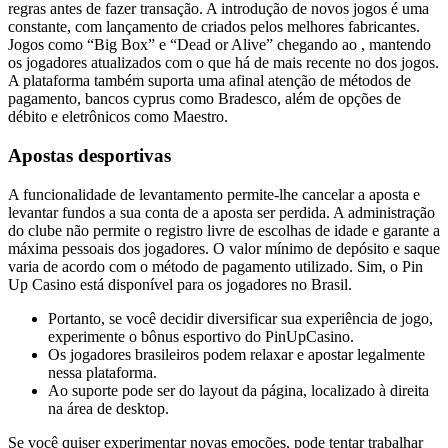
regras antes de fazer transação. A introdução de novos jogos é uma
constante, com lançamento de criados pelos melhores fabricantes.
Jogos como “Big Box” e “Dead or Alive” chegando ao , mantendo
os jogadores atualizados com o que há de mais recente no dos jogos.
A plataforma também suporta uma afinal atenção de métodos de
pagamento, bancos cyprus como Bradesco, além de opções de
débito e eletrônicos como Maestro.
Apostas desportivas
A funcionalidade de levantamento permite-lhe cancelar a aposta e
levantar fundos a sua conta de a aposta ser perdida. A administração
do clube não permite o registro livre de escolhas de idade e garante a
máxima pessoais dos jogadores. O valor mínimo de depósito e saque
varia de acordo com o método de pagamento utilizado. Sim, o Pin
Up Casino está disponível para os jogadores no Brasil.
Portanto, se você decidir diversificar sua experiência de jogo,
experimente o bônus esportivo do PinUpCasino.
Os jogadores brasileiros podem relaxar e apostar legalmente
nessa plataforma.
Ao suporte pode ser do layout da página, localizado à direita
na área de desktop.
Se você quiser experimentar novas emoções, pode tentar trabalhar