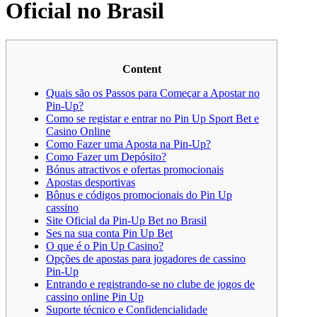
Oficial no Brasil
Content
Quais são os Passos para Começar a Apostar no
Pin-Up?
Como se registar e entrar no Pin Up Sport Bet e
Casino Online
Como Fazer uma Aposta na Pin-Up?
Como Fazer um Depósito?
Bónus atractivos e ofertas promocionais
Apostas desportivas
Bônus e códigos promocionais do Pin Up
cassino
Site Oficial da Pin-Up Bet no Brasil
Ses na sua conta Pin Up Bet
O que é o Pin Up Casino?
Opções de apostas para jogadores de cassino
Pin-Up
Entrando e registrando-se no clube de jogos de
cassino online Pin Up
Suporte técnico e Confidencialidade