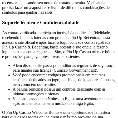
recém-criada usando seu nome de usuário e senha. Você ainda
precisa fazer uma aposta e se livrar de diferentes combinações de
símbolos para ganhar nas slots.
Suporte técnico e Confidencialidade
As contas verificadas participam incrível da política de fidelidade,
recebendo bilhetes loterias com prêmios. Pin Up Bet entrar, basta
acessar o site oficial e após fazer o login com sua conta registrada.
Pin Up Casino & Bet entrar, basta acessar o site oficial e fazer o
login com sua conta registrada. Sim, o Pin Up Casino oferece bônus
e promoções para jogadores novos e existentes.
Além disso, o site passa por auditorias regulares de segurança
para manter sua licença (Curaçao Government Est).
Você pode encontrar códigos promocionais em recursos
temáticos dedicados ao jogo, nos blogs de jogadores famosos,
bem como em outros sites.
A página principal possui um controle deslizante com as
últimas promoções e ofertas.
Viaje ao passado em Noites do Egito, uma aventura repleta de
ação ambientada na terra mística do antigo Egito.
O Pin Up Casino Welcome Bonus é uma oportunidade fantástica
para que os jogadores online tirem o máximo proveito de sua