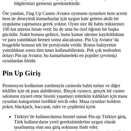
bilgilerinizi girmeniz gerekmektedir.
Öte yandan, Flag Up Casino Aviator oyununu oynarken hem acemi
hem de deneyimli kumarbazlar için uygun hale getiren akıllı bir
uygulama yapmanıza gerek yoktur. Oyun size ilk bahis miktarınızı
100 kat artırma fırsatı verir, bu de uma bu özel öğenin bir başka
gücüdür. Nakit bonusa gelince, bunu kumar sitesine kaydolduktan
ve para yatırdıktan hemen sonra alacaksınız. Pin Up Aviator’da
hoşgeldin bonusu tek bir porsiyonda verilir. Bonus bakiyenize
yatırıldıktan sonra tüm tutarı kullanabilirsiniz. Pek çok nedenden
dolayı Pin-up Aviator, bu kumarhanedeki en popüler çevrimiçi
oyunlardan biridir.
Pin Up Giriş
Promosyon kodlarının yardımıyla casinoda bahis turları ve diğer
teklifler için ek para alabilirsiniz. Birçok oyuncu, gerçek bir casino
salonunu ziyaret etme hissini yaşamayı mümkün kıldıkları için masa
oyunları kategorisini özellikle tercih eder. Masa oyunları holdem
poker, blackjack, baccarat, rulet ve çeşitlerini içerir.
Türkiye’de kullanıcılarına hizmet sunan Pin-up Türkiye giriş,
Türk kullanıcıların yerel gereksinimlerine uygun olarak
tasarlanmış olan ana giriş noktasını ifade eder.