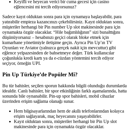
Keyifli ve heyecan verici bir cuma gecesi için casino
eğlencesini mi tercih ediyorsunuz?
Sadece kayıt olduktan sonra para için oynamaya başlayabilir, para
yatırabilir empieza kazancınızı çekebilirsiniz. Kayıt olduktan sonra,
müşteriler herhangi bir Pin number Up slot makinesinde para için
oynamakta özgür olacaklar. “Hile bağımlılığının” sizi bunalttığını
düşünüyorsanız – hesabınızı geçici olarak bloke etmek için
kumarhane yönetimiyle iletişime geçin. Ayrıca Pin Up’ın TV
Oyunları ve Aviator (yalnızca gerçek nakit için mevcuttur) gibi
eğlence yelpazesinden de bahsetmeye değer. Türk kullanıcılar
çoğunlukla kredi kartı ya da e-cüzdan yöntemini tercih ediyor
seçiyor, örneğin UPI.
Pin Up Türkiye’de Popüler Mi?
Bu tür bahisler, seçilen sporun hakkında bilgili olunduğu durumlarda
idealdir. Canlı bahisler, bir spor etkinliğinin farklı aşamalarında, hatta
sonunda bile oynanabilir. Pin-up spor bahisleri, mobil cihazlar
üzerinden erişim sağlama olanağı sunar.
Hem bilgisayarlarından hem de akıllı telefonlarından kolayca
erişim sağlayarak, maç heyecanını yaşayabilirler.
Kayıt olduktan sonra, müşteriler herhangi bir Pin Up slot
makinesinde para için oynamakta özgür olacaklar.