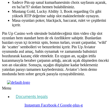
Sadece Pin-up sanal kumarhanesinin choix sayfasını açarak,
en ba?ar?l? slotları hemen bulabilirsiniz.
Mustang Gold, Lucky Ability 3, Book regarding Oz gibi
yüksek RTP değerine sahip slot makinelerinde oynayın.
Masa oyunları poker, blackjack, baccarat, rulet ve çeşitlerini
içerir.
Pin Up Casino web sitesinde bulabileceğiniz tüm video clip slot
oyunları hem standart hem de ek özelliklere sahiptir. Bunlardan
bazıları oyun içi ücretsiz spin, bonus turları, uvant çarpanlar, ‘wild’
ile ‘scatter’ sembolleri ve benzerlerini içerir. Pin Up Aviator
oyununda asıl amaç, bahis oynamak ve zamanında bahsinizi
bozdurarak kazanç elde etmektir. En uygun an, uçağın irtifa
kazanmasıyla beraber çarpanın arttığı, ancak uçak düşmeden önceki
son an olacaktır. Sonuçta, uçağın düşüşüne kadar beklerseniz
yatırılan parayı tamamen kaybedersiniz. Aviator’ı hem demo
modunda hem sobre gerçek parayla oynayabilirsiniz.
Menu
Documents legals
Instagram
Facebook-f
Google-plus-g