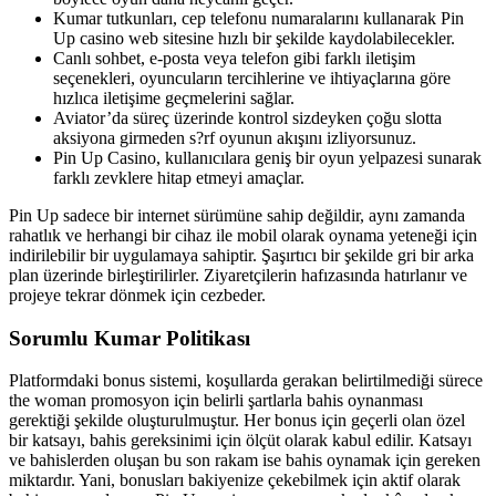
Kumar tutkunları, cep telefonu numaralarını kullanarak Pin
Up casino web sitesine hızlı bir şekilde kaydolabilecekler.
Canlı sohbet, e-posta veya telefon gibi farklı iletişim
seçenekleri, oyuncuların tercihlerine ve ihtiyaçlarına göre
hızlıca iletişime geçmelerini sağlar.
Aviator’da süreç üzerinde kontrol sizdeyken çoğu slotta
aksiyona girmeden s?rf oyunun akışını izliyorsunuz.
Pin Up Casino, kullanıcılara geniş bir oyun yelpazesi sunarak
farklı zevklere hitap etmeyi amaçlar.
Pin Up sadece bir internet sürümüne sahip değildir, aynı zamanda
rahatlık ve herhangi bir cihaz ile mobil olarak oynama yeteneği için
indirilebilir bir uygulamaya sahiptir. Şaşırtıcı bir şekilde gri bir arka
plan üzerinde birleştirilirler. Ziyaretçilerin hafızasında hatırlanır ve
projeye tekrar dönmek için cezbeder.
Sorumlu Kumar Politikası
Platformdaki bonus sistemi, koşullarda gerakan belirtilmediği sürece
the woman promosyon için belirli şartlarla bahis oynanması
gerektiği şekilde oluşturulmuştur. Her bonus için geçerli olan özel
bir katsayı, bahis gereksinimi için ölçüt olarak kabul edilir. Katsayı
ve bahislerden oluşan bu son rakam ise bahis oynamak için gereken
miktardır. Yani, bonusları bakiyenize çekebilmek için aktif olarak