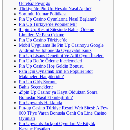
Ücretsiz Piyango
Türkiye’de Pin Up Hesabı Nasıl Açılır?
Sorumlu Kumar Politikası
Pin Up Casino Oyunlarına Nasıl Başlanır?
Pin Up Türkiye’de Popüler Mi?
💵pin Up Resmi Sitesinde Bahis, Ödeme
Limitleri Ve Para Çekme
Pin Up Casino Türkiye’de
Mobil Uygulama Ile Pin Up Casinoyu Google
Android Ve Iphone’da Oynayabilirsiniz
Pin Up Lisans Denetimi Ve Adil Oyun İlkeleri
Pin Up Bet’te Ödeme Incelemeleri
Pin Up Casino Hoş Geldin Bonusu
Para Için Oynamak Için En Popüler Slot
Makineleri Hangileridir?
Pin Up Giriş Sorunu
Bahis Seçenekleri:
🎁pin Up Casino’ya Kayıt Olduktan Sonra
Bonuslar Nasıl Etkinleştirilir?
Pin Upwards Hakkında
Pin-up Casino Türkiye Resmi Web Sitesi: A Few
000 Tl’ye Varan Bonusla Canlı On Line Casino
Oyunları
Pin Upwards Jackpot Oyunları Ve Büyük
Kazanç Fırsatları