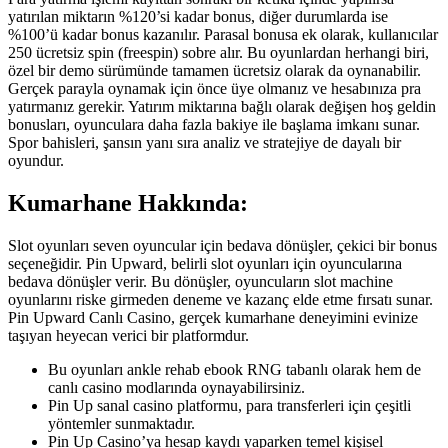
yatırılan miktarın %120’si kadar bonus, diğer durumlarda ise
%100’ü kadar bonus kazanılır. Parasal bonusa ek olarak, kullanıcılar
250 ücretsiz spin (freespin) sobre alır. Bu oyunlardan herhangi biri,
özel bir demo sürümünde tamamen ücretsiz olarak da oynanabilir.
Gerçek parayla oynamak için önce üye olmanız ve hesabınıza pra
yatırmanız gerekir. Yatırım miktarına bağlı olarak değişen hoş geldin
bonusları, oyunculara daha fazla bakiye ile başlama imkanı sunar.
Spor bahisleri, şansın yanı sıra analiz ve stratejiye de dayalı bir
oyundur.
Kumarhane Hakkında:
Slot oyunları seven oyuncular için bedava dönüşler, çekici bir bonus
seçeneğidir. Pin Upward, belirli slot oyunları için oyuncularına
bedava dönüşler verir. Bu dönüşler, oyuncuların slot machine
oyunlarını riske girmeden deneme ve kazanç elde etme fırsatı sunar.
Pin Upward Canlı Casino, gerçek kumarhane deneyimini evinize
taşıyan heyecan verici bir platformdur.
Bu oyunları ankle rehab ebook RNG tabanlı olarak hem de
canlı casino modlarında oynayabilirsiniz.
Pin Up sanal casino platformu, para transferleri için çeşitli
yöntemler sunmaktadır.
Pin Up Casino’ya hesap kaydı yaparken temel kişisel