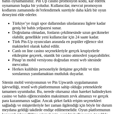
bahis oynamalısınız. Pin Up casino promosyon kodu, kâr ederek
oynamanın başka bir yoludur. Kullanıcılar, mevcut promosyon
kodlarını zamanında de?erlendirmek suretiyle daha kârlı bir oyun
deneyimi elde ederler.
Türkiye’ye özgü spor dallarından uluslararası liglere kadar
geniş bir bahis yelpazesi sunar.
Doğrulama olmadan, fonların çekilmesinde uzun gecikmeler
olabilir, genellikle yeni kullanıcılar için 24 saate kadar.
Türk Pin-Up oyuncuları arasında en popüler eğlence slot
makineleri olarak kabul edilir.
Canlı on line casino seçenekleriyle gerçek krupiyelerle
etkileşime geçerek, otantik bir casino atmosferi yaşayabilirler.
Pinap’ın mobil versiyonu doğrudan resmi web sitesinde
mevcuttur.
Herkes kulübün personeliyle iletişime geçebilir ve tüm
sorularınızı yanıtlamaktan mutluluk duyarlar.
Sitenin mobil versiyonunun ve Pin Upwards uygulamasının
işlevselliği, resmî web platformunun sahip olduğu yeteneklerle
tamamen uyumludur. Bu, nerede olursanız olun hareket halindeyken
casino ve bahis eğlencesinden maksimum zevk almanızı ve gerçek
para kazanmanızı sağlar. Ancak şirket farklı erişim seçenekleri
sağladığı ve müşterileriyle her zaman ilgilendiği için böyle bir durum
meydana geldiği takdirde endişe edilmemelidir. Oyun platformunun