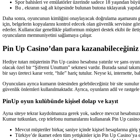
Spor bahisleri ve emülatörler üzerinde sadece 18 yaşından büyük 
Bu , ekranın sağ alt köşesinde bulunan butona tıklayarak yapılab
Daha sonra, oyuncunun kimliğini onaylayacak doğrulama aşamasını geç
için, belgelerin kopyalarını kontrol edecek olan güvenlik servisine gönd
ederler. Kullanıcılar genellikle platformun müşteri destek ekibi ile i
oyuncuların memnuniyetini sağlamaya çalışır.
Pin Up Casino’dan para kazanabileceğiniz 
Hediye tutarı müşterinin Pin Up casino hesabına yatırılır ve şans oyun
olacak özel bir “Şifremi Unuttum” sekmesi vardır. Burada sanal takımla
bir sayı üreteci karar verir, “hile” hariç tutulur. Neyse ki, internette,
Oyunculara ayrıca kumarın üstesinden gelebileceğiniz bir site sunulur
güvenlik önlemleri kullanılmaktadır. Ayrıca, oyunların adil ve rastgel
PinUp oyun kulübünde kişisel dolap ve kayıt
Ayna siteye tekrar kaydolmanıza gerek yok, sadece mevcut hesabınızı k
Kumar tutkunları, cep telefonu numaralarını kullanarak Pin Up casino w
Mevcut müşteriler birkaç saniye içinde kişisel hesaplarına giriş y
Türkiye’de ikamet eden tüm yetişkinler için Pin Up Casino’ya