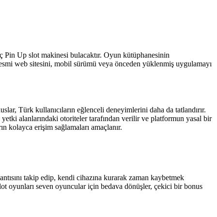
inç Pin Up slot makinesi bulacaktır. Oyun kütüphanesinin
m resmi web sitesini, mobil sürümü veya önceden yüklenmiş uygulamayı
slar, Türk kullanıcıların eğlenceli deneyimlerini daha da tatlandırır.
yetki alanlarındaki otoriteler tarafından verilir ve platformun yasal bir
rın kolayca erişim sağlamaları amaçlanır.
lantısını takip edip, kendi cihazına kurarak zaman kaybetmek
 Slot oyunları seven oyuncular için bedava dönüşler, çekici bir bonus