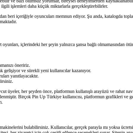
rebilir ve bazı olumsuz yorumlar, bireysel deneyimlerden kaynaklanabili
lgili işlemleri daha küçük miktarlarla gerçekleştirebilirler.
ndan beri içeriğiyle oyuncuları memnun ediyor. Şu anda, katalogda top
nmaktadır.
oyunları, içlerindeki her şeyin yalnızca şansa bağlı olmamasından ötürü 
amanızı öneririz.
k gelişiyor ve sürekli yeni kullanıcılar kazanıyor.
uları yanıtlayacaktır.
rsiniz.
vcut üyeler, her şeyden önce, platformun kullanışlı arayüzü ve rahat n
enmiştir. Birçok Pin Up Türkiye kullanıcısı, platformun grafikleri ve ge
m.
lot makinelerini bulabilirsiniz. Kullanıcılar, gerçek parayla mı yoksa ücr
 her ziyaretçi için çok çeşitli eğlence seçenekleri sunar. Sitenin ana say