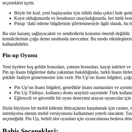
seçenekleri içerir.
Böyle bir kod, yeni başlayanlar için ödülü daha çekici hale geti
Kayıt olduğunuzda ve hesabınızı onayladığınızda, her türlü bonu
Pinup ‘daki ödeme bilgilerinin şifrelenmesiyle ilgili olarak, bu b
Bu size kazanç sağlayacaktır ve sembollerin konumu önemli değildir. T
temsilcilerinin çoğu demo modunda mevcuttur. Bu modu etkinleştirerek
kullanabilirler.
Pin-up Oyunu
Yeni üyelere hoş geldin bonusları, yatırım bonusları, kayıp iadeleri ve 
Pin up lisans bilgilerine daha yakından bakıldığında, farklı lisans türle
şekilde faaliyet göstermesine izin verir. Pin Up’un lisans bilgileri, 
Pin Up’un lisans bilgileri, genellikle lisans numaraları ve ayrıntıl
Pin Up Türkiye, kullanıcı dostu arayüzü sayesinde Türk kullanı
Eğlenceli ve güvenilir bir oyun deneyimi arayan oyuncular için 
Hızla büyüyen bir mobil kitlenin ihtiyaçlarını karşılamak için casin
istemiyorsa sitenin mobil versiyonunu kullanması yeterli olacaktır. Tas
seçeneğidir. Pin Up, belirli slot oyunları için oyuncularına bedava dönü
Bahis Seçenekleri: