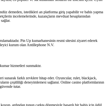
gündüz demeden, istedikleri an platforma giriş yapabilir ve bahis yapma
retçilerin incelemelerinde, kazançların mevduat hesaplarından
 sağlar.
rulamaktadır. Pin Up kumarhanesinin resmi sitesini ziyaret ederek
enleyici kurum olan Antillephone N.V.
i kumar hizmetleri sunmaktır.
i sunarak farklı zevklere hitap eder. Oyuncular, rulet, blackjack,
ların çeşitliliği deneyimlemesi sağlanır. Online casino platformlarının
 güvende tutar.
 koyup, ardından topun çarkta dönmesiyle başarılı bir bahis için ödül