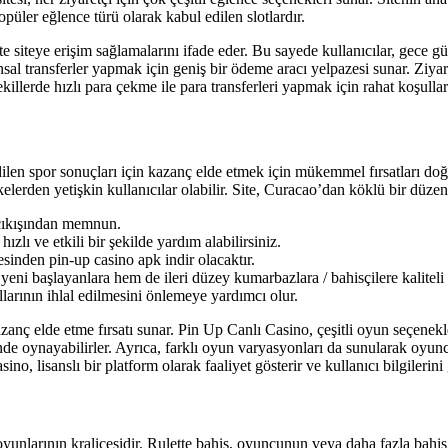
ler eğlence türü olarak kabul edilen slotlardır.
tte siteye erişim sağlamalarını ifade eder. Bu sayede kullanıcılar, gece 
al transferler yapmak için geniş bir ödeme aracı yelpazesi sunar. Ziya
illerde hızlı para çekme ile para transferleri yapmak için rahat koşullar
len spor sonuçları için kazanç elde etmek için mükemmel fırsatları doğ
elerden yetişkin kullanıcılar olabilir. Site, Curacao’dan köklü bir düz
 çıkışından memnun.
zlı ve etkili bir şekilde yardım alabilirsiniz.
inden pin-up casino apk indir olacaktır.
yeni başlayanlara hem de ileri düzey kumarbazlara / bahisçilere kalitel
larının ihlal edilmesini önlemeye yardımcı olur.
nç elde etme fırsatı sunar. Pin Up Canlı Casino, çeşitli oyun seçenekler
nde oynayabilirler. Ayrıca, farklı oyun varyasyonları da sunularak oyuncu
sino, lisanslı bir platform olarak faaliyet gösterir ve kullanıcı bilgilerini
yunlarının kraliçesidir. Rulette bahis, oyuncunun veya daha fazla bahis