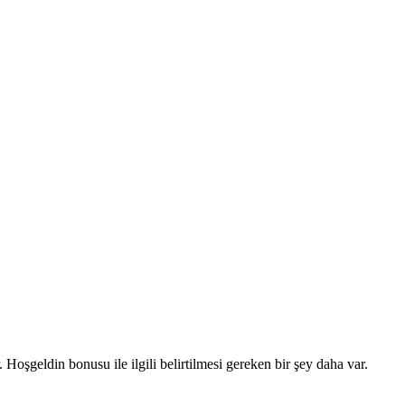
Hoşgeldin bonusu ile ilgili belirtilmesi gereken bir şey daha var.