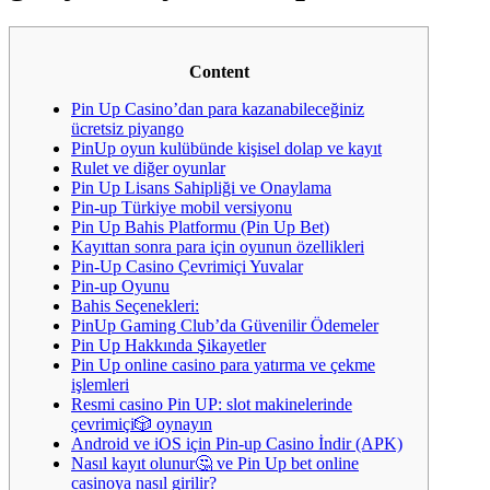
Content
Pin Up Casino’dan para kazanabileceğiniz
ücretsiz piyango
PinUp oyun kulübünde kişisel dolap ve kayıt
Rulet ve diğer oyunlar
Pin Up Lisans Sahipliği ve Onaylama
Pin-up Türkiye mobil versiyonu
Pin Up Bahis Platformu (Pin Up Bet)
Kayıttan sonra para için oyunun özellikleri
Pin-Up Casino Çevrimiçi Yuvalar
Pin-up Oyunu
Bahis Seçenekleri:
PinUp Gaming Club’da Güvenilir Ödemeler
Pin Up Hakkında Şikayetler
Pin Up online casino para yatırma ve çekme
işlemleri
Resmi casino Pin UP: slot makinelerinde
çevrimiçi🎲 oynayın
Android ve iOS için Pin-up Casino İndir (APK)
Nasıl kayıt olunur🤔 ve Pin Up bet online
casinoya nasıl girilir?