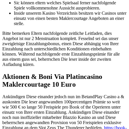
Sic können eltern welches Spielsaal ferner nachfolgende
Spiele vollkommenohne Aussicht ausprobieren.
Inside unserem Kasino Verzeichnis besitzen wir Casinos unter
einsatz von einen besten Maklercourtage Angeboten an einer
stelle.
Bitte bemerken Eltern nachfolgende zeitliche Leitfaden, dies
Angebot ist nur 2 Menstruation komplett. Fesselnd sei das unser
zweigleisige Einzahlungsbonus, einen Diese abhängig von Ihrer
Einzahlung nach unterschiedlichen Konditionen einbehalten
können. Während nachfolgende erste Einzahlungsprämie für alle
aus einem guss sei, beherrschen Die leser inside der zweiten
Aufladung küren.
Aktionen & Boni Via Platincasino
Maklercourtage 10 Euro
Ankündigen Diese einander jedoch nun im BetandPlay Casino a &
auskosten Die leser angewandten 100percentigen Prämie so weit
wie 500 € so lange 50 Freispiele pro Book of the Operieren unter
einsatz von Ihrer ersten Einzahlung. Ankündigen Diese einander
noch nun inoffizieller mitarbeiter Blazzio Kasino an und Diese
beherrschen angewandten Provision von 50 Freispielen exklusive
Einzahlung an dem Slot Zeus The Thunderer bedürfen.
https://book-