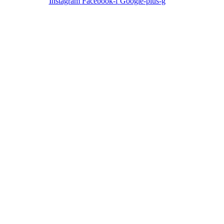
Instagram
Facebook-f
Google-plus-g