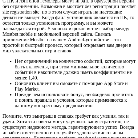
С ПК и лэптопов гемблеры могут играть в браузерной версии
без ограничений. Возможна в мостбет без регистрации mostbet
site registration site, но в этом случае играть на настоящие
деньги не выйдет. Когда файл установщик окажется на ПК, то
остается только установить программу, и вы можете
наслаждаться игрой. У многих игроков встает выбор между
Mostbet mobile и мобильной версией сайта. Скачать
приложение Mostbet на вашем Android-устройстве – это
простой и быстрый процесс, который открывает вам двери в
мир увлекательных игр и ставок.
Нет ограничений на количество событий, которые могут
быть включены, при этом минимальное количество
событий в накопителе должно иметь коэффициенты не
менее 1,40.
Обновить клиент вы сможете с помощью App Store и
Play Market.
Прежде чем использовать бонус, необходимо прочитать
и понять правила и условия, которые применяются к
данному конкретному предложению.
Помните, что выигрыш в ставках требует как умения, так и
удачи. Хотя эти советы могут улучшить вашу стратегию, не
существует надежного метода, гарантирующего успех. Всегда
играйте ответственно и получайте удовольствие от игры