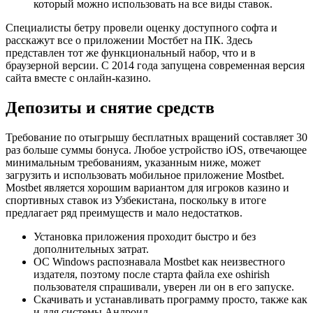
который можно использовать на все виды ставок.
Специалисты бетру провели оценку доступного софта и
расскажут все о приложении Мостбет на ПК. Здесь
представлен тот же функциональный набор, что и в
браузерной версии. С 2014 года запущена современная версия
сайта вместе с онлайн-казино.
Депозиты и снятие средств
Требование по отыгрышу бесплатных вращений составляет 30
раз больше суммы бонуса. Любое устройство iOS, отвечающее
минимальным требованиям, указанным ниже, может
загрузить и использовать мобильное приложение Mostbet.
Mostbet является хорошим вариантом для игроков казино и
спортивных ставок из Узбекистана, поскольку в итоге
предлагает ряд преимуществ и мало недостатков.
Установка приложения проходит быстро и без
дополнительных затрат.
ОС Windows распознавала Mostbet как неизвестного
издателя, поэтому после старта файла exe oshirish
пользователя спрашивали, уверен ли он в его запуске.
Скачивать и устанавливать программу просто, также как
и для системы Андроид.