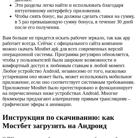
Эти разделы легко найти и использовать благодаря
интуитивному интерфейсу приложения.
Чтобы снять бонус, вы должны сделать ставки на сумму,
в 5 раз превышающую сумму бонуса, в течение 30 дней
после его получения.
Вам больше не придется искать рабочее зеркало, так как app
работает всегда. Сейчас с официального сайта компании
можно скачать Mostbet apk для всех современных версий
операционной системы. Программа регулярно обновляется,
чтобы у пользователей были широкие возможности и
комфортный доступ к любимым ставкам в любой момент.
Любое устройство Android, независимо от того, насколько
устаревшим оно может быть, может использовать мобильное
приложение, если оно соответствует системным требованиям.
Приложение Mostbet было протестировано и функционирует
на перечисленных ниже устройствах Android. Многие
букмекеры предлагают альтернативу прямым трансляциям –
графические эфиры и анимации.
Инструкция по скачиванию: как
Мостбет загрузить на Андроид