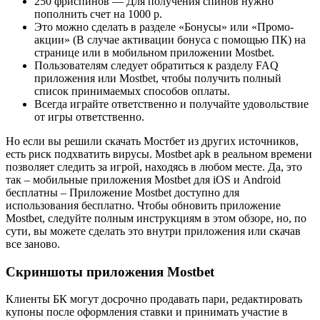
250 фриспинов — Для получения спинов нужно
пополнить счет на 1000 р.
Это можно сделать в разделе «Бонусы» или «Промо-
акции» (В случае активации бонуса с помощью ПК) на
странице или в мобильном приложении Mostbet.
Пользователям следует обратиться к разделу FAQ
приложения или Mostbet, чтобы получить полный
список принимаемых способов оплаты.
Всегда играйте ответственно и получайте удовольствие
от игры ответственно.
Но если вы решили скачать Мостбет из других источников,
есть риск подхватить вирусы. Mostbet apk в реальном времени
позволяет следить за игрой, находясь в любом месте. Да, это
так – мобильные приложения Mostbet для iOS и Android
бесплатны – Приложение Mostbet доступно для
использования бесплатно. Чтобы обновить приложение
Mostbet, следуйте полным инструкциям в этом обзоре, но, по
сути, вы можете сделать это внутри приложения или скачав
все заново.
Скриншоты приложения Mostbet
Клиенты БК могут досрочно продавать пари, редактировать
купоны после оформления ставки и принимать участие в