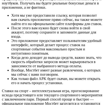
ноутбуков. Получать вы будете реальные бонусные деньги в
приложении, а не фантики.
Хотя мы уже предоставили ссылку, которая позволит
вам скачать приложение прямо сейчас, вы также можете
найти его на официальном сайте платформы для ставок.
После этого вам нужно будет снова войти в свой
аккаунт, поэтому сохраните и запомните данные для
входа.
Это приложение предоставляет пользователям удобный
интерфейс, который делает процесс ставок на
спортивные события максимально простым и
интуитивно понятным.
Когда дело доходит до вывода средств, важно знать, что
скорость обработки запросов может варьироваться в
зависимости от выбранного метода оплаты.
Вообще, Мостбет имеет разные развлечения, о которых
мы сейчас с вами поговорим.
Как только файл APK будет скачан, вы можете открыть
его и начать процесс установки.
Ставки на спорт – интеллектуальная игра, прогнозирование
исхода предстоящего или текущего спортивного мероприятия
с заключением пари. Первый способ проще и быстрее —
официальное приложение Мостбет загрузится и установится