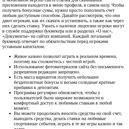
приложения находится в меню профиля, в самом низу. Чтобы
получить бонусные сумы, нужно просто пополнить счет
любым доступным способом. Давайте рассмотрим, что они
дают игрокам, как их скачать и установить, а также как через
них сделать ставку. Узнать о наличии лицензии игроки могут
в службе поддержки букмекера или в разделах «О нас»,
«Документы» на сайтах компаний. Каждый легальный
букмекер отвечает по обязательствам перед игроками
уставным капиталом.
Живое казино позволит играть в реальном времени,
поэтому вы столкнетесь с честной игрой.
Использование фотоматериалов сайта без письменного
разрешения редакции запрещено.
Есть масса вариантов получить небольшие
бездепозитные бонусы и весьма солидные кратные
прибавки к депозитам.
Программа регулярно обновляется, чтобы у
пользователей были широкие возможности и
комфортный доступ к любимым ставкам в любой
момент.
Вы можете продолжать вносить средства на свой счет,
выводить средства, делать ставки на любимые
спортивные события, играть в те же игры казино и так
далее.