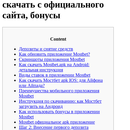
скачать с официального
сайта, бонусы
Content
Депозиты и снятие средств
Как обновить приложение Mostbet?
Скриншоты приложения Mostbet
Как скачать Mostbet.apk на Android:
детальная инструкция
Виды ставок в приложении Mostbet
Как скачать Мостбет apk IOS: для Айфона
или Айпада?
Преимущества мобильного приложения
Mostbet
Инструкция по скачиванию: как Мостбет
загрузить на Андроид
Как использовать бонусы в приложении
Mostbet
Mostbet официальное apk приложение
Шаг 2: Внесение первого депозита