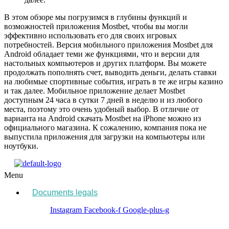
В этом обзоре мы погрузимся в глубины функций и
возможностей приложения Mostbet, чтобы вы могли
эффективно использовать его для своих игровых
потребностей. Версия мобильного приложения Mostbet для
Android обладает теми же функциями, что и версии для
настольных компьютеров и других платформ. Вы можете
продолжать пополнять счет, выводить деньги, делать ставки
на любимые спортивные события, играть в те же игры казино
и так далее. Мобильное приложение делает Mostbet
доступным 24 часа в сутки 7 дней в неделю и из любого
места, поэтому это очень удобный выбор. В отличие от
варианта на Android скачать Mostbet на iPhone можно из
официального магазина. К сожалению, компания пока не
выпустила приложения для загрузки на компьютеры или
ноутбуки.
Menu
Documents legals
Instagram
Facebook-f
Google-plus-g