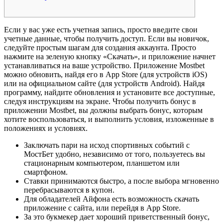
Если у вас уже есть учетная запись, просто введите свои
учетные данные, чтобы получить доступ. Если вы новичок,
следуйте простым шагам для создания аккаунта. Просто
нажмите на зеленую кнопку «Скачать», и приложение начнет
устанавливаться на ваше устройство. Приложение Mostbet
можно обновить, найдя его в App Store (для устройств iOS)
или на официальном сайте (для устройств Android). Найдя
программу, найдите обновления и установите все доступные,
следуя инструкциям на экране. Чтобы получить бонус в
приложении Mostbet, вы должны выбрать бонус, которым
хотите воспользоваться, и выполнить условия, изложенные в
положениях и условиях.
Заключать пари на исход спортивных событий с
МостБет удобно, независимо от того, пользуетесь вы
стационарным компьютером, планшетом или
смартфоном.
Ставки принимаются быстро, а после выбора мгновенно
перебрасываются в купон.
Для обладателей Айфона есть возможность скачать
приложение с сайта, или перейдя в App Store.
За это букмекер дает хороший приветственный бонус,