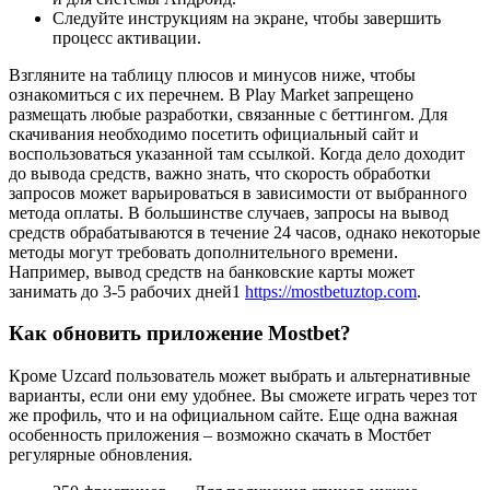
Следуйте инструкциям на экране, чтобы завершить
процесс активации.
Взгляните на таблицу плюсов и минусов ниже, чтобы
ознакомиться с их перечнем. В Play Market запрещено
размещать любые разработки, связанные с беттингом. Для
скачивания необходимо посетить официальный сайт и
воспользоваться указанной там ссылкой. Когда дело доходит
до вывода средств, важно знать, что скорость обработки
запросов может варьироваться в зависимости от выбранного
метода оплаты. В большинстве случаев, запросы на вывод
средств обрабатываются в течение 24 часов, однако некоторые
методы могут требовать дополнительного времени.
Например, вывод средств на банковские карты может
занимать до 3-5 рабочих дней1
https://mostbetuztop.com
.
Как обновить приложение Mostbet?
Кроме Uzcard пользователь может выбрать и альтернативные
варианты, если они ему удобнее. Вы сможете играть через тот
же профиль, что и на официальном сайте. Еще одна важная
особенность приложения – возможно скачать в Мостбет
регулярные обновления.