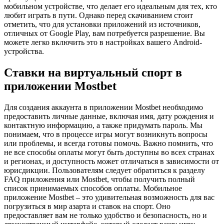
мобильном устройстве, что делает его идеальным для тех, кто
любит играть в пути. Однако перед скачиванием стоит
отметить, что для установки приложений из источников,
отличных от Google Play, вам потребуется разрешение. Вы
можете легко включить это в настройках вашего Android-
устройства.
Ставки на виртуальный спорт в
приложении Mostbet
Для создания аккаунта в приложении Mostbet необходимо
предоставить личные данные, включая имя, дату рождения и
контактную информацию, а также придумать пароль. Мы
понимаем, что в процессе игры могут возникнуть вопросы
или проблемы, и всегда готовы помочь. Важно помнить, что
не все способы оплаты могут быть доступны во всех странах
и регионах, и доступность может отличаться в зависимости от
юрисдикции. Пользователям следует обратиться к разделу
FAQ приложения или Mostbet, чтобы получить полный
список принимаемых способов оплаты. Мобильное
приложение Mostbet – это удивительная возможность для вас
погрузиться в мир азарта и ставок на спорт. Оно
предоставляет вам не только удобство и безопасность, но и