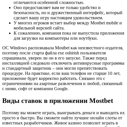
отличаются особенной сложностью.
Оно предоставляет вам не только удобство и
безопасность, но и дружественный интерфейс, который
сделает вашу игру настоящим удовольствием.
У многих игроков встает выбор между Mostbet mobile и
мобильной версией сайта.
К сожалению, компания пока не выпустила приложения
для загрузки на компьютеры или ноутбуки.
ОС Windows распознавала Mostbet как неизвестного издателя,
поэтому после старта файла exe oshirish пользователя
спрашивали, уверен ли он в его запуске. Также перед
инсталляцией следовало отключить антивирусные программы
и стандартный защитник – они могли препятствовать
процедуре. На практике, если ваш телефон не старше 10 лет,
приложение будет корректно работать. Связано это с
ограничениями на азартные развлечения и любой, связанный
с ними, софт от компании Google.
Виды ставок в приложении Mostbet
Поэтому вы можете играть, выигрывать деньги и выводить их
просто и быстро. Вы сможете найти лучшие онлайн слоты от
известных разработчиков. Живое казино позволит играть в