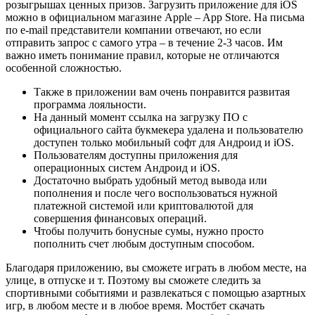
розыгрышах ценных призов. Загрузить приложение для iOS
можно в официальном магазине Apple – App Store. На письма
по e-mail представители компании отвечают, но если
отправить запрос с самого утра – в течение 2-3 часов. Им
важно иметь понимание правил, которые не отличаются
особенной сложностью.
Также в приложении вам очень понравится развитая
программа лояльности.
На данный момент ссылка на загрузку ПО с
официального сайта букмекера удалена и пользователю
доступен только мобильный софт для Андроид и iOS.
Пользователям доступны приложения для
операционных систем Андроид и iOS.
Достаточно выбрать удобный метод вывода или
пополнения и после чего воспользоваться нужной
платежной системой или криптовалютой для
совершения финансовых операций.
Чтобы получить бонусные сумы, нужно просто
пополнить счет любым доступным способом.
Благодаря приложению, вы сможете играть в любом месте, на
улице, в отпуске и т. Поэтому вы сможете следить за
спортивными событиями и развлекаться с помощью азартных
игр, в любом месте и в любое время. Мостбет скачать