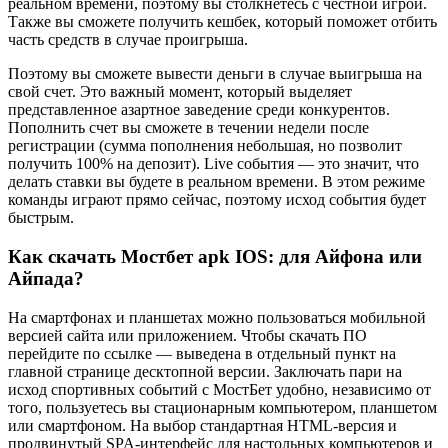
реальном времени, поэтому вы столкнетесь с честной игрой.
Также вы сможете получить кешбек, который поможет отбить
часть средств в случае проигрыша.
Поэтому вы сможете вывести деньги в случае выигрыша на
свой счет. Это важный момент, который выделяет
представленное азартное заведение среди конкурентов.
Пополнить счет вы сможете в течении недели после
регистрации (сумма пополнения небольшая, но позволит
получить 100% на депозит). Live события — это значит, что
делать ставки вы будете в реальном времени. В этом режиме
команды играют прямо сейчас, поэтому исход события будет
быстрым.
Как скачать Мостбет apk IOS: для Айфона или
Айпада?
На смартфонах и планшетах можно пользоваться мобильной
версией сайта или приложением. Чтобы скачать ПО
перейдите по ссылке — выведена в отдельный пункт на
главной странице десктопной версии. Заключать пари на
исход спортивных событий с МостБет удобно, независимо от
того, пользуетесь вы стационарным компьютером, планшетом
или смартфоном. На выбор стандартная HTML-версия и
продвинутый SPA-интерфейс для настольных компьютеров и