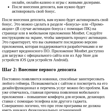
онлайн, онлайн-казино и игры с живыми дилерами.
После внесения депозита, вам нужно будет
активировать свой бонус.
После внесения депозита, вам нужно будет активировать свой
бонус. Это можно сделать в разделе «Бонусы» или «Промо-
акции» (В случае активации бонуса с помощью ПК) на
странице или в мобильном приложении Mostbet. Следуйте
инструкциям на экране, чтобы завершить процесс активации.
Это гарантирует, что вы скачиваете последнюю версию
приложения, которая поддерживается разработчиками и не
содержит вредоносного ПО. Приложение Mostbet доступно
для загрузки с официального сайта или из App Store для
устройств iOS (для устройств Android).
Шаг 2: Внесение первого депозита
Постоянно появляются новинки, способные заинтересовать
любого геймера. Познакомиться с сайтом и посмотреть на его
дизайн/функционал и перечень услуг можно без проблем. Как
уже отмечалось, главная причина появления мобильного
приложения – повышение комфорта для игроков, делающих
ставки с помощью телефона или другого гаджета.
Совершенно логично, что при этом программа не должна
иметь никаких функциональных ограничений.