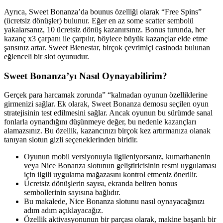
Ayrıca, Sweet Bonanza’da bounus özelliği olarak “Free Spins”
(ücretsiz dönüşler) bulunur. Eğer en az some scatter sembolü
yakalarsanız, 10 ücretsiz dönüş kazanırsınız. Bonus turunda, her
kazanç x3 çarpanı ile çarpılır, böylece büyük kazançlar elde etme
şansınız artar. Sweet Bienestar, birçok çevrimiçi casinoda bulunan
eğlenceli bir slot oyunudur.
Sweet Bonanza’yı Nasıl Oynayabilirim?
Gerçek para harcamak zorunda” “kalmadan oyunun özelliklerine
girmenizi sağlar. Ek olarak, Sweet Bonanza demosu seçilen oyun
stratejisinin test edilmesini sağlar. Ancak oyunun bu sürümde sanal
fonlarla oynandığını düşünmeye değer, bu nedenle kazançları
alamazsınız. Bu özellik, kazancınızı birçok kez artırmanıza olanak
tanıyan slotun gizli seçeneklerinden biridir.
Oyunun mobil versiyonuyla ilgileniyorsanız, kumarhanenin
veya Nice Bonanza slotunun geliştiricisinin resmi uygulaması
için ilgili uygulama mağazasını kontrol etmeniz önerilir.
Ücretsiz dönüşlerin sayısı, ekranda beliren bonus
sembollerinin sayısına bağlıdır.
Bu makalede, Nice Bonanza slotunu nasıl oynayacağınızı
adım adım açıklayacağız.
Özellik aktivasyonunun bir parçası olarak, makine başarılı bir