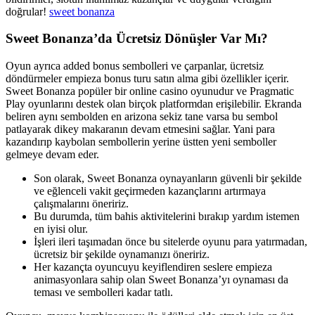
doğrular!
sweet bonanza
Sweet Bonanza’da Ücretsiz Dönüşler Var Mı?
Oyun ayrıca added bonus sembolleri ve çarpanlar, ücretsiz
döndürmeler empieza bonus turu satın alma gibi özellikler içerir.
Sweet Bonanza popüler bir online casino oyunudur ve Pragmatic
Play oyunlarını destek olan birçok platformdan erişilebilir. Ekranda
beliren aynı sembolden en arizona sekiz tane varsa bu sembol
patlayarak dikey makaranın devam etmesini sağlar. Yani para
kazandırıp kaybolan sembollerin yerine üstten yeni semboller
gelmeye devam eder.
Son olarak, Sweet Bonanza oynayanların güvenli bir şekilde
ve eğlenceli vakit geçirmeden kazançlarını artırmaya
çalışmalarını öneririz.
Bu durumda, tüm bahis aktivitelerini bırakıp yardım istemen
en iyisi olur.
İşleri ileri taşımadan önce bu sitelerde oyunu para yatırmadan,
ücretsiz bir şekilde oynamanızı öneririz.
Her kazançta oyuncuyu keyiflendiren seslere empieza
animasyonlara sahip olan Sweet Bonanza’yı oynaması da
teması ve sembolleri kadar tatlı.