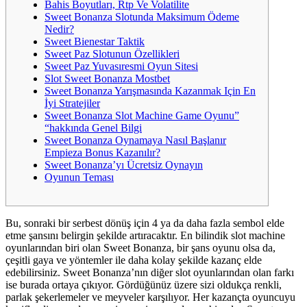
Bahis Boyutları, Rtp Ve Volatilite
Sweet Bonanza Slotunda Maksimum Ödeme
Nedir?
Sweet Bienestar Taktik
Sweet Paz Slotunun Özellikleri
Sweet Paz Yuvasıresmi Oyun Sitesi
Slot Sweet Bonanza Mostbet
Sweet Bonanza Yarışmasında Kazanmak Için En
İyi Stratejiler
Sweet Bonanza Slot Machine Game Oyunu”
“hakkında Genel Bilgi
Sweet Bonanza Oynamaya Nasıl Başlanır
Empieza Bonus Kazanılır?
Sweet Bonanza’yı Ücretsiz Oynayın
Oyunun Teması
Bu, sonraki bir serbest dönüş için 4 ya da daha fazla sembol elde
etme şansını belirgin şekilde artıracaktır. En bilindik slot machine
oyunlarından biri olan Sweet Bonanza, bir şans oyunu olsa da,
çeşitli gaya ve yöntemler ile daha kolay şekilde kazanç elde
edebilirsiniz. Sweet Bonanza’nın diğer slot oyunlarından olan farkı
ise burada ortaya çıkıyor. Gördüğünüz üzere sizi oldukça renkli,
parlak şekerlemeler ve meyveler karşılıyor. Her kazançta oyuncuyu