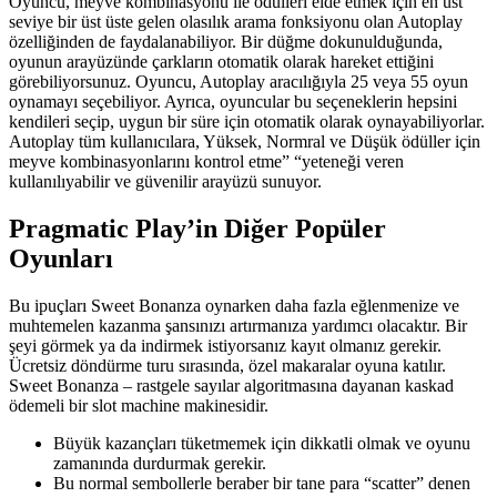
Oyuncu, meyve kombinasyonu ile ödülleri elde etmek için en üst
seviye bir üst üste gelen olasılık arama fonksiyonu olan Autoplay
özelliğinden de faydalanabiliyor. Bir düğme dokunulduğunda,
oyunun arayüzünde çarkların otomatik olarak hareket ettiğini
görebiliyorsunuz. Oyuncu, Autoplay aracılığıyla 25 veya 55 oyun
oynamayı seçebiliyor. Ayrıca, oyuncular bu seçeneklerin hepsini
kendileri seçip, uygun bir süre için otomatik olarak oynayabiliyorlar.
Autoplay tüm kullanıcılara, Yüksek, Normral ve Düşük ödüller için
meyve kombinasyonlarını kontrol etme” “yeteneği veren
kullanılıyabilir ve güvenilir arayüzü sunuyor.
Pragmatic Play’in Diğer Popüler
Oyunları
Bu ipuçları Sweet Bonanza oynarken daha fazla eğlenmenize ve
muhtemelen kazanma şansınızı artırmanıza yardımcı olacaktır. Bir
şeyi görmek ya da indirmek istiyorsanız kayıt olmanız gerekir.
Ücretsiz döndürme turu sırasında, özel makaralar oyuna katılır.
Sweet Bonanza – rastgele sayılar algoritmasına dayanan kaskad
ödemeli bir slot machine makinesidir.
Büyük kazançları tüketmemek için dikkatli olmak ve oyunu
zamanında durdurmak gerekir.
Bu normal sembollerle beraber bir tane para “scatter” denen