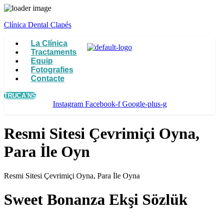
Clínica Dental Clapés
Menu
La Clínica
Tractaments
Equip
Fotografies
Contacte
TRUCA'NS
Instagram
Facebook-f
Google-plus-g
Resmi Sitesi Çevrimiçi Oyna,
Para İle Oyn
Resmi Sitesi Çevrimiçi Oyna, Para İle Oyna
Sweet Bonanza Ekşi Sözlük