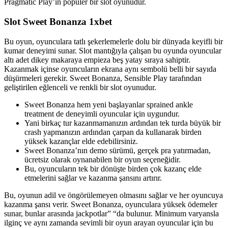
Pragmatic Play’in popüler bir slot oyunudur.
Slot Sweet Bonanza 1xbet
Bu oyun, oyunculara tatlı şekerlemelerle dolu bir dünyada keyifli bir
kumar deneyimi sunar. Slot mantığıyla çalışan bu oyunda oyuncular
altı adet dikey makaraya empieza beş yatay sıraya sahiptir.
Kazanmak içinse oyuncuların ekrana aynı sembolü belli bir sayıda
düşürmeleri gerekir. Sweet Bonanza, Sensible Play tarafından
geliştirilen eğlenceli ve renkli bir slot oyunudur.
Sweet Bonanza hem yeni başlayanlar sprained ankle
treatment de deneyimli oyuncular için uygundur.
Yani birkaç tur kazanmamanızın ardından tek turda büyük bir
crash yapmanızın ardından çarpan da kullanarak birden
yüksek kazançlar elde edebilirsiniz.
Sweet Bonanza’nın demo sürümü, gerçek pra yatırmadan,
ücretsiz olarak oynanabilen bir oyun seçeneğidir.
Bu, oyuncuların tek bir dönüşte birden çok kazanç elde
etmelerini sağlar ve kazanma şansını artırır.
Bu, oyunun adil ve öngörülemeyen olmasını sağlar ve her oyuncuya
kazanma şansı verir. Sweet Bonanza, oyunculara yüksek ödemeler
sunar, bunlar arasında jackpotlar” “da bulunur. Minimum varyansla
ilginç ve aynı zamanda sevimli bir oyun arayan oyuncular için bu