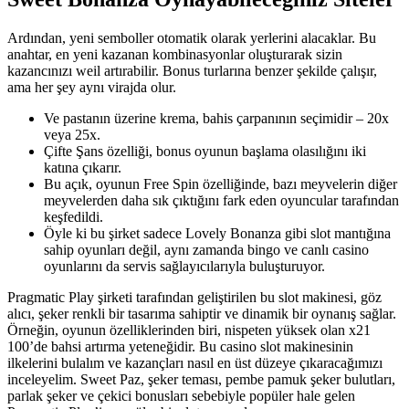
Ardından, yeni semboller otomatik olarak yerlerini alacaklar. Bu
anahtar, en yeni kazanan kombinasyonlar oluşturarak sizin
kazancınızı weil artırabilir. Bonus turlarına benzer şekilde çalışır,
ama her şey aynı virajda olur.
Ve pastanın üzerine krema, bahis çarpanının seçimidir – 20x
veya 25x.
Çifte Şans özelliği, bonus oyunun başlama olasılığını iki
katına çıkarır.
Bu açık, oyunun Free Spin özelliğinde, bazı meyvelerin diğer
meyvelerden daha sık çıktığını fark eden oyuncular tarafından
keşfedildi.
Öyle ki bu şirket sadece Lovely Bonanza gibi slot mantığına
sahip oyunları değil, aynı zamanda bingo ve canlı casino
oyunlarını da servis sağlayıcılarıyla buluşturuyor.
Pragmatic Play şirketi tarafından geliştirilen bu slot makinesi, göz
alıcı, şeker renkli bir tasarıma sahiptir ve dinamik bir oynanış sağlar.
Örneğin, oyunun özelliklerinden biri, nispeten yüksek olan x21
100’de bahsi artırma yeteneğidir. Bu casino slot makinesinin
ilkelerini bulalım ve kazançları nasıl en üst düzeye çıkaracağımızı
inceleyelim. Sweet Paz, şeker teması, pembe pamuk şeker bulutları,
parlak şeker ve çekici bonusları sebebiyle popüler hale gelen