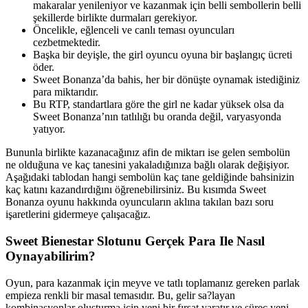
makaralar yenileniyor ve kazanmak için belli sembollerin belli
şekillerde birlikte durmaları gerekiyor.
Öncelikle, eğlenceli ve canlı teması oyuncuları
cezbetmektedir.
Başka bir deyişle, the girl oyuncu oyuna bir başlangıç ücreti
öder.
Sweet Bonanza’da bahis, her bir dönüşte oynamak istediğiniz
para miktarıdır.
Bu RTP, standartlara göre the girl ne kadar yüksek olsa da
Sweet Bonanza’nın tatlılığı bu oranda değil, varyasyonda
yatıyor.
Bununla birlikte kazanacağınız afin de miktarı ise gelen sembolün
ne olduğuna ve kaç tanesini yakaladığınıza bağlı olarak değişiyor.
Aşağıdaki tablodan hangi sembolün kaç tane geldiğinde bahsinizin
kaç katını kazandırdığını öğrenebilirsiniz. Bu kısımda Sweet
Bonanza oyunu hakkında oyuncuların aklına takılan bazı soru
işaretlerini gidermeye çalışacağız.
Sweet Bienestar Slotunu Gerçek Para Ile Nasıl
Oynayabilirim?
Oyun, para kazanmak için meyve ve tatlı toplamanız gereken parlak
empieza renkli bir masal temasıdır. Bu, gelir sa?layan
kombinasyonlar oluşturma için yeni bir fırsat yaratır ve süreç yeni