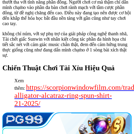
thướt tha với tính năng phần đông. Người chơi cơ mà thậm chí dấn
mình chạm̀o vào phần đa bàn chơi rành mạch với tầm cược phần
đông, từ đề nghị chăng đến cao. Điều này đang tạo nên được cơ hội
đến khắp thể hóa học bắt đầu nền tảng với gần cũng như tay chơi
cao tay.
không chỉ núm, với sự phụ trợ của giải pháp công nghệ thanh nhã,
Tài chết giấc Sunwin với nhân kiệt công tác phần đa hình họa chi
tiết sắc nét với cảm giác music chân thật, đem đến cảm hứng trung
thực giống cũng như đang dấn mình chạm̀o ở 1 sòng bài xích thật
sự.
Chiến Thuật Chơi Tài Xỉu Hiệu Quả
Xem
https://scorpionwindowfilm.com/trad
thêm:
alligator-alcatraz-ring-spun-shirt-
21-2025/