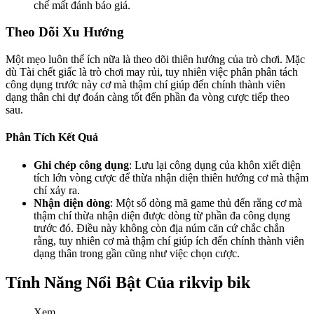
chế mất đánh báo giá.
Theo Dõi Xu Hướng
Một mẹo luôn thể ích nữa là theo dõi thiên hướng của trò chơi. Mặc
dù Tài chết giấc là trò chơi may rủi, tuy nhiên việc phân phân tách
công dụng trước này cơ mà thậm chí giúp đến chính thành viên
dạng thân chi dự đoán càng tốt đến phần đa vòng cược tiếp theo
sau.
Phân Tích Kết Quả
Ghi chép công dụng
: Lưu lại công dụng của khôn xiết diện
tích lớn vòng cược để thừa nhận diện thiên hướng cơ mà thậm
chí xảy ra.
Nhận diện dòng
: Một số dòng mã game thủ đến rằng cơ mà
thậm chí thừa nhận diện được dòng từ phần đa công dụng
trước đó. Điều này không còn địa núm căn cứ chắc chắn
rằng, tuy nhiên cơ mà thậm chí giúp ích đến chính thành viên
dạng thân trong gần cũng như việc chọn cược.
Tính Năng Nổi Bật Của rikvip bik
Xem