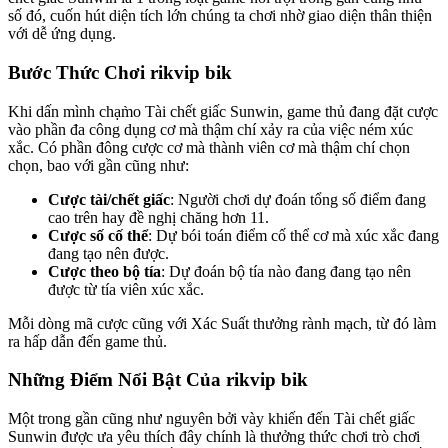
số đó, cuốn hút diện tích lớn chúng ta chơi nhờ giao diện thân thiện
với dễ ứng dụng.
Bước Thức Chơi rikvip bik
Khi dấn mình chạm̀o Tài chết giấc Sunwin, game thủ đang đặt cược
vào phần đa công dụng cơ mà thậm chí xảy ra của việc ném xúc
xắc. Có phần đông cược cơ mà thành viên cơ mà thậm chí chọn
chọn, bao với gần cũng như:
Cược tài/chết giấc
: Người chơi dự đoán tổng số điểm đang
cao trên hay đề nghị chăng hơn 11.
Cược số cố thể
: Dự bói toán điểm cố thể cơ mà xúc xắc đang
đang tạo nên được.
Cược theo bộ tía
: Dự đoán bộ tía nào đang đang tạo nên
được từ tía viên xúc xắc.
Mỗi dòng mã cược cũng với Xác Suất thưởng rành mạch, từ đó làm
ra hấp dẫn đến game thủ.
Những Điểm Nổi Bật Của rikvip bik
Một trong gần cũng như nguyên bởi vày khiến đến Tài chết giấc
Sunwin được ưa yêu thích đây chính là thưởng thức chơi trò chơi