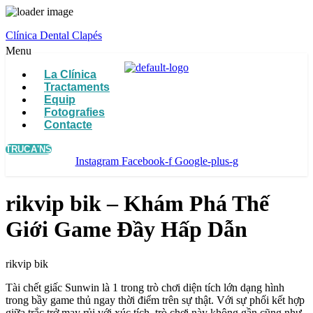
Clínica Dental Clapés
Menu
La Clínica
Tractaments
Equip
Fotografies
Contacte
TRUCA'NS
Instagram
Facebook-f
Google-plus-g
rikvip bik – Khám Phá Thế
Giới Game Đầy Hấp Dẫn
rikvip bik
Tài chết giấc Sunwin là 1 trong trò chơi diện tích lớn dạng hình
trong bầy game thủ ngay thời điểm trên sự thật. Với sự phối kết hợp
giữa trắc trở may rủi với xúc tích, trò chơi này không gần cũng như