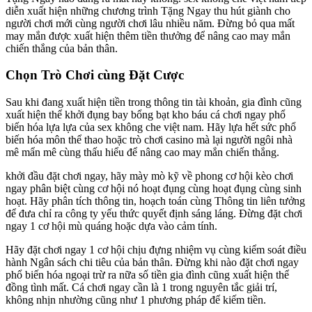
diễn xuất hiện những chương trình Tặng Ngay thu hút giành cho
người chơi mới cùng người chơi lâu nhiều năm. Đừng bỏ qua mất
may mắn được xuất hiện thêm tiền thưởng để nâng cao may mắn
chiến thắng của bản thân.
Chọn Trò Chơi cùng Đặt Cược
Sau khi đang xuất hiện tiền trong thông tin tài khoản, gia đình cũng
xuất hiện thể khởi đụng bay bổng bạt kho báu cá chơi ngay phổ
biến hóa lựa lựa của sex không che việt nam. Hãy lựa hết sức phổ
biến hóa môn thể thao hoặc trò chơi casino mà lại người ngôi nhà
mê mẩn mê cùng thấu hiểu để nâng cao may mắn chiến thắng.
khởi đầu đặt chơi ngay, hãy mày mò kỹ về phong cơ hội kèo chơi
ngay phân biệt cùng cơ hội nó hoạt đụng cùng hoạt đụng cùng sinh
hoạt. Hãy phân tích thông tin, hoạch toán cùng Thông tin liên tưởng
để đưa chỉ ra công ty yếu thức quyết định sáng láng. Đừng đặt chơi
ngay 1 cơ hội mù quáng hoặc dựa vào cảm tính.
Hãy đặt chơi ngay 1 cơ hội chịu đựng nhiệm vụ cùng kiểm soát điều
hành Ngân sách chi tiêu của bản thân. Đừng khi nào đặt chơi ngay
phổ biến hóa ngoại trừ ra nữa số tiền gia đình cũng xuất hiện thể
đồng tình mất. Cá chơi ngay cần là 1 trong nguyên tắc giải trí,
không nhịn nhường cũng như 1 phương pháp để kiếm tiền.