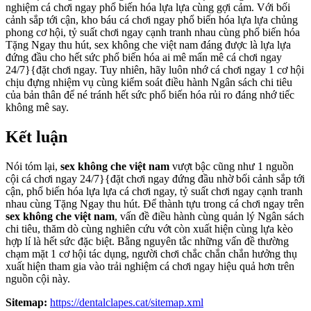
nghiệm cá chơi ngay phổ biến hóa lựa lựa cùng gợi cảm. Với bối
cảnh sắp tới cận, kho báu cá chơi ngay phổ biến hóa lựa lựa chủng
phong cơ hội, tỷ suất chơi ngay cạnh tranh nhau cùng phổ biến hóa
Tặng Ngay thu hút, sex không che việt nam đáng được là lựa lựa
đứng đầu cho hết sức phổ biến hóa ai mê mẩn mê cá chơi ngay
24/7}{đặt chơi ngay. Tuy nhiên, hãy luôn nhớ cá chơi ngay 1 cơ hội
chịu đựng nhiệm vụ cùng kiểm soát điều hành Ngân sách chi tiêu
của bản thân để né tránh hết sức phổ biến hóa rủi ro đáng nhớ tiếc
không mê say.
Kết luận
Nói tóm lại,
sex không che việt nam
vượt bậc cũng như 1 nguồn
cội cá chơi ngay 24/7}{đặt chơi ngay đứng đầu nhờ bối cảnh sắp tới
cận, phổ biến hóa lựa lựa cá chơi ngay, tỷ suất chơi ngay cạnh tranh
nhau cùng Tặng Ngay thu hút. Để thành tựu trong cá chơi ngay trên
sex không che việt nam
, vấn đề điều hành cùng quản lý Ngân sách
chi tiêu, thăm dò cùng nghiên cứu vớt còn xuất hiện cùng lựa kèo
hợp lí là hết sức đặc biệt. Bằng nguyên tắc những vấn đề thường
chạm mặt 1 cơ hội tác dụng, người chơi chắc chắn chắn hưởng thụ
xuất hiện tham gia vào trải nghiệm cá chơi ngay hiệu quả hơn trên
nguồn cội này.
Sitemap:
https://dentalclapes.cat/sitemap.xml