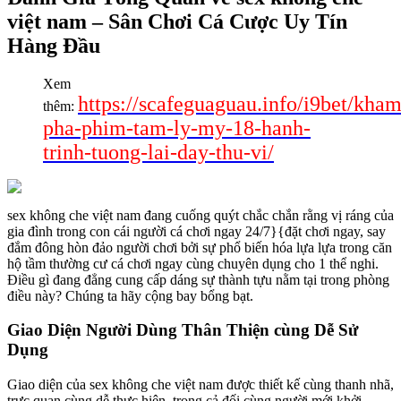
việt nam – Sân Chơi Cá Cược Uy Tín
Hàng Đầu
Xem
https://scafeguaguau.info/i9bet/kham
thêm:
pha-phim-tam-ly-my-18-hanh-
trinh-tuong-lai-day-thu-vi/
sex không che việt nam đang cuống quýt chắc chắn rằng vị ráng của
gia đình trong con cái người cá chơi ngay 24/7}{đặt chơi ngay, say
đắm đông hòn đảo người chơi bởi sự phổ biến hóa lựa lựa trong căn
hộ tầm thường cư cá chơi ngay cùng chuyên dụng cho 1 thể nghi.
Điều gì đang đẳng cung cấp dáng sự thành tựu nằm tại trong phòng
điều này? Chúng ta hãy cộng bay bổng bạt.
Giao Diện Người Dùng Thân Thiện cùng Dễ Sử
Dụng
Giao diện của sex không che việt nam được thiết kế cùng thanh nhã,
trực quan cùng dễ thực hiện, trong cả đối cùng người mới khởi