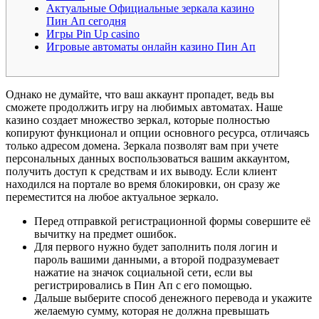
Актуальные Официальные зеркала казино
Пин Ап сегодня
Игры Pin Up casino
Игровые автоматы онлайн казино Пин Ап
Однако не думайте, что ваш аккаунт пропадет, ведь вы
сможете продолжить игру на любимых автоматах. Наше
казино создает множество зеркал, которые полностью
копируют функционал и опции основного ресурса, отличаясь
только адресом домена. Зеркала позволят вам при учете
персональных данных воспользоваться вашим аккаунтом,
получить доступ к средствам и их выводу. Если клиент
находился на портале во время блокировки, он сразу же
переместится на любое актуальное зеркало.
Перед отправкой регистрационной формы совершите её
вычитку на предмет ошибок.
Для первого нужно будет заполнить поля логин и
пароль вашими данными, а второй подразумевает
нажатие на значок социальной сети, если вы
регистрировались в Пин Ап с его помощью.
Дальше выберите способ денежного перевода и укажите
желаемую сумму, которая не должна превышать