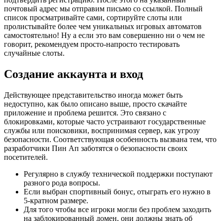
почтовый адрес мы отправим письмо со ссылкой. Полный
список просматривайте сами, сортируйте слоты или
пролистывайте более чем уникальных игровых автоматов
самостоятельно! Ну а если это вам совершенно ни о чем не
говорит, рекомендуем просто-напросто тестировать
случайные слоты.
Создание аккаунта и вход
Действующее представительство иногда может быть
недоступно, как было описано выше, просто скачайте
приложение и проблема решится. Это связано с
блокировками, которые часто устраивают государственные
службы или поисковики, воспринимая сервер, как угрозу
безопасности. Соответствующая особенность вызвана тем, что
разработчики Пин Ап заботятся о безопасности своих
посетителей.
Регулярно в службу технической поддержки поступают
разного рода вопросы.
Если выбран спортивный бонус, отыграть его нужно в
5-кратном размере.
Для того чтобы все игроки могли без проблем заходить
на заблокированный домен, они должны знать об