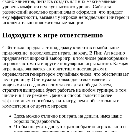
своих клиентов, пытаясь создать для них максимальный
уровень комфорта и услуг высокого уровня. Сайт для
развлечений довольно оригинально оформлен, что придает
ему эффектности, вызывая у игроков неподдельный интерес и
исключительно положительные эмоции.
Подходите к игре ответственно
Сайт также предлагает поддержку клиентов и мобильное
приложение, позволяющее играть на ходу. В Пин Ап казино
предлагается широкий выбор игр, в том числе разнообразные
игровые автоматы и другие популярные игры казино. Каждая
игра поддерживается авторитетным поставщиком и
определяется генератором случайных чисел, что обеспечивает
честную игру. Они нужны только для ознакомления с
моделями и создания своих тактик для победы. Затем,
стратегия выигрыша будет работать на любом турнире, в том
числе и в Live режиме. Данный способ является более
эффективным способом узнать игру, чем любые отзывы и
комментарии от других игроков.
Здесь можно отлично поиграть на деньги, имея шанс
хорошо подзаработать.
Чтобы получить доступ к разнообразию игр в казино и
возможность участвовать в акциях, сначала нужно