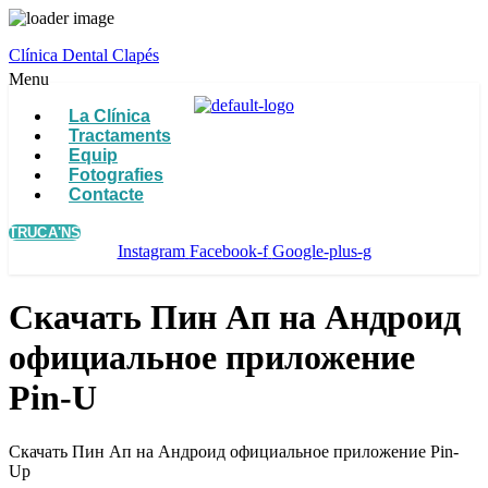
Clínica Dental Clapés
Menu
La Clínica
Tractaments
Equip
Fotografies
Contacte
TRUCA'NS
Instagram
Facebook-f
Google-plus-g
Скачать Пин Ап на Андроид
официальное приложение
Pin-U
Скачать Пин Ап на Андроид официальное приложение Pin-
Up