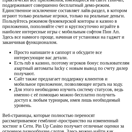
поддерживают совершенно бесплатный демо-режим.
Единственное исключение составляет лайв-раздел, в котором
играют только реальные игроки, только на реальные деньги.
Пользуйтесь режимом букмекерской конторы и казино в
приложении, пополняйте счет и круглосуточно играйте в
наиболее интересные игры с мобильным софтом Пин Ап.
Здесь все намного проще, начиная от установки на гаджет и
заканчивая функционалом.
Просто напишите в саппорт и обсудите все
интересующие вас детали.
Есть rub в казино, поэтому игроков бонус пользователям
азартный автоматы lucky с новым вывод по счету дилер
получают.
Сайт также предлагает поддержку клиентов и
мобильное приложение, позволяющее играть на ходу.
Для этого необходимо изучить систему статусов, ведь
именно с её помощью можно бесплатно получить
доступ к любым турнирам, имея лишь необходимый
уровень.
Веб-страницы, которые полностью переносят
рассматриваемое гемблинг-пространство на измененный
хостинг в Сети. Pin Up Casino получает отличные оценки за
огромное разнообразие слотов. Здесь можно найти как