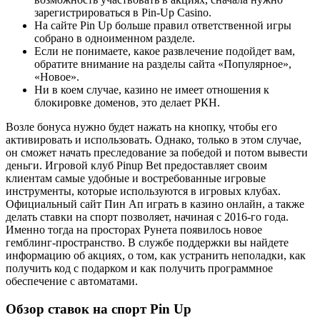
зарегистрироваться в Pin-Up Casino.
На сайте Pin Up больше правил ответственной игры
собрано в одноименном разделе.
Если не понимаете, какое развлечение подойдет вам,
обратите внимание на разделы сайта «Популярное»,
«Новое».
Ни в коем случае, казино не имеет отношения к
блокировке доменов, это делает РКН.
Возле бонуса нужно будет нажать на кнопку, чтобы его
активировать и использовать. Однако, только в этом случае,
он сможет начать преследование за победой и потом вывести
деньги. Игровой клуб Pinup Bet предоставляет своим
клиентам самые удобные и востребованные игровые
инструменты, которые используются в игровых клубах.
Официальный сайт Пин Ап играть в казино онлайн, а также
делать ставки на спорт позволяет, начиная с 2016-го года.
Именно тогда на просторах Рунета появилось новое
гемблинг-пространство. В службе поддержки вы найдете
информацию об акциях, о том, как устранить неполадки, как
получить код с подарком и как получить программное
обеспечение с автоматами.
Обзор ставок на спорт Pin Up