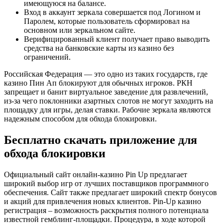
имеющуюся на балансе.
Вход в аккаунт зеркала совершается под Логином и
Паролем, которые пользователь сформировал на
основном или зеркальном сайте.
Верифицированный клиент получает право выводить
средства на банковские карты из казино без
ограничений.
Российская Федерация — это одно из таких государств, где
казино Пин Ап блокируют для обычных игроков. РКН
запрещает и банит виртуальное заведение для развлечений,
из-за чего поклонники азартных слотов не могут заходить на
площадку для игры, делая ставки. Рабочие зеркала являются
надежным способом для обхода блокировки.
Бесплатно скачать приложение для
обхода блокировки
Официальный сайт онлайн-казино Pin Up предлагает
широкий выбор игр от лучших поставщиков программного
обеспечения. Сайт также предлагает широкий спектр бонусов
и акций для привлечения новых клиентов. Pin-Up казино
регистрация – возможность раскрытия полного потенциала
известной гемблинг-площадки. Процедура, в ходе которой