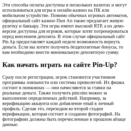
Эти способы оплаты доступны в нескольких валютах и ​​могут
использоваться для игры в онлайн-казино на ПК или
мобильном устройстве. Помимо обычных игровых автоматов,
официальный сайт казино Пин Ап также предлагает живую
рулетку и баккару. Эти игры имеют высокий RTP, а их демо-
версии доступны для игроков, которые хотят потренироваться
перед внесением депозита. В этом случае официальный сайт
Pin Ap предоставляет каждой неделе возможность вернуть
деньги. Если вы хотите получить бездепозитные бонусы, то
вам необходимо внести минимальную депозитную сумму.
Как начать играть на сайте Pin-Up?
Сразу после регистрации, игрок становится участником
программы лояльности или системы привилегий. Их фишка
состоит в пинкоинах — они начисляются за ставки на
реальные деньги. Также получить pincoins можно за
выполнение определенных действий. Например, за
верификацию аккаунта или добавление email в личный
профиль. Сделав это, переходим ко второй стадии
верификации, которая состоит в создании фотографий. На
фотографиях должны быть перечисленные в прошлом абзаце
данные.