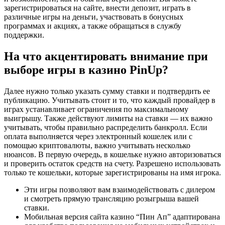
зарегистрироваться на сайте, внести депозит, играть в
различные игры на деньги, участвовать в бонусных
программах и акциях, а также обращаться в службу
поддержки.
На что акцентировать внимание при
выборе игры в казино PinUp?
Далее нужно только указать сумму ставки и подтвердить ее
публикацию. Учитывать стоит и то, что каждый провайдер в
играх устанавливает ограничения по максимальному
выигрышу. Также действуют лимиты на ставки — их важно
учитывать, чтобы правильно распределить банкролл. Если
оплата выполняется через электронный кошелек или с
помощью криптовалюты, важно учитывать несколько
нюансов. В первую очередь, в кошельке нужно авторизоваться
и проверить остаток средств на счету. Разрешено использовать
только те кошельки, которые зарегистрированы на имя игрока.
Эти игры позволяют вам взаимодействовать с дилером
и смотреть прямую трансляцию розыгрыша вашей
ставки.
Мобильная версия сайта казино “Пин Ап” адаптирована