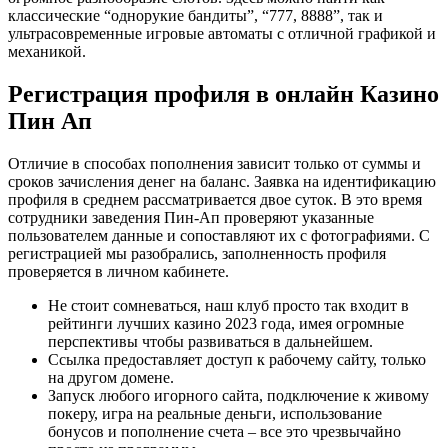
классические “однорукие бандиты”, “777, 8888”, так и
ультрасовременные игровые автоматы с отличной графикой и
механикой.
Регистрация профиля в онлайн Казино
Пин Ап
Отличие в способах пополнения зависит только от суммы и
сроков зачисления денег на баланс. Заявка на идентификацию
профиля в среднем рассматривается двое суток. В это время
сотрудники заведения Пин-Ап проверяют указанные
пользователем данные и сопоставляют их с фотографиями. С
регистрацией мы разобрались, заполненность профиля
проверяется в личном кабинете.
Не стоит сомневаться, наш клуб просто так входит в
рейтинги лучших казино 2023 года, имея огромные
перспективы чтобы развиваться в дальнейшем.
Ссылка предоставляет доступ к рабочему сайту, только
на другом домене.
Запуск любого игорного сайта, подключение к живому
покеру, игра на реальные деньги, использование
бонусов и пополнение счета – все это чрезвычайно