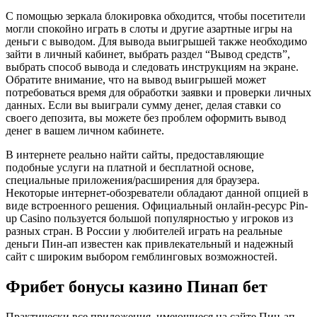
С помощью зеркала блокировка обходится, чтобы посетители
могли спокойно играть в слоты и другие азартные игры на
деньги с выводом. Для вывода выигрышей также необходимо
зайти в личный кабинет, выбрать раздел “Вывод средств”,
выбрать способ вывода и следовать инструкциям на экране.
Обратите внимание, что на вывод выигрышей может
потребоваться время для обработки заявки и проверки личных
данных. Если вы выиграли сумму денег, делая ставки со
своего депозита, вы можете без проблем оформить вывод
денег в вашем личном кабинете.
В интернете реально найти сайты, предоставляющие
подобные услуги на платной и бесплатной основе,
специальные приложения/расширения для браузера.
Некоторые интернет-обозреватели обладают данной опцией в
виде встроенного решения. Официальный онлайн-ресурс Pin-
up Casino пользуется большой популярностью у игроков из
разных стран. В России у любителей играть на реальные
деньги Пин-ап известен как привлекательный и надежный
сайт с широким выбором гемблинговых возможностей.
Фрибет бонусы казино Пинап бет
Практически все приложения, имеющиеся на сайте Пин-ап,