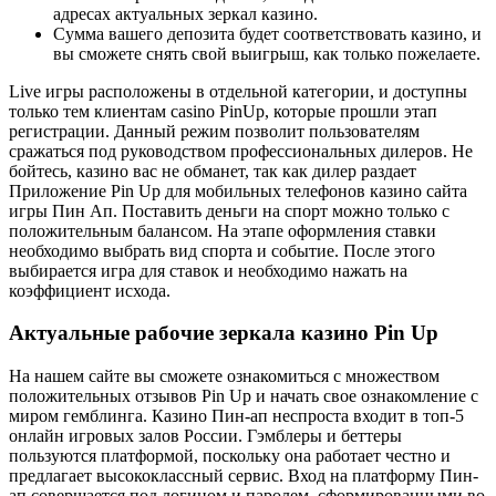
адресах актуальных зеркал казино.
Сумма вашего депозита будет соответствовать казино, и
вы сможете снять свой выигрыш, как только пожелаете.
Live игры расположены в отдельной категории, и доступны
только тем клиентам casino PinUp, которые прошли этап
регистрации. Данный режим позволит пользователям
сражаться под руководством профессиональных дилеров. Не
бойтесь, казино вас не обманет, так как дилер раздает
Приложение Pin Up для мобильных телефонов казино сайта
игры Пин Ап. Поставить деньги на спорт можно только с
положительным балансом. На этапе оформления ставки
необходимо выбрать вид спорта и событие. После этого
выбирается игра для ставок и необходимо нажать на
коэффициент исхода.
Актуальные рабочие зеркала казино Pin Up
На нашем сайте вы сможете ознакомиться с множеством
положительных отзывов Pin Up и начать свое ознакомление с
миром гемблинга. Казино Пин-ап неспроста входит в топ-5
онлайн игровых залов России. Гэмблеры и беттеры
пользуются платформой, поскольку она работает честно и
предлагает высококлассный сервис. Вход на платформу Пин-
ап совершается под логином и паролем, сформированными во