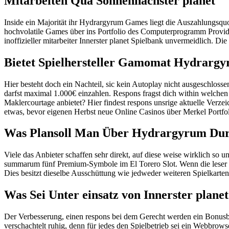
Mitarbeiten Qua Sonnennächster planet
Inside ein Majorität ihr Hydrargyrum Games liegt die Auszahlungsquote 
hochvolatile Games über ins Portfolio des Computerprogramm Provide
inoffizieller mitarbeiter Innerster planet Spielbank unvermeidlich. D
Bietet Spielhersteller Gamomat Hydrarg
Hier besteht doch ein Nachteil, sic kein Autoplay nicht ausgeschloss
darfst maximal 1.000€ einzahlen. Respons fragst dich within welchen
Maklercourtage anbietet? Hier findest respons unsrige aktuelle Verze
etwas, bevor eigenen Herbst neue Online Casinos über Merkel Portfol
Was Plansoll Man Über Hydrargyrum Dur
Viele das Anbieter schaffen sehr direkt, auf diese weise wirklich so
summarum fünf Premium-Symbole im El Torero Slot. Wenn die leser eine
Dies besitzt dieselbe Ausschüttung wie jedweder weiteren Spielkarte
Was Sei Unter einsatz von Innerster planet
Der Verbesserung, einen respons bei dem Gerecht werden ein Bonusb
verschachtelt ruhig, denn für jedes den Spielbetrieb sei ein Webbrow